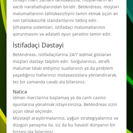
vacib narahatlıqlarından biridir. BetAndreas, müştəri
məlumatlarının təhlükəsizliyini təmin etmək üçün ən
son təhlükəsizlik standartlarını tətbiq edir.
Şifrələmə sistemləri, istifadəçi məlumatlarının
qorunmasını və ədalətli oyun şəraitini təmin edir.
İstifadəçi Dəstəyi
BetAndreas, istifadəçilərinə 24/7 xidmət göstərən
müştəri dəstəyi təqdim edir. Sorğularınızı, ətraflı
məlumat tələb etdiyiniz suallarınızı ya da problem
yaşadığınız hallarınızı mütəxəssislərə yönləndirərək,
tez bir zamanda cavab ala bilərsiniz.
Nəticə
İdman mərclərinə başlamaq ya da canlı casino
oyunlarına yönəlmək istəyirsinizsə, BetAndreas sizin
üçün ideal seçimdir.
Müstəqil araşdırmalarınız, uyğun strategiyalarınız və
düzgün yanaşma ilə, siz də bu həvəsli dünyanın bir
hissəsi ola bilərsiniz.