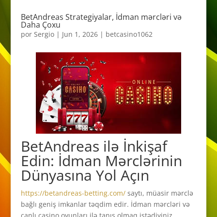
BetAndreas Strategiyalar, İdman mərcləri və
Daha Çoxu
por
Sergio
|
Jun 1, 2026
|
betcasino1062
BetAndreas ilə İnkişaf
Edin: İdman Mərclərinin
Dünyasına Yol Açın
https://betandreas-betting.com/
saytı, müasir mərclə
bağlı geniş imkanlar təqdim edir. İdman mərcləri və
canlı casino oyunları ilə tanış olmaq istədiyiniz