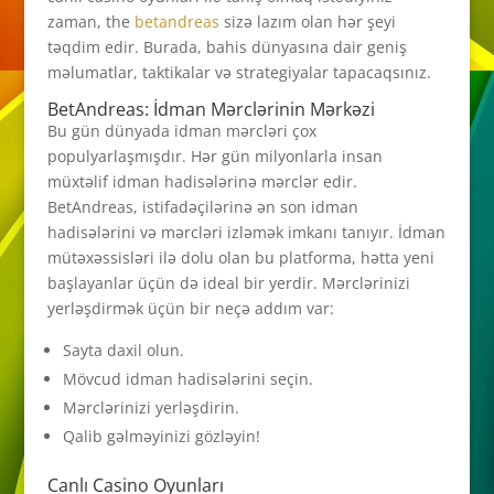
zaman, the
betandreas
sizə lazım olan hər şeyi
təqdim edir. Burada, bahis dünyasına dair geniş
məlumatlar, taktikalar və strategiyalar tapacaqsınız.
BetAndreas: İdman Mərclərinin Mərkəzi
Bu gün dünyada idman mərcləri çox
populyarlaşmışdır. Hər gün milyonlarla insan
müxtəlif idman hadisələrinə mərclər edir.
BetAndreas, istifadəçilərinə ən son idman
hadisələrini və mərcləri izləmək imkanı tanıyır. İdman
mütəxəssisləri ilə dolu olan bu platforma, hətta yeni
başlayanlar üçün də ideal bir yerdir. Mərclərinizi
yerləşdirmək üçün bir neçə addım var:
Sayta daxil olun.
Mövcud idman hadisələrini seçin.
Mərclərinizi yerləşdirin.
Qalib gəlməyinizi gözləyin!
Canlı Casino Oyunları