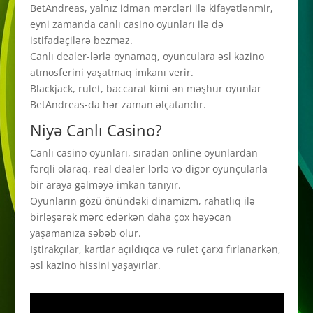
BetAndreas, yalnız idman mərcləri ilə kifayətlənmir,
eyni zamanda canlı casino oyunları ilə də
istifadəçilərə bezməz.
Canlı dealer-lərlə oynamaq, oyunculara əsl kazino
atmosferini yaşatmaq imkanı verir.
Blackjack, rulet, baccarat kimi ən məşhur oyunlar
BetAndreas-da hər zaman əlçatandır.
Niyə Canlı Casino?
Canlı casino oyunları, sıradan online oyunlardan
fərqli olaraq, real dealer-lərlə və digər oyunçularla
bir araya gəlməyə imkan tanıyır.
Oyunların gözü önündəki dinamizm, rahatlıq ilə
birləşərək mərc edərkən daha çox həyəcan
yaşamanıza səbəb olur.
Iştirakçılar, kartlar açıldıqca və rulet çarxı fırlanarkən,
əsl kazino hissini yaşayırlar.