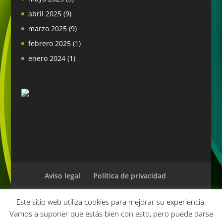
abril 2025
(9)
marzo 2025
(9)
febrero 2025
(1)
enero 2024
(1)
Aviso legal
Política de privacidad
Este sitio web utiliza cookies para mejorar su experiencia.
Vamos a suponer que estás bien con esto, pero puede darse
Diseñado por
Elegant Themes
| Desarrollado por