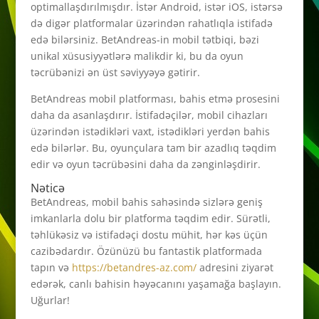
optimallaşdırılmışdır. İstər Android, istər iOS, istərsə
də digər platformalar üzərindən rahatlıqla istifadə
edə bilərsiniz. BetAndreas-in mobil tətbiqi, bəzi
unikal xüsusiyyətlərə malikdir ki, bu da oyun
təcrübənizi ən üst səviyyəyə gətirir.
BetAndreas mobil platforması, bahis etmə prosesini
daha da asanlaşdırır. İstifadəçilər, mobil cihazları
üzərindən istədikləri vaxt, istədikləri yerdən bahis
edə bilərlər. Bu, oyunçulara tam bir azadlıq təqdim
edir və oyun təcrübəsini daha da zənginləşdirir.
Nəticə
BetAndreas, mobil bahis sahəsində sizlərə geniş
imkanlarla dolu bir platforma təqdim edir. Sürətli,
təhlükəsiz və istifadəçi dostu mühit, hər kəs üçün
cazibədardır. Özünüzü bu fantastik platformada
tapın və
https://betandres-az.com/
adresini ziyarət
edərək, canlı bahisin həyəcanını yaşamağa başlayın.
Uğurlar!