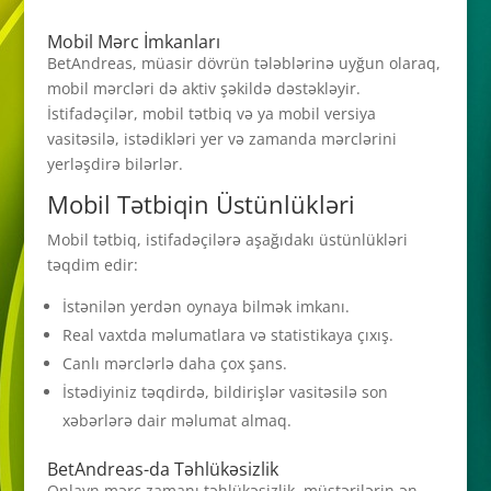
Mobil Mərc İmkanları
BetAndreas, müasir dövrün tələblərinə uyğun olaraq,
mobil mərcləri də aktiv şəkildə dəstəkləyir.
İstifadəçilər, mobil tətbiq və ya mobil versiya
vasitəsilə, istədikləri yer və zamanda mərclərini
yerləşdirə bilərlər.
Mobil Tətbiqin Üstünlükləri
Mobil tətbiq, istifadəçilərə aşağıdakı üstünlükləri
təqdim edir:
İstənilən yerdən oynaya bilmək imkanı.
Real vaxtda məlumatlara və statistikaya çıxış.
Canlı mərclərlə daha çox şans.
İstədiyiniz təqdirdə, bildirişlər vasitəsilə son
xəbərlərə dair məlumat almaq.
BetAndreas-da Təhlükəsizlik
Onlayn mərc zamanı təhlükəsizlik, müştərilərin ən