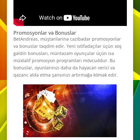
Promosyonlar və Bonuslar
BetAndreas, müştərilərinə cazibədar promosyonlar
və bonuslar təqdim edir. Yeni istifadəçilər üçün xoş
gəldin bonusları, müntəzəm oyunçular üçün isə
müxtəlif promosyon proqramları mövcuddur. Bu
bonuslar, oyunlarınızı daha da həyəcan verici və
qazanc əldə etmə şansınızı artırmağa kömək edir.