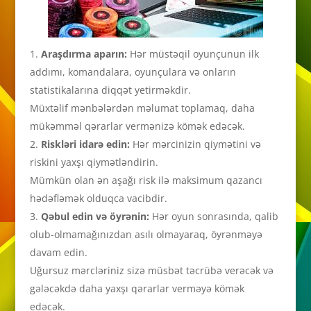
Araşdırma aparın:
Hər müstəqil oyunçunun ilk
addımı, komandalara, oyunçulara və onların
statistikalarına diqqət yetirməkdir.
Müxtəlif mənbələrdən məlumat toplamaq, daha
mükəmməl qərarlar vermənizə kömək edəcək.
Riskləri idarə edin:
Hər mərcinizin qiymətini və
riskini yaxşı qiymətləndirin.
Mümkün olan ən aşağı risk ilə maksimum qazancı
hədəfləmək olduqca vacibdir.
Qəbul edin və öyrənin:
Hər oyun sonrasında, qalib
olub-olmamağınızdan asılı olmayaraq, öyrənməyə
davam edin.
Uğursuz mərcləriniz sizə müsbət təcrübə verəcək və
gələcəkdə daha yaxşı qərarlar verməyə kömək
edəcək.