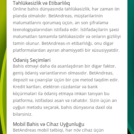
Təhlükəsizlik və Etibarlılıq
Online bahis dünyasında təhlükəsizlik, hər zaman ön
planda olmalıdır. BetAndreas, müştərilərinin
məlumatlarını qorumaq üçün, ən son şifrələmə
texnologiyalarından istifadə edir. İstifadəçilərin şəxsi
məlumatları tamamilə təhlükəsizdir və onların gizliliyi
təmin olunur. BetAndreas-ın etibarlılığı, onu digər
platformalardan ayıran əhəmiyyətli bir xüsusiyyətdir.
Ödəniş Seçimləri
Bahis etməyi daha da asanlaşdıran bir digər faktor,
geniş ödəniş variantlarının olmasıdır. BetAndreas,
depozit və çıxarışlar üçün bir çox metod təqdim edir.
Kredit kartları, elektron cüzdanlar və bank
köçürmələri ilə ödəniş etməyə imkan tanıyan bu
platforma, istifadəsi asan və rahatdır. Sizin üçün ən
uyğun metodu seçərək, bahis dünyasına daxil ola
bilərsiniz.
Mobil Bahis və Cihaz Uyğunluğu
BetAndreas mobil tətbiqi, hər növ cihaz üçün