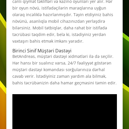
canlı qiymət təklifləri və kazino oyunları yer alır. Hər
bir oyun növü, istifadəçilərin maraqlarına uyğun
olaraq incəliklə hazırlanmışdır. Təyin etdiyiniz bahis
növünü, asanlıqla mobil cihazınızdan yerləşdirə
bilərsiniz. Mobil tətbiqlər, daha rahat bir istifadə
təcrübəsi təqdim edir, belə ki, istədiyiniz yerdən
vaxtaşırı bahis etmək imkanı yaradır.
Birinci Sinif Müştəri Dəstəyi
BetAndreas, müştəri dəstəyi xidmətləri ilə də seçilir.
Hər hansı bir sualınız varsa, 24/7 fəaliyyət göstərən
müştəri dəstəyi komandası sorğularınıza dərhal
cavab verir. İstədiyiniz zaman yardım ala bilmək,
bahis təcrübənizin daha hamar geçməsini təmin edir.