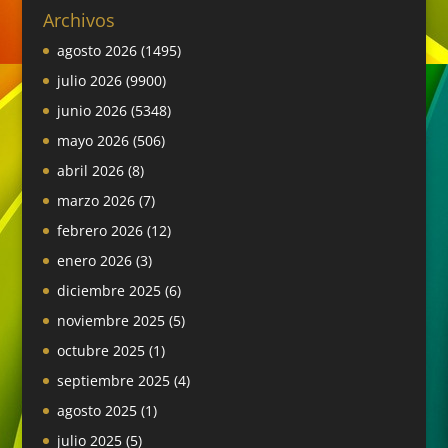
Archivos
agosto 2026
(1495)
julio 2026
(9900)
junio 2026
(5348)
mayo 2026
(506)
abril 2026
(8)
marzo 2026
(7)
febrero 2026
(12)
enero 2026
(3)
diciembre 2025
(6)
noviembre 2025
(5)
octubre 2025
(1)
septiembre 2025
(4)
agosto 2025
(1)
julio 2025
(5)