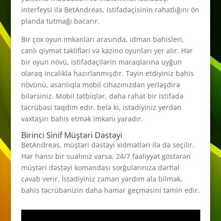
interfeysi ilə BetAndreas, istifadəçisinin rahatlığını ön
planda tutmağı bacarır.
Bir çox oyun imkanları arasında, idman bahisleri,
canlı qiymət təklifləri və kazino oyunları yer alır. Hər
bir oyun növü, istifadəçilərin maraqlarına uyğun
olaraq incəliklə hazırlanmışdır. Təyin etdiyiniz bahis
növünü, asanlıqla mobil cihazınızdan yerləşdirə
bilərsiniz. Mobil tətbiqlər, daha rahat bir istifadə
təcrübəsi təqdim edir, belə ki, istədiyiniz yerdən
vaxtaşırı bahis etmək imkanı yaradır.
Birinci Sinif Müştəri Dəstəyi
BetAndreas, müştəri dəstəyi xidmətləri ilə də seçilir.
Hər hansı bir sualınız varsa, 24/7 fəaliyyət göstərən
müştəri dəstəyi komandası sorğularınıza dərhal
cavab verir. İstədiyiniz zaman yardım ala bilmək,
bahis təcrübənizin daha hamar geçməsini təmin edir.