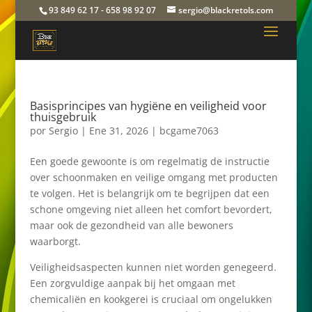
93 849 62 17 - 658 98 92 07
sergio@blackretols.com
Basisprincipes van hygiëne en veiligheid voor
thuisgebruik
por
Sergio
|
Ene 31, 2026
|
bcgame7063
Een goede gewoonte is om regelmatig de instructie
over schoonmaken en veilige omgang met producten
te volgen. Het is belangrijk om te begrijpen dat een
schone omgeving niet alleen het comfort bevordert,
maar ook de gezondheid van alle bewoners
waarborgt.
Veiligheidsaspecten kunnen niet worden genegeerd.
Een zorgvuldige aanpak bij het omgaan met
chemicaliën en kookgerei is cruciaal om ongelukken