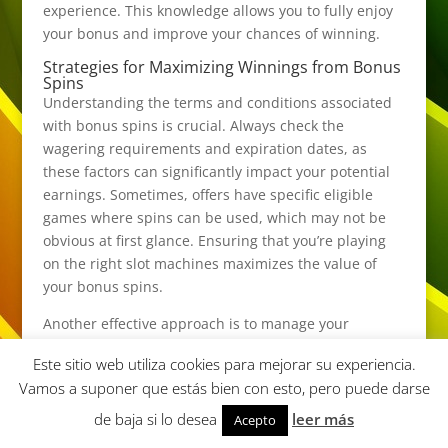
experience. This knowledge allows you to fully enjoy
your bonus and improve your chances of winning.
Strategies for Maximizing Winnings from Bonus
Spins
Understanding the terms and conditions associated
with bonus spins is crucial. Always check the
wagering requirements and expiration dates, as
these factors can significantly impact your potential
earnings. Sometimes, offers have specific eligible
games where spins can be used, which may not be
obvious at first glance. Ensuring that you’re playing
on the right slot machines maximizes the value of
your bonus spins.
Another effective approach is to manage your
bankroll wisely during gameplay. Set a budget for
Este sitio web utiliza cookies para mejorar su experiencia.
your session and stick to it, allowing for a more
Vamos a suponer que estás bien con esto, pero puede darse
strategic approach to utilizing bonus spins. This
technique helps prevent overspending and
de baja si lo desea
leer más
Acepto
encourages thoughtful decision-making regarding