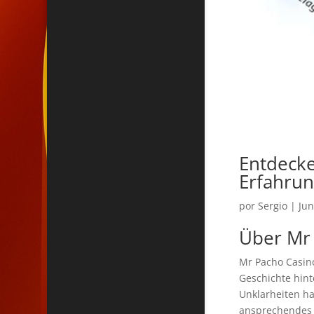
Entdecke
Erfahrun
por
Sergio
|
Jun
Über Mr
Mr Pacho Casino
Geschichte hint
Unklarheiten h
ansprechendes D