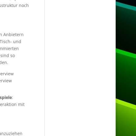
sstruktur noch
en Anbietern
 Tisch- und
nommierten
 sind so
rden.
erview
spiele
:
teraktion mit
 anzuziehen