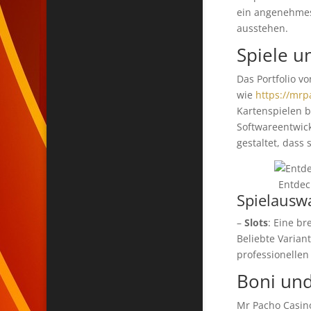
ein angenehmes
ausstehen.
Spiele u
Das Portfolio v
wie
https://mrp
Kartenspielen b
Softwareentwick
gestaltet, dass
Entdec
Spielausw
–
Slots
: Eine b
Beliebte Varian
professionellen
Boni un
Mr Pacho Casin