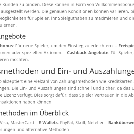
 Kunden zu binden. Diese können in Form von Willkommensbonus,
ausgestellt werden. Die genauen Konditionen können variieren, b
glichkeiten für Spieler, ihr Spielguthaben zu maximieren und di
ulernen.
Angebote
bonus
: Für neue Spieler, um den Einstieg zu erleichtern. –
Freispi
ionen oder speziellen Aktionen. –
Cashback-Angebote
: Für Spieler
ieren möchten.
smethoden und Ein- und Auszahlung
 akzeptiert eine Vielzahl von Zahlungsmethoden wie Kreditkarten,
gen. Die Ein- und Auszahlungen sind schnell und sicher, da das
e Lizenz verfügt. Dies sorgt dafür, dass Spieler Vertrauen in die A
ansaktionen haben können.
ethoden im Überblick
 Visa, MasterCard –
E-Wallets
: PayPal, Skrill, Neteller –
Banküberwe
isungen und alternative Methoden