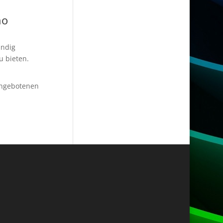
ho
ändig
u bieten.
 angebotenen