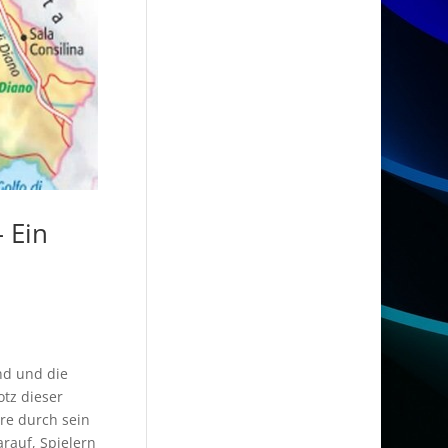
 Ein
nd und die
otz dieser
re durch sein
rauf, Spielern