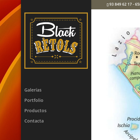
93 849 62 17 - 65
Galerías
Portfolio
Productos
Contacta