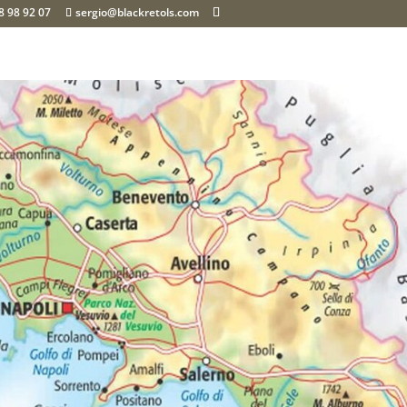
8 98 92 07
sergio@blackretols.com