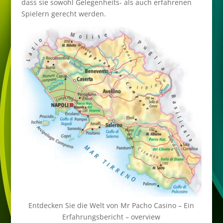
dass sie sowohl Gelegenheits- als auch erfahrenen
Spielern gerecht werden.
Entdecken Sie die Welt von Mr Pacho Casino – Ein
Erfahrungsbericht – overview