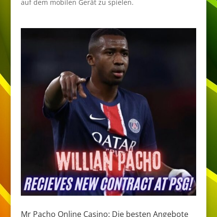
auf dem mobilen Gerät zu spielen.
Mr Pacho Online Casino: Die besten Angebote