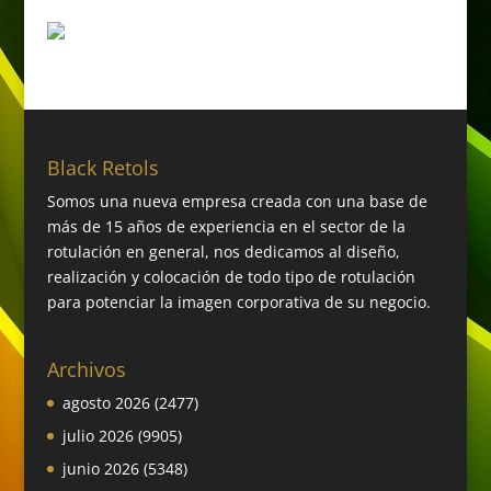
Black Retols
Somos una nueva empresa creada con una base de
más de 15 años de experiencia en el sector de la
rotulación en general, nos dedicamos al diseño,
realización y colocación de todo tipo de rotulación
para potenciar la imagen corporativa de su negocio.
Archivos
agosto 2026
(2477)
julio 2026
(9905)
junio 2026
(5348)