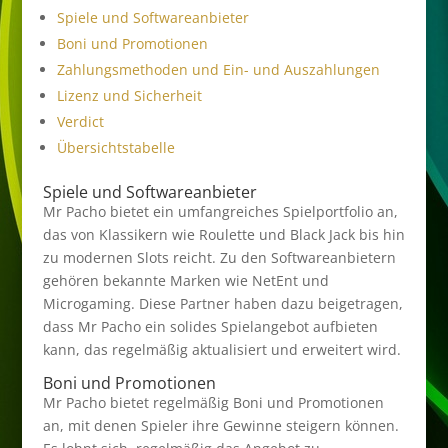
Spiele und Softwareanbieter
Boni und Promotionen
Zahlungsmethoden und Ein- und Auszahlungen
Lizenz und Sicherheit
Verdict
Übersichtstabelle
Spiele und Softwareanbieter
Mr Pacho bietet ein umfangreiches Spielportfolio an,
das von Klassikern wie Roulette und Black Jack bis hin
zu modernen Slots reicht. Zu den Softwareanbietern
gehören bekannte Marken wie NetEnt und
Microgaming. Diese Partner haben dazu beigetragen,
dass Mr Pacho ein solides Spielangebot aufbieten
kann, das regelmäßig aktualisiert und erweitert wird.
Boni und Promotionen
Mr Pacho bietet regelmäßig Boni und Promotionen
an, mit denen Spieler ihre Gewinne steigern können.