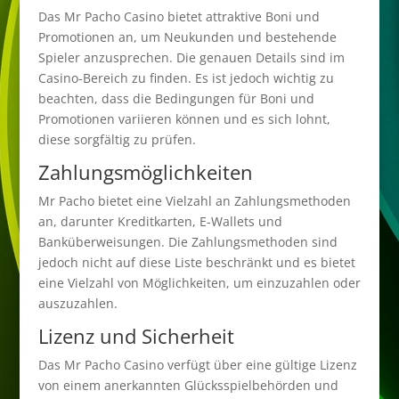
Das Mr Pacho Casino bietet attraktive Boni und
Promotionen an, um Neukunden und bestehende
Spieler anzusprechen. Die genauen Details sind im
Casino-Bereich zu finden. Es ist jedoch wichtig zu
beachten, dass die Bedingungen für Boni und
Promotionen variieren können und es sich lohnt,
diese sorgfältig zu prüfen.
Zahlungsmöglichkeiten
Mr Pacho bietet eine Vielzahl an Zahlungsmethoden
an, darunter Kreditkarten, E-Wallets und
Banküberweisungen. Die Zahlungsmethoden sind
jedoch nicht auf diese Liste beschränkt und es bietet
eine Vielzahl von Möglichkeiten, um einzuzahlen oder
auszuzahlen.
Lizenz und Sicherheit
Das Mr Pacho Casino verfügt über eine gültige Lizenz
von einem anerkannten Glücksspielbehörden und