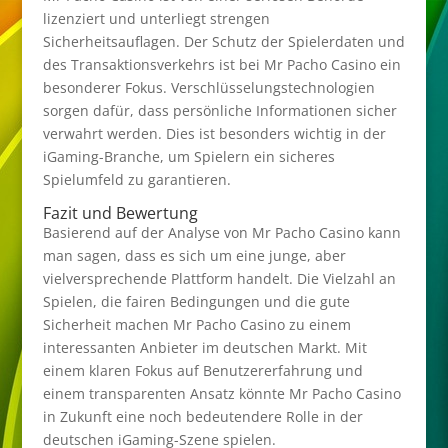
lizenziert und unterliegt strengen
Sicherheitsauflagen. Der Schutz der Spielerdaten und
des Transaktionsverkehrs ist bei Mr Pacho Casino ein
besonderer Fokus. Verschlüsselungstechnologien
sorgen dafür, dass persönliche Informationen sicher
verwahrt werden. Dies ist besonders wichtig in der
iGaming-Branche, um Spielern ein sicheres
Spielumfeld zu garantieren.
Fazit und Bewertung
Basierend auf der Analyse von Mr Pacho Casino kann
man sagen, dass es sich um eine junge, aber
vielversprechende Plattform handelt. Die Vielzahl an
Spielen, die fairen Bedingungen und die gute
Sicherheit machen Mr Pacho Casino zu einem
interessanten Anbieter im deutschen Markt. Mit
einem klaren Fokus auf Benutzererfahrung und
einem transparenten Ansatz könnte Mr Pacho Casino
in Zukunft eine noch bedeutendere Rolle in der
deutschen iGaming-Szene spielen.