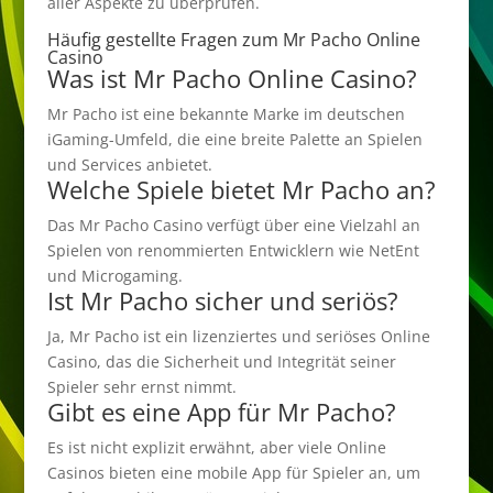
aller Aspekte zu überprüfen.
Häufig gestellte Fragen zum Mr Pacho Online
Casino
Was ist Mr Pacho Online Casino?
Mr Pacho ist eine bekannte Marke im deutschen
iGaming-Umfeld, die eine breite Palette an Spielen
und Services anbietet.
Welche Spiele bietet Mr Pacho an?
Das Mr Pacho Casino verfügt über eine Vielzahl an
Spielen von renommierten Entwicklern wie NetEnt
und Microgaming.
Ist Mr Pacho sicher und seriös?
Ja, Mr Pacho ist ein lizenziertes und seriöses Online
Casino, das die Sicherheit und Integrität seiner
Spieler sehr ernst nimmt.
Gibt es eine App für Mr Pacho?
Es ist nicht explizit erwähnt, aber viele Online
Casinos bieten eine mobile App für Spieler an, um