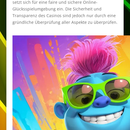
setzt sich für eine faire und sichere Online-
Glücksspielumgebung ein. Die Sicherheit und
Transparenz des Casinos sind jedoch nur durch eine
gründliche Überprüfung aller Aspekte zu überprüfen.