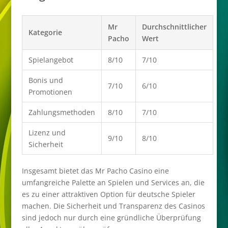
Mr
Durchschnittlicher
Kategorie
Pacho
Wert
Spielangebot
8/10
7/10
Bonis und
7/10
6/10
Promotionen
Zahlungsmethoden
8/10
7/10
Lizenz und
9/10
8/10
Sicherheit
Insgesamt bietet das Mr Pacho Casino eine
umfangreiche Palette an Spielen und Services an, die
es zu einer attraktiven Option für deutsche Spieler
machen. Die Sicherheit und Transparenz des Casinos
sind jedoch nur durch eine gründliche Überprüfung