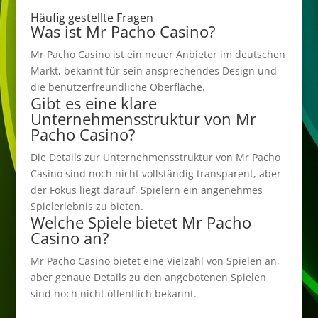
Häufig gestellte Fragen
Was ist Mr Pacho Casino?
Mr Pacho Casino ist ein neuer Anbieter im deutschen
Markt, bekannt für sein ansprechendes Design und
die benutzerfreundliche Oberfläche.
Gibt es eine klare
Unternehmensstruktur von Mr
Pacho Casino?
Die Details zur Unternehmensstruktur von Mr Pacho
Casino sind noch nicht vollständig transparent, aber
der Fokus liegt darauf, Spielern ein angenehmes
Spielerlebnis zu bieten.
Welche Spiele bietet Mr Pacho
Casino an?
Mr Pacho Casino bietet eine Vielzahl von Spielen an,
aber genaue Details zu den angebotenen Spielen
sind noch nicht öffentlich bekannt.