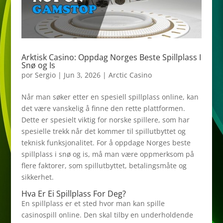
Arktisk Casino: Oppdag Norges Beste Spillplass I
Snø og Is
por
Sergio
|
Jun 3, 2026
|
Arctic Casino
Når man søker etter en spesiell spillplass online, kan
det være vanskelig å finne den rette plattformen.
Dette er spesielt viktig for norske spillere, som har
spesielle trekk når det kommer til spillutbyttet og
teknisk funksjonalitet. For å oppdage Norges beste
spillplass i snø og is, må man være oppmerksom på
flere faktorer, som spillutbyttet, betalingsmåte og
sikkerhet.
Hva Er Ei Spillplass For Deg?
En spillplass er et sted hvor man kan spille
casinospill online. Den skal tilby en underholdende