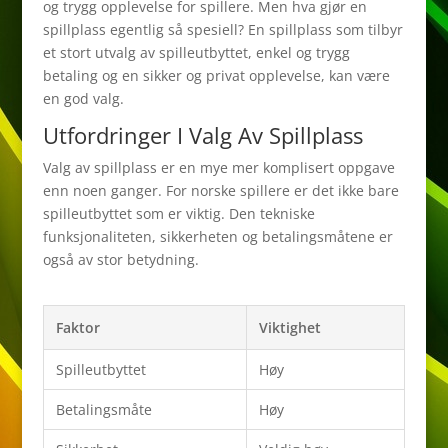
og trygg opplevelse for spillere. Men hva gjør en
spillplass egentlig så spesiell? En spillplass som tilbyr
et stort utvalg av spilleutbyttet, enkel og trygg
betaling og en sikker og privat opplevelse, kan være
en god valg.
Utfordringer I Valg Av Spillplass
Valg av spillplass er en mye mer komplisert oppgave
enn noen ganger. For norske spillere er det ikke bare
spilleutbyttet som er viktig. Den tekniske
funksjonaliteten, sikkerheten og betalingsmåtene er
også av stor betydning.
Faktor
Viktighet
Spilleutbyttet
Høy
Betalingsmåte
Høy