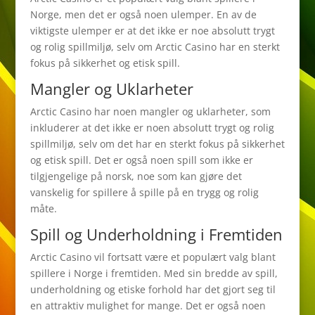
Norge, men det er også noen ulemper. En av de
viktigste ulemper er at det ikke er noe absolutt trygt
og rolig spillmiljø, selv om Arctic Casino har en sterkt
fokus på sikkerhet og etisk spill.
Mangler og Uklarheter
Arctic Casino har noen mangler og uklarheter, som
inkluderer at det ikke er noen absolutt trygt og rolig
spillmiljø, selv om det har en sterkt fokus på sikkerhet
og etisk spill. Det er også noen spill som ikke er
tilgjengelige på norsk, noe som kan gjøre det
vanskelig for spillere å spille på en trygg og rolig
måte.
Spill og Underholdning i Fremtiden
Arctic Casino vil fortsatt være et populært valg blant
spillere i Norge i fremtiden. Med sin bredde av spill,
underholdning og etiske forhold har det gjort seg til
en attraktiv mulighet for mange. Det er også noen