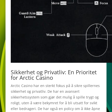
Sikkerhet og Privatliv: En Prioritet
for Arctic Casino
Arctic Casino har en sterkt fokus på å sikre spillernes
sikkerhet og privatliv. De har en avansert
sikkerhetssystem som gjør det mulig å spille trygt og
roligt, uten å være bekymret for å bli utsatt for svikt
eller bedrageri. De har også en policy om å ikke åpne