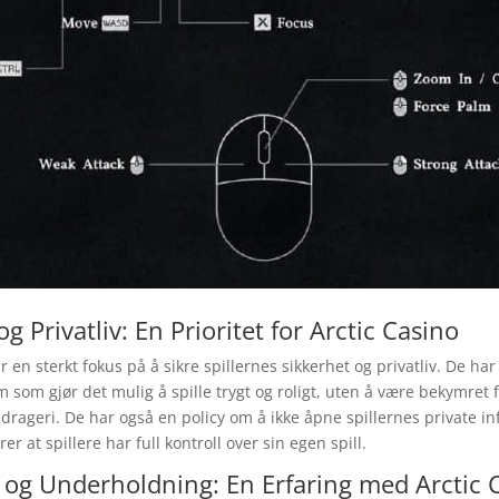
g Privatliv: En Prioritet for Arctic Casino
r en sterkt fokus på å sikre spillernes sikkerhet og privatliv. De ha
 som gjør det mulig å spille trygt og roligt, uten å være bekymret fo
bedrageri. De har også en policy om å ikke åpne spillernes private in
er at spillere har full kontroll over sin egen spill.
 og Underholdning: En Erfaring med Arctic 