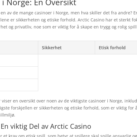
 i Norge: En Oversikt
r en av de mange casinoer i Norge, men hva skiller det fra andre? E
ellene er sikkerheten og etiske forhold. Arctic Casino har et sterkt fo
rhet og privatliv, noe som er viktig for å skape en trygg og rolig spill
Sikkerhet
Etisk forhold
viser en oversikt over noen av de viktigste casinoer i Norge, inklud
igste forskjellen er sikkerheten og etiske forhold, som er viktig for
illmiljø.
: En viktig Del av Arctic Casino
r et krav om etisk spill, som betyr at spillere skal spille ansvarlig 