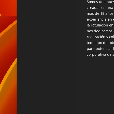
Somos una nue
creada con una
más de 15 años
experiencia en 
la rotulación en
nos dedicamos a
realización y co
todo tipo de rot
para potenciar 
corporativa de 