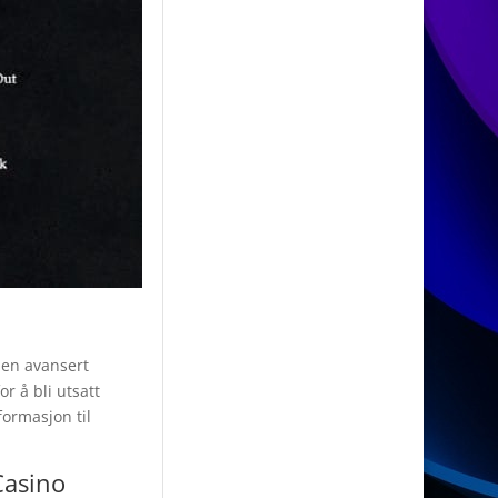
r en avansert
r å bli utsatt
formasjon til
Casino