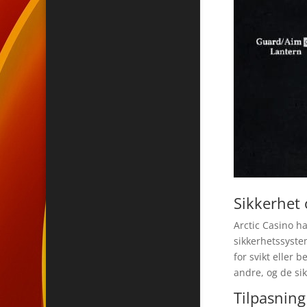
Sikkerhet o
Arctic Casino ha
sikkerhetssystem
for svikt eller 
andre, og de sikr
Tilpasning