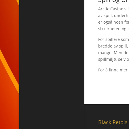
Arctic Casino vi
av spill, underh
er også noen for
sikkerheten og e
For spillere som
bredde av spill,
mange. Men det 
spillmiljø, selv
For å finne mer
Black Retols