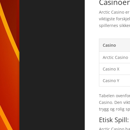
Casinoer
Arctic Casino e
viktigste forskj
spillernes sikke
Casino
Arctic Casino
Casino X
Casino Y
Tabelen ovenfor 
Casino. Den vikt
trygg og rolig sp
Etisk Spill
Arctic Casino ha