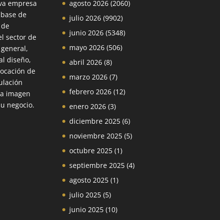
va empresa
agosto 2026
(2060)
 base de
julio 2026
(9902)
 de
junio 2026
(5348)
el sector de
mayo 2026
(506)
 general,
l diseño,
abril 2026
(8)
locación de
marzo 2026
(7)
ulación
febrero 2026
(12)
la imagen
su negocio.
enero 2026
(3)
diciembre 2025
(6)
noviembre 2025
(5)
octubre 2025
(1)
septiembre 2025
(4)
agosto 2025
(1)
julio 2025
(5)
junio 2025
(10)