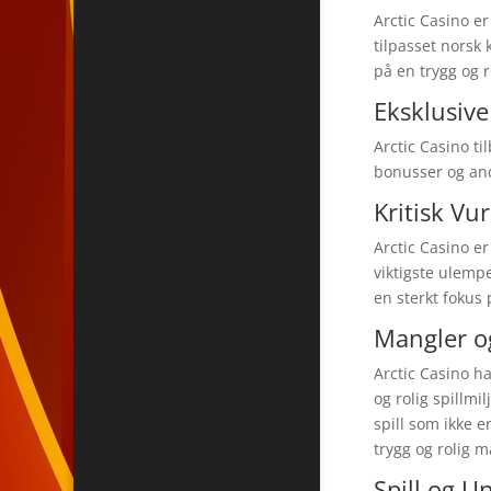
Arctic Casino e
tilpasset norsk 
på en trygg og r
Eksklusiv
Arctic Casino ti
bonusser og andr
Kritisk Vu
Arctic Casino e
viktigste ulempe
en sterkt fokus 
Mangler o
Arctic Casino h
og rolig spillmi
spill som ikke e
trygg og rolig m
Spill og U