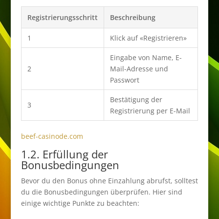
Registrierungsschritt
Beschreibung
1
Klick auf «Registrieren»
Eingabe von Name, E-
2
Mail-Adresse und
Passwort
Bestätigung der
3
Registrierung per E-Mail
beef-casinode.com
1.2. Erfüllung der
Bonusbedingungen
Bevor du den Bonus ohne Einzahlung abrufst, solltest
du die Bonusbedingungen überprüfen. Hier sind
einige wichtige Punkte zu beachten: