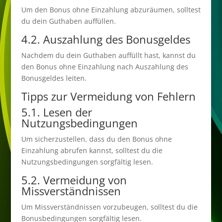
Um den Bonus ohne Einzahlung abzuräumen, solltest
du dein Guthaben auffüllen.
4.2. Auszahlung des Bonusgeldes
Nachdem du dein Guthaben auffüllt hast, kannst du
den Bonus ohne Einzahlung nach Auszahlung des
Bonusgeldes leiten.
Tipps zur Vermeidung von Fehlern
5.1. Lesen der
Nutzungsbedingungen
Um sicherzustellen, dass du den Bonus ohne
Einzahlung abrufen kannst, solltest du die
Nutzungsbedingungen sorgfältig lesen.
5.2. Vermeidung von
Missverständnissen
Um Missverständnissen vorzubeugen, solltest du die
Bonusbedingungen sorgfältig lesen.