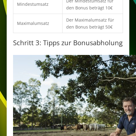
Der Mindestumsatz für
Mindestumsatz
den Bonus beträgt 10€
Der Maximalumsatz für
Maximalumsatz
den Bonus beträgt 50€
Schritt 3: Tipps zur Bonusabholung