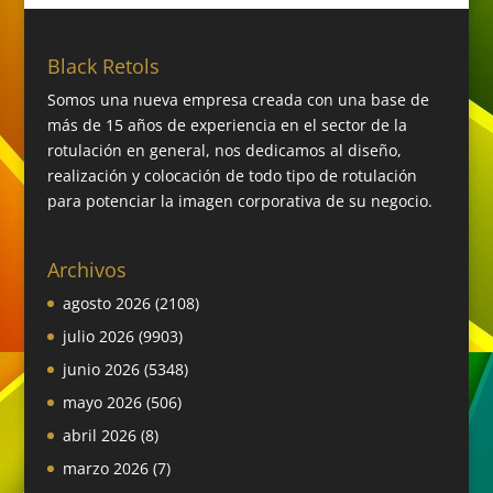
Black Retols
Somos una nueva empresa creada con una base de
más de 15 años de experiencia en el sector de la
rotulación en general, nos dedicamos al diseño,
realización y colocación de todo tipo de rotulación
para potenciar la imagen corporativa de su negocio.
Archivos
agosto 2026
(2108)
julio 2026
(9903)
junio 2026
(5348)
mayo 2026
(506)
abril 2026
(8)
marzo 2026
(7)