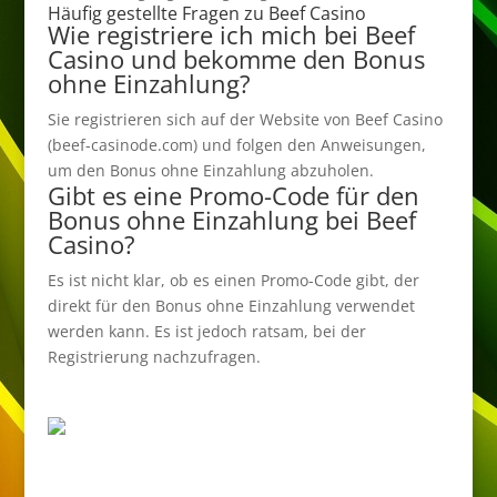
Häufig gestellte Fragen zu Beef Casino
Wie registriere ich mich bei Beef
Casino und bekomme den Bonus
ohne Einzahlung?
Sie registrieren sich auf der Website von Beef Casino
(beef-casinode.com) und folgen den Anweisungen,
um den Bonus ohne Einzahlung abzuholen.
Gibt es eine Promo-Code für den
Bonus ohne Einzahlung bei Beef
Casino?
Es ist nicht klar, ob es einen Promo-Code gibt, der
direkt für den Bonus ohne Einzahlung verwendet
werden kann. Es ist jedoch ratsam, bei der
Registrierung nachzufragen.