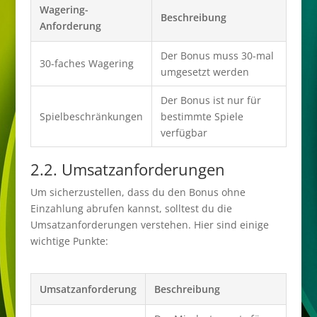
Wagering-
Beschreibung
Anforderung
Der Bonus muss 30-mal
30-faches Wagering
umgesetzt werden
Der Bonus ist nur für
Spielbeschränkungen
bestimmte Spiele
verfügbar
2.2. Umsatzanforderungen
Um sicherzustellen, dass du den Bonus ohne
Einzahlung abrufen kannst, solltest du die
Umsatzanforderungen verstehen. Hier sind einige
wichtige Punkte:
Umsatzanforderung
Beschreibung