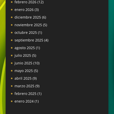
febrero 2026
(12)
enero 2026
(3)
diciembre 2025
(6)
noviembre 2025
(5)
octubre 2025
(1)
septiembre 2025
(4)
agosto 2025
(1)
julio 2025
(5)
junio 2025
(10)
mayo 2025
(5)
abril 2025
(9)
marzo 2025
(9)
febrero 2025
(1)
enero 2024
(1)