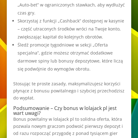
„Auto‑bet” w ograniczonych stawkach, aby wydłużyć
czas gry.
Skorzystaj z funkcji „Cashback” dostępnej w kasynie
– część utraconych środków wróci na Twoje konto,
zwiększając kapitał do kolejnych obrotów.
Śledź promocje tygodniowe w sekcji „Oferta
specjalna”, gdzie możesz otrzymać dodatkowe
darmowe spiny lub bonusy depozytowe, które liczą
się podwójnie do wymogów obrotu.
Stosując te proste zasady, maksymalizujesz korzyści
płynące z bonusu powitalnego i szybciej przechodzisz
do wypłat.
Podsumowanie – Czy bonus w lolajack pl jest
wart uwagi?
Bonus powitalny w lolajack pl to solidna oferta, która
pozwala nowym graczom podwoić pierwszy depozyt i
od razu rozpocząć przygodę z ponad tysiącem gier