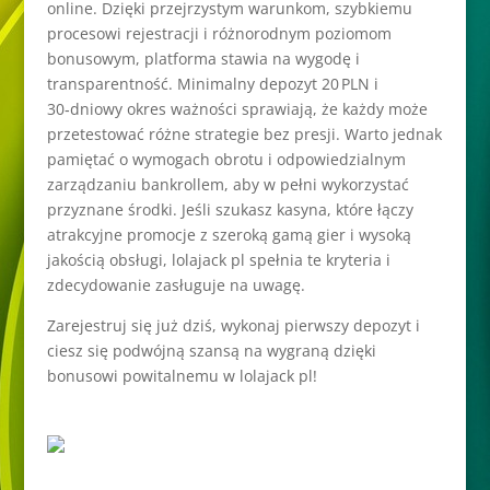
online. Dzięki przejrzystym warunkom, szybkiemu
procesowi rejestracji i różnorodnym poziomom
bonusowym, platforma stawia na wygodę i
transparentność. Minimalny depozyt 20 PLN i
30‑dniowy okres ważności sprawiają, że każdy może
przetestować różne strategie bez presji. Warto jednak
pamiętać o wymogach obrotu i odpowiedzialnym
zarządzaniu bankrollem, aby w pełni wykorzystać
przyznane środki. Jeśli szukasz kasyna, które łączy
atrakcyjne promocje z szeroką gamą gier i wysoką
jakością obsługi, lolajack pl spełnia te kryteria i
zdecydowanie zasługuje na uwagę.
Zarejestruj się już dziś, wykonaj pierwszy depozyt i
ciesz się podwójną szansą na wygraną dzięki
bonusowi powitalnemu w lolajack pl!