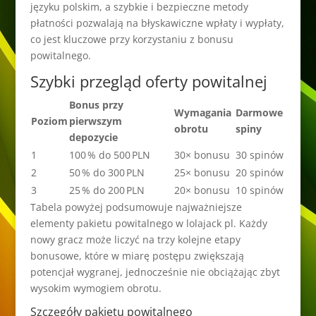
języku polskim, a szybkie i bezpieczne metody
płatności pozwalają na błyskawiczne wpłaty i wypłaty,
co jest kluczowe przy korzystaniu z bonusu
powitalnego.
Szybki przegląd oferty powitalnej
Bonus przy
Wymagania
Darmowe
Poziom
pierwszym
obrotu
spiny
depozycie
1
100 % do 500 PLN
30× bonusu
30 spinów
2
50 % do 300 PLN
25× bonusu
20 spinów
3
25 % do 200 PLN
20× bonusu
10 spinów
Tabela powyżej podsumowuje najważniejsze
elementy pakietu powitalnego w lolajack pl. Każdy
nowy gracz może liczyć na trzy kolejne etapy
bonusowe, które w miarę postępu zwiększają
potencjał wygranej, jednocześnie nie obciążając zbyt
wysokim wymogiem obrotu.
Szczegóły pakietu powitalnego