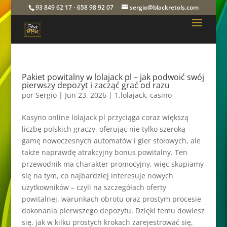
93 849 62 17 - 658 98 92 07
sergio@blackretols.com
Pakiet powitalny w lolajack pl – jak podwoić swój
pierwszy depozyt i zacząć grać od razu
por
Sergio
|
Jun 23, 2026
|
1,lolajack, casino
Kasyno online lolajack pl przyciąga coraz większą
liczbę polskich graczy, oferując nie tylko szeroką
gamę nowoczesnych automatów i gier stołowych, ale
także naprawdę atrakcyjny bonus powitalny. Ten
przewodnik ma charakter promocyjny, więc skupiamy
się na tym, co najbardziej interesuje nowych
użytkowników – czyli na szczegółach oferty
powitalnej, warunkach obrotu oraz prostym procesie
dokonania pierwszego depozytu. Dzięki temu dowiesz
się, jak w kilku prostych krokach zarejestrować się,