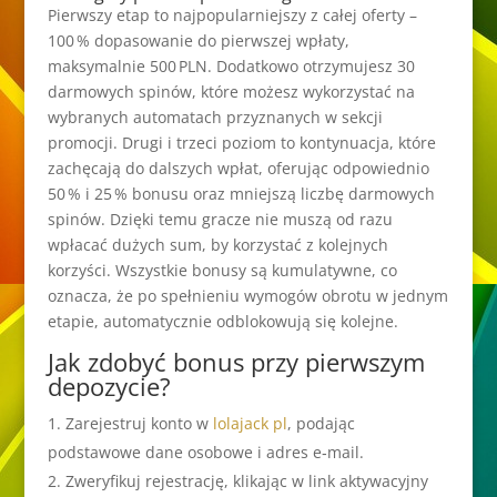
Pierwszy etap to najpopularniejszy z całej oferty –
100 % dopasowanie do pierwszej wpłaty,
maksymalnie 500 PLN. Dodatkowo otrzymujesz 30
darmowych spinów, które możesz wykorzystać na
wybranych automatach przyznanych w sekcji
promocji. Drugi i trzeci poziom to kontynuacja, które
zachęcają do dalszych wpłat, oferując odpowiednio
50 % i 25 % bonusu oraz mniejszą liczbę darmowych
spinów. Dzięki temu gracze nie muszą od razu
wpłacać dużych sum, by korzystać z kolejnych
korzyści. Wszystkie bonusy są kumulatywne, co
oznacza, że po spełnieniu wymogów obrotu w jednym
etapie, automatycznie odblokowują się kolejne.
Jak zdobyć bonus przy pierwszym
depozycie?
Zarejestruj konto w
lolajack pl
, podając
podstawowe dane osobowe i adres e‑mail.
Zweryfikuj rejestrację, klikając w link aktywacyjny