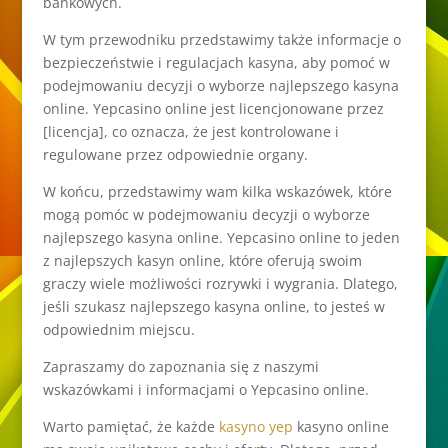
bankowych.
W tym przewodniku przedstawimy także informacje o
bezpieczeństwie i regulacjach kasyna, aby pomoć w
podejmowaniu decyzji o wyborze najlepszego kasyna
online. Yepcasino online jest licencjonowane przez
[licencja], co oznacza, że jest kontrolowane i
regulowane przez odpowiednie organy.
W końcu, przedstawimy wam kilka wskazówek, które
mogą pomóc w podejmowaniu decyzji o wyborze
najlepszego kasyna online. Yepcasino online to jeden
z najlepszych kasyn online, które oferują swoim
graczy wiele możliwości rozrywki i wygrania. Dlatego,
jeśli szukasz najlepszego kasyna online, to jesteś w
odpowiednim miejscu.
Zapraszamy do zapoznania się z naszymi
wskazówkami i informacjami o Yepcasino online.
Warto pamiętać, że każde
kasyno yep
kasyno online