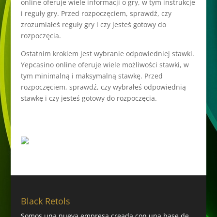
online oferuje wiele informacji o gry, w tym instrukcje
i reguły gry. Przed rozpoczęciem, sprawdź, czy
zrozumiałeś reguły gry i czy jesteś gotowy do
rozpoczęcia.
Ostatnim krokiem jest wybranie odpowiedniej stawki.
Yepcasino online oferuje wiele możliwości stawki, w
tym minimalną i maksymalną stawkę. Przed
rozpoczęciem, sprawdź, czy wybrałeś odpowiednią
stawkę i czy jesteś gotowy do rozpoczęcia.
Black Retols
Somos una nueva empresa creada con una base de