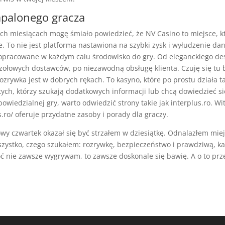
apalonego gracza
ich miesiącach mogę śmiało powiedzieć, że NV Casino to miejsce, kt
. To nie jest platforma nastawiona na szybki zysk i wyłudzenie da
opracowane w każdym calu środowisko do gry. Od eleganckiego de
zołowych dostawców, po niezawodną obsługę klienta. Czuję się tu 
ozrywka jest w dobrych rękach. To kasyno, które po prostu działa ta
tych, którzy szukają dodatkowych informacji lub chcą dowiedzieć si
owiedzialnej gry, warto odwiedzić strony takie jak interplus.ro. Wi
s.ro/ oferuje przydatne zasoby i porady dla graczy.
y czwartek okazał się być strzałem w dziesiątkę. Odnalazłem miej
szystko, czego szukałem: rozrywkę, bezpieczeństwo i prawdziwą, 
oć nie zawsze wygrywam, to zawsze doskonale się bawię. A o to prz