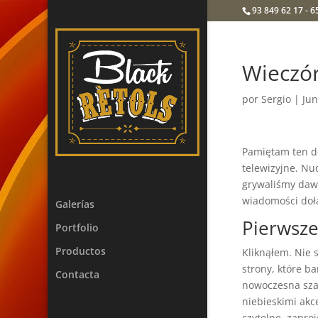
93 849 62 17 - 6
Wieczór
por
Sergio
|
Jun
Pamiętam ten de
telewizyjne. Nu
grywaliśmy dawn
wiadomości dołą
Galerías
Pierwsze
Portfolio
Productos
Kliknąłem. Nie 
strony, które b
Contacta
nowoczesna szat
niebieskimi akc
czytelne, zapro