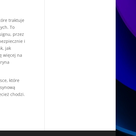
óre traktuje
nych. To
signu, przez
bezpiecznie i
k, jak
ę więcej na
tryna
sce, które
kasynową
ecież chodzi.