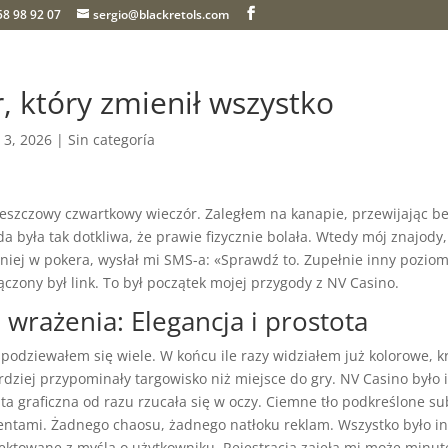
58 98 92 07
sergio@blackretols.com
, który zmienił wszystko
 3, 2026
| Sin categoría
szczowy czwartkowy wieczór. Zaległem na kanapie, przewijając be
da była tak dotkliwa, że prawie fizycznie bolała. Wtedy mój znajody
iej w pokera, wysłał mi SMS-a: «Sprawdź to. Zupełnie inny poziom
czony był link. To był początek mojej przygody z NV Casino.
 wrażenia: Elegancja i prostota
spodziewałem się wiele. W końcu ile razy widziałem już kolorowe, k
ardziej przypominały targowisko niż miejsce do gry. NV Casino było 
a graficzna od razu rzucała się w oczy. Ciemne tło podkreślone su
entami. Żadnego chaosu, żadnego natłoku reklam. Wszystko było in
jektowane z myślą o użytkowniku. Rejestracja zajęła mi może minu