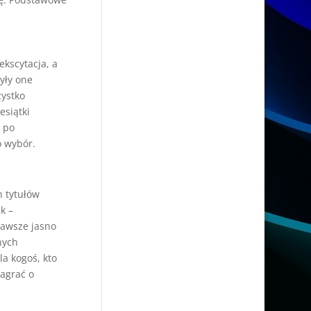
ekscytacja, a
yły one
zystko
esiątki
a po
o wybór.
h tytułów
k –
zawsze jasno
nych
la kogoś, kto
zagrać o