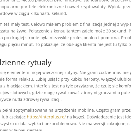
 popularne portfele elektroniczne i nawet kryptowaluty. Wpłata prze
ardowe w ciągu kilkunastu sekund.
 też mały test. Celowo miałem problem z finalizacją jednej z wypła
czatu na żywo. Połączenie z konsultantem zajęło może 30 sekund. 
a po drugiej stronie była niezwykle profesjonalna i pomocna. Prob
ągu pięciu minut. To pokazuje, że obsługa klienta nie jest tu tylko
zienne rytuały
 się elementem mojej wieczornej rutyny. Nie gram codziennie, nie
ie forma relaksu. Lubię usiąść przy kubku herbaty, włączyć ulubion
u z blackjackiem. Interfejs jest na tyle przyjazny, że czuję się komf
iejów slotowych, gdzie mogę rywalizować z innymi graczami o pulę
rywce nutki zdrowej rywalizacji.
 w pełni zoptymalizowana na urządzenia mobilne. Często gram przez
m lub czekając
https://interplus.ro/
na kogoś. Doświadczenie jest id
zystko działa szybko i bezproblemowo. Nie ma wersji «okrojonej».
wis w twojej kieszeni.