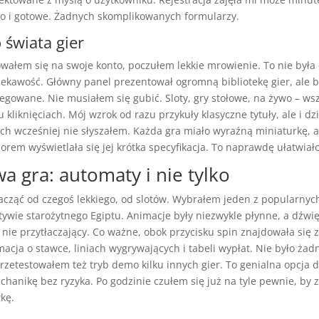
ło i gotowe. Żadnych skomplikowanych formularzy.
 świata gier
owałem się na swoje konto, poczułem lekkie mrowienie. To nie była 
iekawość. Główny panel prezentował ogromną bibliotekę gier, ale b
egowane. Nie musiałem się gubić. Sloty, gry stołowe, na żywo – ws
 kliknięciach. Mój wzrok od razu przykuły klasyczne tytuły, ale i dzi
ych wcześniej nie słyszałem. Każda gra miało wyraźną miniaturkę, 
orem wyświetlała się jej krótka specyfikacja. To naprawdę ułatwiał
a gra: automaty i nie tylko
cząć od czegoś lekkiego, od slotów. Wybrałem jeden z popularnyc
ywie starożytnego Egiptu. Animacje były niezwykle płynne, a dźwię
 nie przytłaczający. Co ważne, obok przycisku spin znajdowała się 
macja o stawce, liniach wygrywających i tabeli wypłat. Nie było żad
zetestowałem też tryb demo kilku innych gier. To genialna opcja d
hanikę bez ryzyka. Po godzinie czułem się już na tyle pewnie, by 
kę.