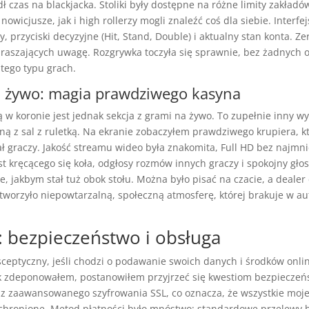
ł czas na blackjacka. Stoliki były dostępne na różne limity zakładów
wicjusze, jak i high rollerzy mogli znaleźć coś dla siebie. Interfej
ty, przyciski decyzyjne (Hit, Stand, Double) i aktualny stan konta. 
raszających uwagę. Rozgrywka toczyła się sprawnie, bez żadnych 
 tego typu grach.
a żywo: magia prawdziwego kasyna
 w koronie jest jednak sekcja z grami na żywo. To zupełnie inny wy
ną z sal z ruletką. Na ekranie zobaczyłem prawdziwego krupiera, kt
 graczy. Jakość streamu wideo była znakomita, Full HD bez najmni
st kręcącego się koła, odgłosy rozmów innych graczy i spokojny głos
, jakbym stał tuż obok stołu. Można było pisać na czacie, a deale
tworzyło niepowtarzalną, społeczną atmosferę, której brakuje w 
: bezpieczeństwo i obsługa
ceptyczny, jeśli chodzi o podawanie swoich danych i środków onli
k zdeponowałem, postanowiłem przyjrzeć się kwestiom bezpieczeń
 z zaawansowanego szyfrowania SSL, co oznacza, że wszystkie moje
y chronione. Metod płatności było mnóstwo: standardowe przelewy