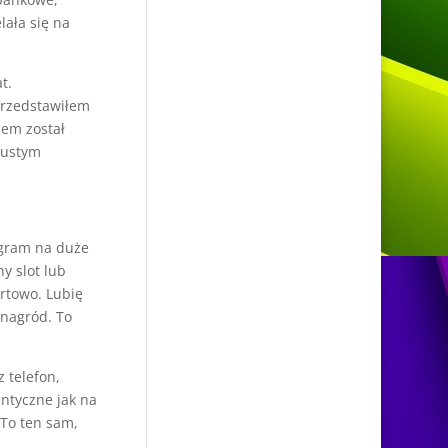
lała się na
t.
Przedstawiłem
lem został
 pustym
 gram na duże
y slot lub
ortowo. Lubię
 nagród. To
 telefon,
entyczne jak na
 To ten sam,