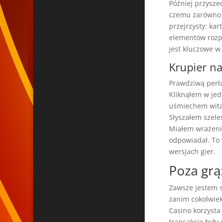
Później przyszed
czemu zarówno no
przejrzysty: kar
elementów rozp
jest kluczowe w
Krupier n
Prawdziwą perłą
Kliknąłem w jed
uśmiechem witał
Słyszałem szele
Miałem wrażenie
odpowiadał. To 
wersjach gier.
Poza grą
Zawsze jestem s
zanim cokolwie
Casino korzysta
transakcje był