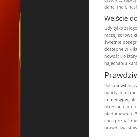
dane, mail, has
Wejście do
Gdy tylko zalog
raczej zdrowa c
świetnie posegr
dostępne w kilku
nowości, o któr
najechaniu kurs
Prawdziw
Postanowiłem za
opartych na mot
immersyjny, ale
określona infor
niedomówień. Pr
chce poznać mec
prawdziwą staw