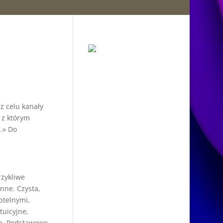
z celu kanały
, z którym
.» Do
rzykliwe
inne. Czysta,
btelnymi,
tuicyjne,
tę. Podstawowe