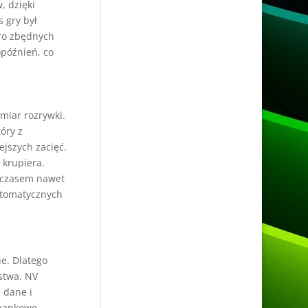
, dzięki
s gry był
Zero zbędnych
opóźnień, co
miar rozrywki.
óry z
ejszych zacięć.
 krupiera.
r czasem nawet
automatycznych
ne. Dlatego
stwa. NV
 dane i
 bankowe,