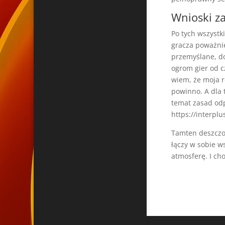
Wnioski z
Po tych wszystk
gracza poważnie
przemyślane, d
ogrom gier od c
wiem, że moja r
powinno. A dla 
temat zasad odp
https://interplu
Tamten deszczow
łączy w sobie w
atmosferę. I ch