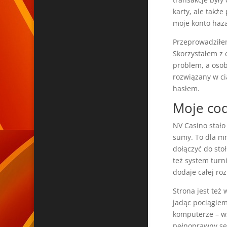
karty, ale także
moje konto haz
Przeprowadziłem
Skorzystałem z 
problem, a osob
rozwiązany w ci
hasłem.
Moje cod
NV Casino stało
sumy. To dla mn
dołączyć do stoł
też system turn
dodaje całej roz
Strona jest też
jadąc pociągie
komputerze – ws
pełnoprawny ser