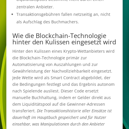
zentralen Anbieter.
Transaktionsgebühren fallen netzseitig an, nicht
als Aufschlag des Buchmachers.
Wie die Blockchain-Technologie
hinter den Kulissen eingesetzt wird
Hinter den Kulissen eines Krypto-Wettanbieters wird
die Blockchain-Technologie primär zur
Automatisierung von Auszahlungen und zur
Gewährleistung der Nachvollziehbarkeit eingesetzt.
Jede Wette wird als Smart Contract abgebildet, der
die Bedingungen festlegt und das Ergebnis autonom
nach Spielende ausliest. Dieser Code ersetzt
manuelle Buchhaltung, indem er Gelder direkt aus
dem Liquiditätspool auf die Gewinner-Adressen
transferiert.
Die Transaktionshistorie aller Einsätze ist
dauerhaft im Hauptbuch gespeichert und für Nutzer
einsehbar, was Manipulationen durch den Anbieter