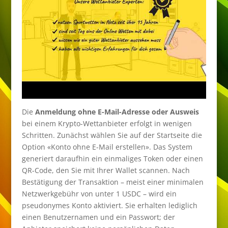
Die
Anmeldung ohne E-Mail-Adresse oder Ausweis
bei einem Krypto-Wettanbieter erfolgt in wenigen
Schritten. Zunächst wählen Sie auf der Startseite die
Option «Konto ohne E-Mail erstellen». Das System
generiert daraufhin ein einmaliges Token oder einen
QR-Code, den Sie mit Ihrer Wallet scannen. Nach
Bestätigung der Transaktion – meist einer minimalen
Netzwerkgebühr von unter 1 USDC – wird ein
pseudonymes Konto aktiviert. Sie erhalten lediglich
einen Benutzernamen und ein Passwort; der