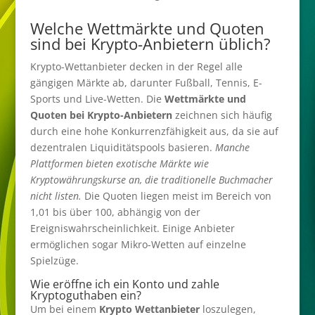
Welche Wettmärkte und Quoten
sind bei Krypto-Anbietern üblich?
Krypto-Wettanbieter decken in der Regel alle
gängigen Märkte ab, darunter Fußball, Tennis, E-
Sports und Live-Wetten. Die
Wettmärkte und
Quoten bei Krypto-Anbietern
zeichnen sich häufig
durch eine hohe Konkurrenzfähigkeit aus, da sie auf
dezentralen Liquiditätspools basieren.
Manche
Plattformen bieten exotische Märkte wie
Kryptowährungskurse an, die traditionelle Buchmacher
nicht listen.
Die Quoten liegen meist im Bereich von
1,01 bis über 100, abhängig von der
Ereigniswahrscheinlichkeit. Einige Anbieter
ermöglichen sogar Mikro-Wetten auf einzelne
Spielzüge.
Wie eröffne ich ein Konto und zahle
Kryptoguthaben ein?
Um bei einem
Krypto Wettanbieter
loszulegen,