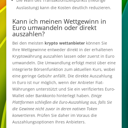
Die Wahl des Transaktionszeitpunkts (niedrige
Auslastung) kann die Kosten deutlich reduzieren.
Kann ich meinen Wettgewinn in
Euro umwandeln oder direkt
auszahlen?
Bei den meisten
krypto wettanbieter
können Sie
Ihre Wettgewinne entweder direkt in der erhaltenen
Kryptowährung auszahlen lassen oder zuerst in Euro
umwandeln. Die Umwandlung erfolgt meist über eine
integrierte Börsenfunktion zum aktuellen Kurs, wobei
eine geringe Gebühr anfällt. Die direkte Auszahlung
in Euro ist nur möglich, wenn der Anbieter Fiat-
Währungen unterstützt und Sie ein verifiziertes Euro-
Wallet oder Bankkonto hinterlegt haben.
Einige
Plattformen schließen die Euro-Auszahlung aus, falls Sie
die Gewinne nicht zuvor in deren nativen Token
konvertieren.
Prüfen Sie daher im Voraus die
Auszahlungsoptionen Ihres Anbieters.