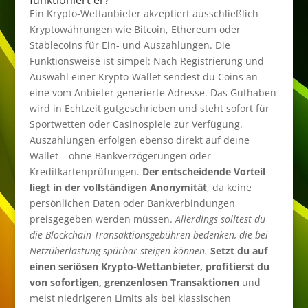
funktioniert er?
Ein Krypto-Wettanbieter akzeptiert ausschließlich
Kryptowährungen wie Bitcoin, Ethereum oder
Stablecoins für Ein- und Auszahlungen. Die
Funktionsweise ist simpel: Nach Registrierung und
Auswahl einer Krypto-Wallet sendest du Coins an
eine vom Anbieter generierte Adresse. Das Guthaben
wird in Echtzeit gutgeschrieben und steht sofort für
Sportwetten oder Casinospiele zur Verfügung.
Auszahlungen erfolgen ebenso direkt auf deine
Wallet – ohne Bankverzögerungen oder
Kreditkartenprüfungen.
Der entscheidende Vorteil
liegt in der vollständigen Anonymität
, da keine
persönlichen Daten oder Bankverbindungen
preisgegeben werden müssen.
Allerdings solltest du
die Blockchain-Transaktionsgebühren bedenken, die bei
Netzüberlastung spürbar steigen können.
Setzt du auf
einen seriösen Krypto-Wettanbieter, profitierst du
von sofortigen, grenzenlosen Transaktionen
und
meist niedrigeren Limits als bei klassischen