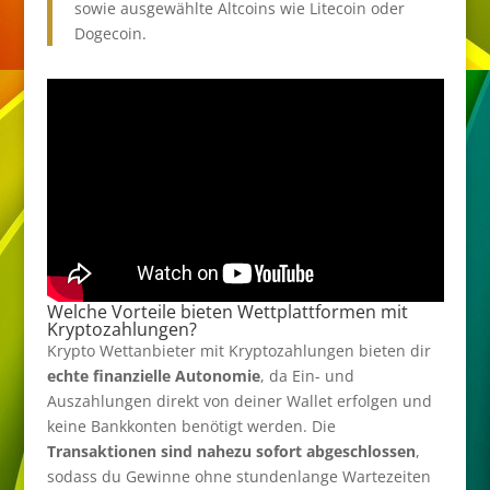
sowie ausgewählte Altcoins wie Litecoin oder
Dogecoin.
Welche Vorteile bieten Wettplattformen mit
Kryptozahlungen?
Krypto Wettanbieter mit Kryptozahlungen bieten dir
echte finanzielle Autonomie
, da Ein- und
Auszahlungen direkt von deiner Wallet erfolgen und
keine Bankkonten benötigt werden. Die
Transaktionen sind nahezu sofort abgeschlossen
,
sodass du Gewinne ohne stundenlange Wartezeiten