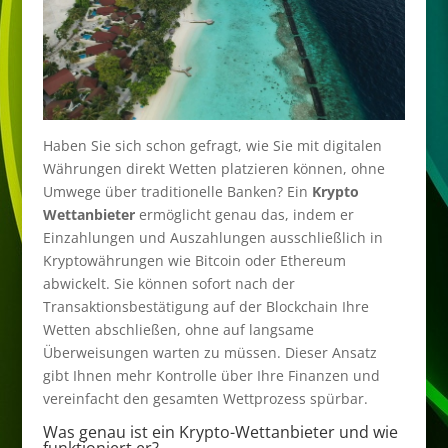
Haben Sie sich schon gefragt, wie Sie mit digitalen
Währungen direkt Wetten platzieren können, ohne
Umwege über traditionelle Banken? Ein
Krypto
Wettanbieter
ermöglicht genau das, indem er
Einzahlungen und Auszahlungen ausschließlich in
Kryptowährungen wie Bitcoin oder Ethereum
abwickelt. Sie können sofort nach der
Transaktionsbestätigung auf der Blockchain Ihre
Wetten abschließen, ohne auf langsame
Überweisungen warten zu müssen. Dieser Ansatz
gibt Ihnen mehr Kontrolle über Ihre Finanzen und
vereinfacht den gesamten Wettprozess spürbar.
Was genau ist ein Krypto-Wettanbieter und wie