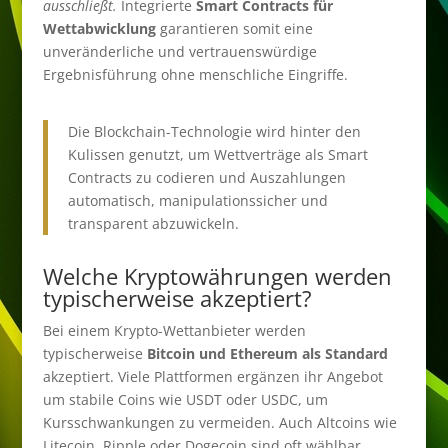
ausschließt.
Integrierte
Smart Contracts für
Wettabwicklung
garantieren somit eine
unveränderliche und vertrauenswürdige
Ergebnisführung ohne menschliche Eingriffe.
Die Blockchain-Technologie wird hinter den
Kulissen genutzt, um Wettverträge als Smart
Contracts zu codieren und Auszahlungen
automatisch, manipulationssicher und
transparent abzuwickeln.
Welche Kryptowährungen werden
typischerweise akzeptiert?
Bei einem Krypto-Wettanbieter werden
typischerweise
Bitcoin und Ethereum als Standard
akzeptiert. Viele Plattformen ergänzen ihr Angebot
um stabile Coins wie USDT oder USDC, um
Kursschwankungen zu vermeiden. Auch Altcoins wie
Litecoin, Ripple oder Dogecoin sind oft wählbar.