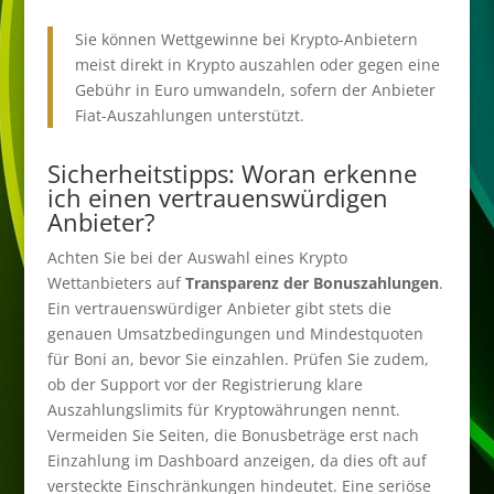
Sie können Wettgewinne bei Krypto-Anbietern
meist direkt in Krypto auszahlen oder gegen eine
Gebühr in Euro umwandeln, sofern der Anbieter
Fiat-Auszahlungen unterstützt.
Sicherheitstipps: Woran erkenne
ich einen vertrauenswürdigen
Anbieter?
Achten Sie bei der Auswahl eines Krypto
Wettanbieters auf
Transparenz der Bonuszahlungen
.
Ein vertrauenswürdiger Anbieter gibt stets die
genauen Umsatzbedingungen und Mindestquoten
für Boni an, bevor Sie einzahlen. Prüfen Sie zudem,
ob der Support vor der Registrierung klare
Auszahlungslimits für Kryptowährungen nennt.
Vermeiden Sie Seiten, die Bonusbeträge erst nach
Einzahlung im Dashboard anzeigen, da dies oft auf
versteckte Einschränkungen hindeutet. Eine seriöse