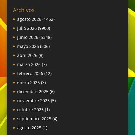
Archivos
agosto 2026
(1452)
julio 2026
(9900)
junio 2026
(5348)
mayo 2026
(506)
abril 2026
(8)
marzo 2026
(7)
febrero 2026
(12)
enero 2026
(3)
diciembre 2025
(6)
noviembre 2025
(5)
octubre 2025
(1)
septiembre 2025
(4)
agosto 2025
(1)