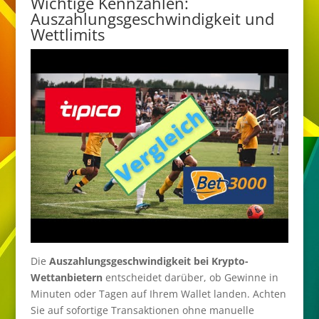
Wichtige Kennzahlen:
Auszahlungsgeschwindigkeit und
Wettlimits
Die
Auszahlungsgeschwindigkeit bei Krypto-
Wettanbietern
entscheidet darüber, ob Gewinne in
Minuten oder Tagen auf Ihrem Wallet landen. Achten
Sie auf sofortige Transaktionen ohne manuelle