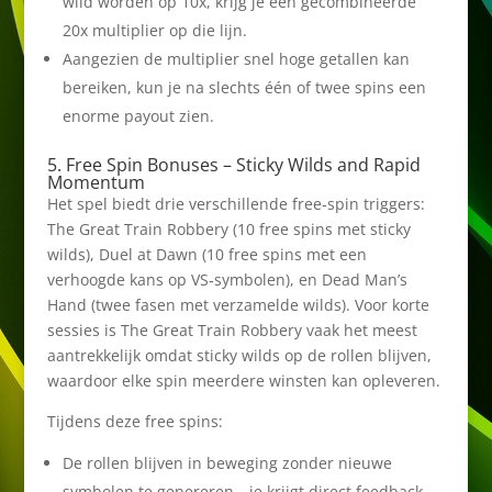
wild worden op 10x, krijg je een gecombineerde
20x multiplier op die lijn.
Aangezien de multiplier snel hoge getallen kan
bereiken, kun je na slechts één of twee spins een
enorme payout zien.
5. Free Spin Bonuses – Sticky Wilds and Rapid
Momentum
Het spel biedt drie verschillende free‑spin triggers:
The Great Train Robbery (10 free spins met sticky
wilds), Duel at Dawn (10 free spins met een
verhoogde kans op VS‑symbolen), en Dead Man’s
Hand (twee fasen met verzamelde wilds). Voor korte
sessies is The Great Train Robbery vaak het meest
aantrekkelijk omdat sticky wilds op de rollen blijven,
waardoor elke spin meerdere winsten kan opleveren.
Tijdens deze free spins:
De rollen blijven in beweging zonder nieuwe
symbolen te genereren—je krijgt direct feedback.