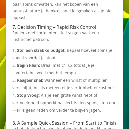
paar spins omvatten, kan het kopen van een
bonus‑feature je bankroll snel leegmaken als je niet
oppast.
7. Decision Timing – Rapid Risk Control
Spelers met korte intensiteit volgen vaak een
instinctief patroon:
Stel een strakke budget:
Bepaal hoeveel spins je
speelt voordat je stopt.
Begin klein:
Draai met €1–€2 totdat je je
comfortabel voelt met het tempo.
Reageer snel:
Wanneer een winst of multiplier
verschijnt, beslis meteen of je verdubbelt of cashout.
Stop vroeg:
Als je een grote winst hebt of
vermoeidheid opmerkt na slechts tien spins, stop dan
—er is geen reden om verder te blijven jagen.
8. A Sample Quick Session – From Start to Finish
Je hebt je lunchpauze, telefoon in de hand, klaar om