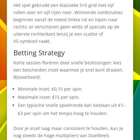
Het spel gebruikt een klassieke 5×5 grid met vijf
rollen over en vijf rijen neer. Winnende combinaties
beginnen vanaf de meest linkse rol en lopen naar
rechts; er verschijnen geen wilds of specials op de
uiterste rechterkant tenzij je een scatter of
VS‑symbool raakt.
Betting Strategy
Korte sessies floreren door snelle beslissingen: kies
een bescheiden inzet waarmee je snel kunt draaien.
Bijvoorbeeld:
Minimale inzet: €0,15 per spin.
Maximale inzet: €15 per spin.
Een typische snelle speelronde kan bestaan uit €1–
€3 per spin om het tempo hoog te houden.
Door je inzet laag maar consistent te houden, kun je
nog steeds de hoge multipliers van DuelReels