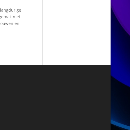
 langdurige
sgemak niet
trouwen en