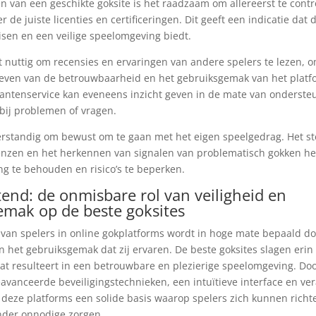
ren van een geschikte goksite is het raadzaam om allereerst te contr
er de juiste licenties en certificeringen. Dit geeft een indicatie dat 
eisen en een veilige speelomgeving biedt.
t nuttig om recensies en ervaringen van andere spelers te lezen, 
even van de betrouwbaarheid en het gebruiksgemak van het platf
lantenservice kan eveneens inzicht geven in de mate van onderste
bij problemen of vragen.
 verstandig om bewust om te gaan met het eigen speelgedrag. Het st
renzen en het herkennen van signalen van problematisch gokken h
ing te behouden en risico’s te beperken.
end: de onmisbare rol van veiligheid en
emak op de beste goksites
van spelers in online gokplatforms wordt in hoge mate bepaald d
en het gebruiksgemak dat zij ervaren. De beste goksites slagen eri
wat resulteert in een betrouwbare en plezierige speelomgeving. Doo
eavanceerde beveiligingstechnieken, een intuïtieve interface en v
 deze platforms een solide basis waarop spelers zich kunnen rich
nder onnodige zorgen.