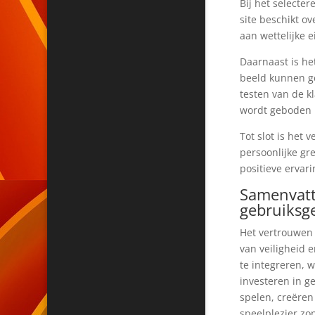
Bij het selecte
site beschikt ov
aan wettelijke 
Daarnaast is he
beeld kunnen g
testen van de k
wordt geboden 
Tot slot is het
persoonlijke g
positieve ervar
Samenvatt
gebruiksg
Het vertrouwen 
van veiligheid 
te integreren, 
investeren in g
spelen, creëren
speelplezier zo