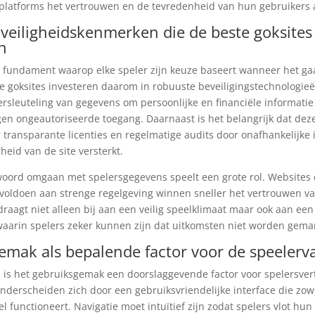
platforms het vertrouwen en de tevredenheid van hun gebruikers a
 veiligheidskenmerken die de beste goksites
n
et fundament waarop elke speler zijn keuze baseert wanneer het ga
e goksites investeren daarom in robuuste beveiligingstechnologieë
rsleuteling van gegevens om persoonlijke en financiële informatie
n ongeautoriseerde toegang. Daarnaast is het belangrijk dat dez
 transparante licenties en regelmatige audits door onafhankelijke 
eid van de site versterkt.
oord omgaan met spelersgegevens speelt een grote rol. Websites 
voldoen aan strenge regelgeving winnen sneller het vertrouwen v
draagt niet alleen bij aan een veilig speelklimaat maar ook aan een 
waarin spelers zeker kunnen zijn dat uitkomsten niet worden gema
emak als bepalende factor voor de speelerv
d is het gebruiksgemak een doorslaggevende factor voor spelersve
onderscheiden zich door een gebruiksvriendelijke interface die zo
l functioneert. Navigatie moet intuïtief zijn zodat spelers vlot hun