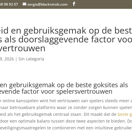
58 98 92 07
sergio@blackretols.com
eid en gebruiksgemak op de bes
s als doorslaggevende factor vo
svertrouwen
 9, 2026
| Sin categoría
 en gebruiksgemak op de beste goksites als
evende factor voor spelersvertrouwen
n online kansspelen wint het vertrouwen van spelers steeds meer 
 naar betrouwbare platforms waar ze zonder zorgen kunnen spelen
heid als het gebruiksgemak centraal staan. Dit maakt dat de
beste g
door een optimale balans tussen deze twee aspecten te bieden. D
veiligingsmaatregelen te combineren met een intuïtieve gebruike