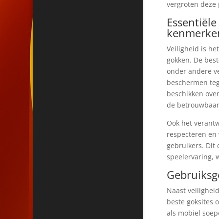
vergroten deze 
Essentiële
kenmerke
Veiligheid is h
gokken. De best
onder andere ve
beschermen tege
beschikken over
de betrouwbaarh
Ook het verantw
respecteren en 
gebruikers. Dit 
speelervaring, 
Gebruiksg
Naast veilighei
beste goksites 
als mobiel soepe