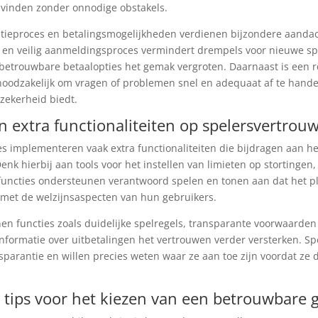
 vinden zonder onnodige obstakels.
atieproces en betalingsmogelijkheden verdienen bijzondere aanda
 en veilig aanmeldingsproces vermindert drempels voor nieuwe spe
betrouwbare betaalopties het gemak vergroten. Daarnaast is een 
noodzakelijk om vragen of problemen snel en adequaat af te hande
 zekerheid biedt.
n extra functionaliteiten op spelersvertrou
es implementeren vaak extra functionaliteiten die bijdragen aan h
enk hierbij aan tools voor het instellen van limieten op stortingen,
 functies ondersteunen verantwoord spelen en tonen aan dat het p
met de welzijnsaspecten van hun gebruikers.
n functies zoals duidelijke spelregels, transparante voorwaarden
informatie over uitbetalingen het vertrouwen verder versterken. Sp
parantie en willen precies weten waar ze aan toe zijn voordat ze
 tips voor het kiezen van een betrouwbare 