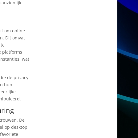
anzienlijk.
at om online
n. Dit omvat
 te
e platforms
instanties, wat
die de privacy
an hun
eerlijke
nipuleerd.
aring
rtrouwen. De
wel op desktop
 favoriete