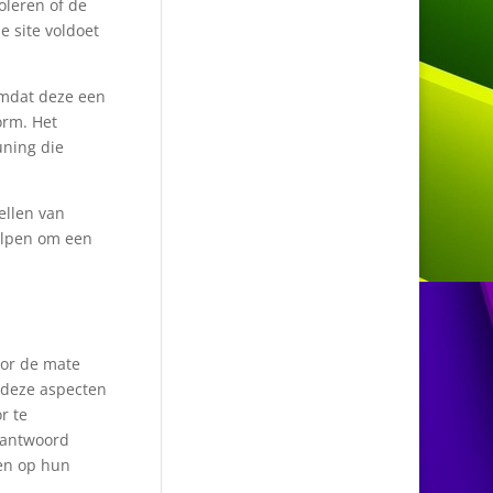
oleren of de
de site voldoet
omdat deze een
orm. Het
uning die
ellen van
elpen om een
oor de mate
n deze aspecten
r te
erantwoord
ten op hun