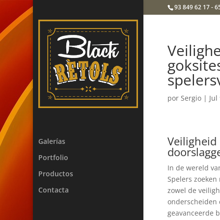
93 849 62 17 - 6
Veiligh
goksite
speler
por
Sergio
|
Jul
Veiligheid
Galerías
doorslagg
Portfolio
In de wereld va
Productos
Spelers zoeken
Contacta
zowel de veilig
onderscheiden 
geavanceerde be