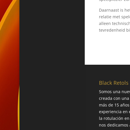
Daarnaast is he
relatie met spe
alleen technisc
tevredenheid b
Black Retols
Somos una nue
creada con una
más de 15 años
experiencia en 
la rotulación en
nos dedicamos a