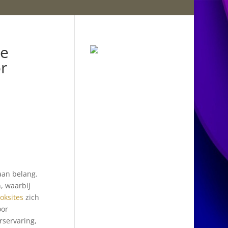
te
or
aan belang.
, waarbij
oksites
zich
oor
rservaring,