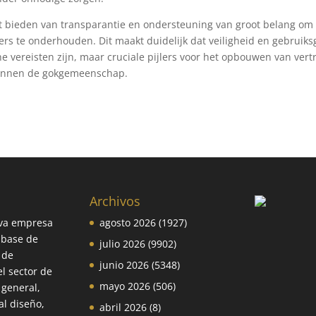
t bieden van transparantie en ondersteuning van groot belang om
lers te onderhouden. Dit maakt duidelijk dat veiligheid en gebruik
he vereisten zijn, maar cruciale pijlers voor het opbouwen van ver
innen de gokgemeenschap.
Archivos
va empresa
agosto 2026
(1927)
 base de
julio 2026
(9902)
 de
junio 2026
(5348)
el sector de
mayo 2026
(506)
 general,
l diseño,
abril 2026
(8)