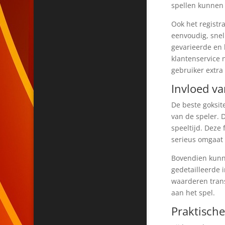
spellen kunnen
Ook het registr
eenvoudig, snel
gevarieerde en 
klantenservice 
gebruiker extra
Invloed va
De beste goksit
van de speler. D
speeltijd. Deze
serieus omgaat 
Bovendien kunne
gedetailleerde 
waarderen trans
aan het spel.
Praktische