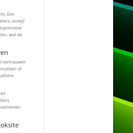
cht. Een
lers, terwijl
responsieve
len, wat de
wen
et vertrouwen
 inzetten of
latform
 en
elers
 deelnemen
goksite