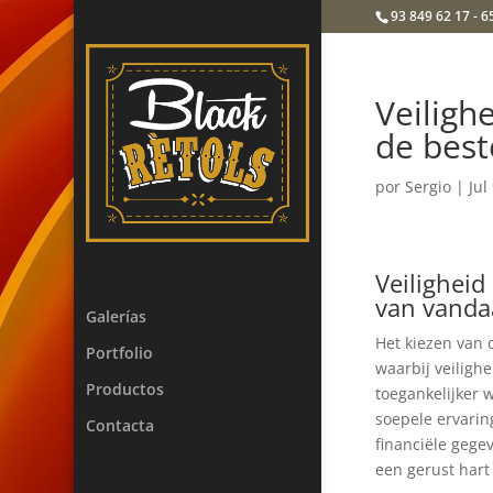
93 849 62 17 - 6
Veiligh
de best
por
Sergio
|
Jul
Veiligheid
van vanda
Galerías
Het kiezen van
Portfolio
waarbij veiligh
Productos
toegankelijker 
soepele ervarin
Contacta
financiële gege
een gerust hart