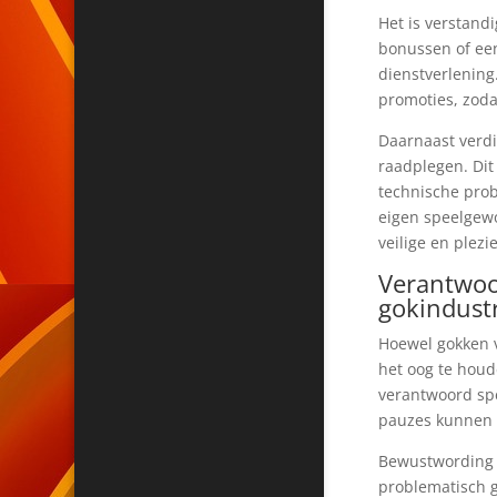
Het is verstandi
bonussen of een
dienstverlening
promoties, zoda
Daarnaast verdi
raadplegen. Dit
technische prob
eigen speelgewo
veilige en plezi
Verantwoo
gokindust
Hoewel gokken v
het oog te houd
verantwoord sp
pauzes kunnen i
Bewustwording v
problematisch 