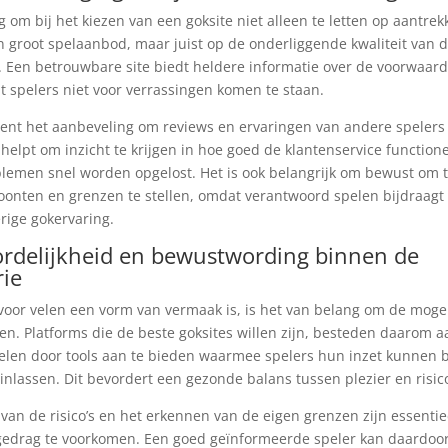
g om bij het kiezen van een goksite niet alleen te letten op aantrekk
 groot spelaanbod, maar juist op de onderliggende kwaliteit van 
. Een betrouwbare site biedt heldere informatie over de voorwaar
t spelers niet voor verrassingen komen te staan.
ent het aanbeveling om reviews en ervaringen van andere spelers
 helpt om inzicht te krijgen in hoe goed de klantenservice functione
lemen snel worden opgelost. Het is ook belangrijk om bewust om 
onten en grenzen te stellen, omdat verantwoord spelen bijdraagt
erige gokervaring.
rdelijkheid en bewustwording binnen de
rie
oor velen een vorm van vermaak is, is het van belang om de mogelij
en. Platforms die de beste goksites willen zijn, besteden daarom 
elen door tools aan te bieden waarmee spelers hun inzet kunnen 
nlassen. Dit bevordert een gezonde balans tussen plezier en risic
an de risico’s en het erkennen van de eigen grenzen zijn essenti
gedrag te voorkomen. Een goed geïnformeerde speler kan daardoor