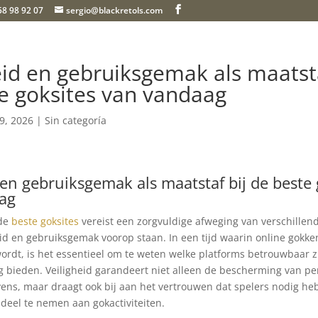
58 98 92 07
sergio@blackretols.com
eid en gebruiksgemak als maatsta
e goksites van vandaag
 9, 2026
| Sin categoría
 en gebruiksgemak als maatstaf bij de beste 
ag
 de
beste goksites
vereist een zorgvuldige afweging van verschillend
eid en gebruiksgemak voorop staan. In een tijd waarin online gokke
wordt, is het essentieel om te weten welke platforms betrouwbaar z
g bieden. Veiligheid garandeert niet alleen de bescherming van pe
vens, maar draagt ook bij aan het vertrouwen dat spelers nodig 
 deel te nemen aan gokactiviteiten.