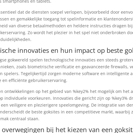
s smartphones en tablets.
essentieel dat de diensten soepel verlopen, bijvoorbeeld door eenv
essen en gemakkelijke toegang tot spelinformatie en klantenonder
eid van diverse betaalmethoden en heldere instructies dragen bi
ikerservaring. Zo wordt het plezier in het spel niet onderbroken d
nduidelijkheden.
ische innovaties en hun impact op beste go
se gokwereld spelen technologische innovaties een steeds groter
hnieken, zoals biometrische verificatie en geavanceerde firewalls, 
 spelers. Tegelijkertijd zorgen moderne software en intelligente a
e en efficiënte gebruikerservaring.
n ontwikkelingen op het gebied van %key2% het mogelijk om het 
p individuele voorkeuren. Innovaties die gericht zijn op %key3% d
 een veiligere en plezierigere speelomgeving. De integratie van der
nderscheidt de beste goksites in een competitieve markt, waarbij 
gemak centraal staan.
 overwegingen bij het kiezen van een goksi