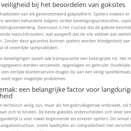
 veiligheid bij het beoordelen van goksites
e hoeksteen van elk gerenommeerd gokplatform. Spelers moeten er 
s worden behandeld volgens strikte beveiligingsprotocollen, zoals
alingsverwerking. Daarnaast is het cruciaal dat de goksite beschik
rkende toezichthouders, wat aangeeft dat de site voldoet aan wettel
. Zonder deze garanties kunnen spelers worden blootgesteld aan r
tal of oneerlijke spelpraktijken.
e beveiligingen speelt ook transparantie een belangrijke rol. Het m
onsgegevens worden verzameld, opgeslagen en gebruikt. Duidelijk
een eerlijke klantenservice dragen bij aan een veilig speelklimaat
 voelt tegen mogelijke problemen.
mak: een belangrijke factor voor langdurig
heid
n technisch veilig zijn, maar als het gebruiksgemak ontbreekt, zal h
 aan zich te binden. De beste goksites onderscheiden zich door een
oegankelijk is voor zowel beginnende als ervaren spelers. Dit omvat
navigatiestructuur, snelle laadtijden en compatibiliteit met verschi