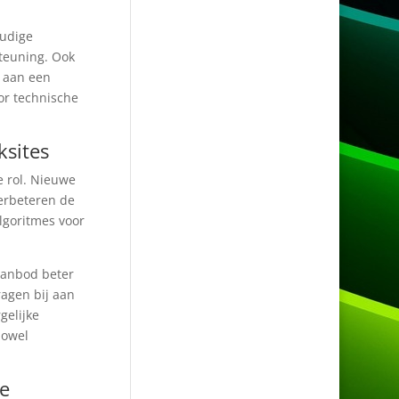
oudige
steuning. Ook
j aan een
oor technische
ksites
e rol. Nieuwe
verbeteren de
lgoritmes voor
aanbod beter
ragen bij aan
gelijke
zowel
te