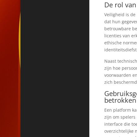
De rol van
Veiligheid is d
dat hun gegeven
betrouwbare bet
licenties van e
ethische normen
identiteitsdiefs
Naast technisch
zijn hoe perso
voorwaarden en 
zich beschermd
Gebruiksge
betrokken
Een platform ka
zijn om spelers
interface die t
overzichtelijke 