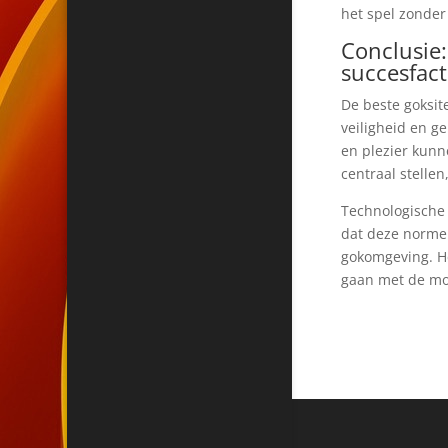
het spel zonder
Conclusie
succesfac
De beste goksi
veiligheid en 
en plezier kunn
centraal stelle
Technologische 
dat deze norme
gokomgeving. He
gaan met de moge