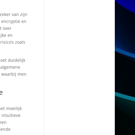
zeker van zijn
 encryptie en
t over
ijke en
isico’s zoals
oet duidelijk
e algemene
, waarbij men
e
et moeilijk
 intuïtieve
 een
llende