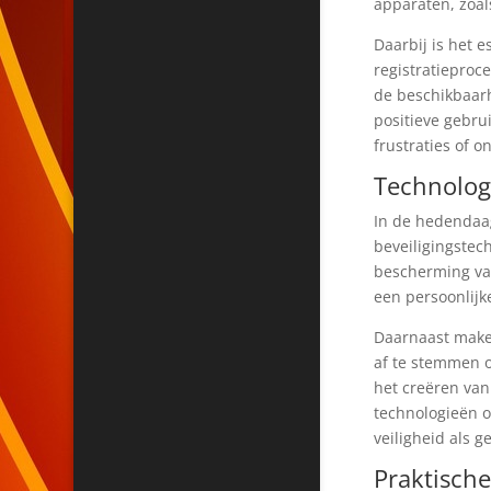
apparaten, zoal
Daarbij is het 
registratieproc
de beschikbaarh
positieve gebru
frustraties of o
Technolog
In de hedendaag
beveiligingstec
bescherming van
een persoonlijk
Daarnaast make
af te stemmen o
het creëren van
technologieën o
veiligheid als 
Praktische