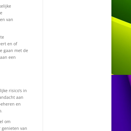
elijke
de
den van
 te
ert en of
te gaan met de
 aan een
ke risico’s in
aandacht aan
beheren en
o.
eel om
 genieten van