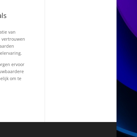
ls
atie van
s vertrouwen
waarden
elervaring.
orgen ervoor
ouwbaardere
elijk om te