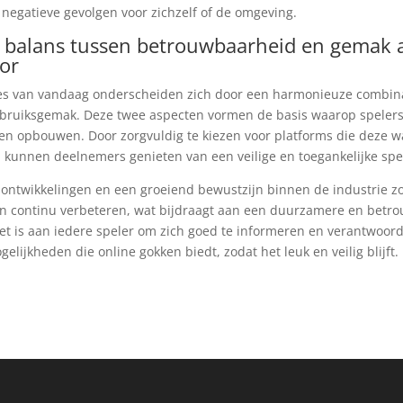
 negatieve gevolgen voor zichzelf of de omgeving.
: balans tussen betrouwbaarheid en gemak a
tor
tes van vandaag onderscheiden zich door een harmonieuze combin
gebruiksgemak. Deze twee aspecten vormen de basis waarop speler
en opbouwen. Door zorgvuldig te kiezen voor platforms die deze 
n, kunnen deelnemers genieten van een veilige en toegankelijke spe
ontwikkelingen en een groeiend bewustzijn binnen de industrie z
n continu verbeteren, wat bijdraagt aan een duurzamere en betr
t is aan iedere speler om zich goed te informeren en verantwoord
lijkheden die online gokken biedt, zodat het leuk en veilig blijft.