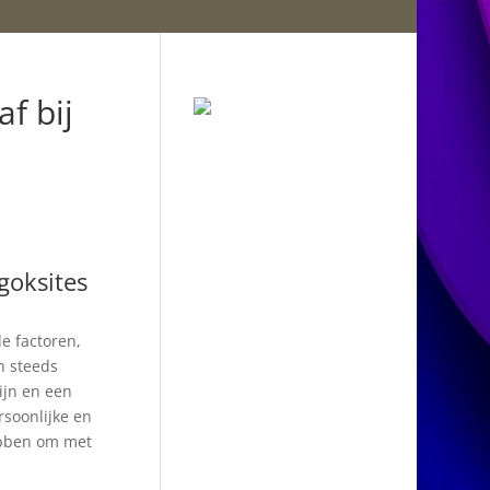
f bij
goksites
e factoren,
n steeds
ijn en een
rsoonlijke en
hebben om met