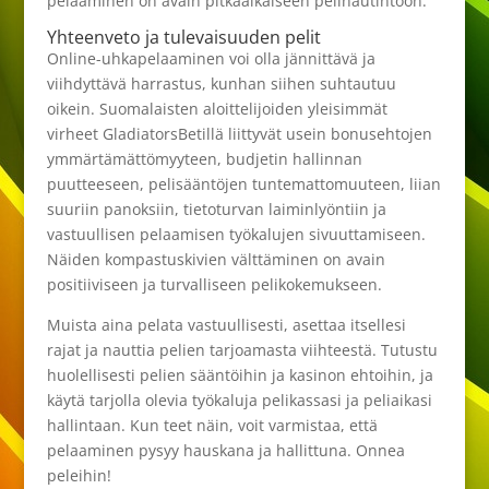
pelaaminen on avain pitkäaikaiseen pelinautintoon.
Yhteenveto ja tulevaisuuden pelit
Online-uhkapelaaminen voi olla jännittävä ja
viihdyttävä harrastus, kunhan siihen suhtautuu
oikein. Suomalaisten aloittelijoiden yleisimmät
virheet GladiatorsBetillä liittyvät usein bonusehtojen
ymmärtämättömyyteen, budjetin hallinnan
puutteeseen, pelisääntöjen tuntemattomuuteen, liian
suuriin panoksiin, tietoturvan laiminlyöntiin ja
vastuullisen pelaamisen työkalujen sivuuttamiseen.
Näiden kompastuskivien välttäminen on avain
positiiviseen ja turvalliseen pelikokemukseen.
Muista aina pelata vastuullisesti, asettaa itsellesi
rajat ja nauttia pelien tarjoamasta viihteestä. Tutustu
huolellisesti pelien sääntöihin ja kasinon ehtoihin, ja
käytä tarjolla olevia työkaluja pelikassasi ja peliaikasi
hallintaan. Kun teet näin, voit varmistaa, että
pelaaminen pysyy hauskana ja hallittuna. Onnea
peleihin!