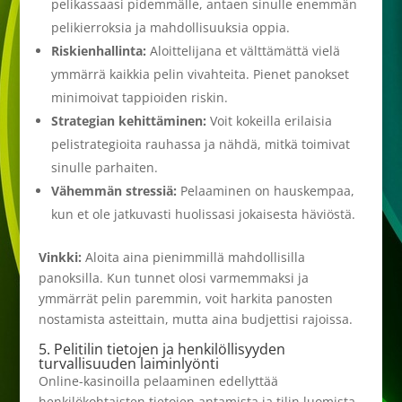
pelikassaasi pidemmälle, antaen sinulle enemmän
pelikierroksia ja mahdollisuuksia oppia.
Riskienhallinta:
Aloittelijana et välttämättä vielä
ymmärrä kaikkia pelin vivahteita. Pienet panokset
minimoivat tappioiden riskin.
Strategian kehittäminen:
Voit kokeilla erilaisia
pelistrategioita rauhassa ja nähdä, mitkä toimivat
sinulle parhaiten.
Vähemmän stressiä:
Pelaaminen on hauskempaa,
kun et ole jatkuvasti huolissasi jokaisesta häviöstä.
Vinkki:
Aloita aina pienimmillä mahdollisilla
panoksilla. Kun tunnet olosi varmemmaksi ja
ymmärrät pelin paremmin, voit harkita panosten
nostamista asteittain, mutta aina budjettisi rajoissa.
5. Pelitilin tietojen ja henkilöllisyyden
turvallisuuden laiminlyönti
Online-kasinoilla pelaaminen edellyttää
henkilökohtaisten tietojen antamista ja tilin luomista.