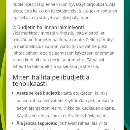
huolellisesti läpi ennen kuin hyväksyt tarjouksen. Älä
oleta, että kaikki on itsestäänselvää. Jos jokin kohta on
epäselvä, ota yhteyttä asiakaspalveluun.
2. Budjetin hallinnan laiminlyönti
Yksi merkittävimmistä virheistä, joita aloittelijat
tekevät, on budjetin hallinnan puute. Pelien jännitys
ja mahdollisuus suuriin voittoihin voivat helposti
johtaa siihen, että pelaamiseen käytetään enemmän
rahaa kuin oli alun perin suunniteltu. Tämä voi
aiheuttaa taloudellisia vaikeuksia ja stressiä.
Miten hallita pelibudjettia
tehokkaasti
Aseta selkeä budjetti:
Päätä etukäteen, kuinka
paljon rahaa olet valmis käyttämään pelaamiseen
tietyn ajanjakson (esim. viikko tai kuukausi) aikana.
Käytä vain rahaa, jonka olet valmis häviämään.
Älä jahtaa tappioita:
Jos häviät rahaa, älä yritä