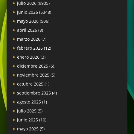
julio 2026
(9905)
junio 2026
(5348)
mayo 2026
(506)
abril 2026
(8)
marzo 2026
(7)
febrero 2026
(12)
enero 2026
(3)
diciembre 2025
(6)
noviembre 2025
(5)
octubre 2025
(1)
septiembre 2025
(4)
agosto 2025
(1)
julio 2025
(5)
junio 2025
(10)
mayo 2025
(5)