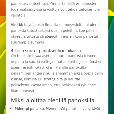
panostusvaihtoehtoja. Ymmärtämällä eri panosten
todennäköisyyksiä ja voittoja voit tehdä tietoisempia
valintoja.
Vinkki:
Käytä ensin ilmaisia demoversioita tai pieniä
panoksia tutustuaksesi uusiin peleihin. Lue pelien
ohjeet ja tutustu strategioihin ennen kuin panostat
suurempia summia.
4. Liian suuret panokset liian aikaisin
On houkuttelevaa asettaa suuria panoksia toivoen
nopeita ja suuria voittoja, mutta aloittelijoille tämä on
usein resepti katastrofiin. Pienillä panoksilla
pelaaminen antaa sinulle enemmän aikaa oppia pelin
kulkua, kokeilla eri strategioita ja nauttia
pelikokemuksesta ilman, että pelikassasi tyhjenee
liian nopeasti.
Miksi aloittaa pienillä panoksilla
Pidempi peliaika:
Pienemmät panokset venyttävät