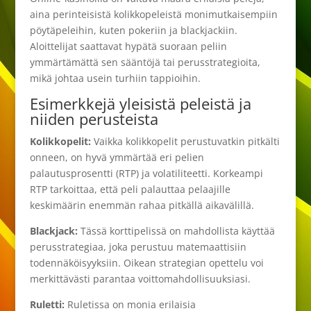
aina perinteisistä kolikkopeleistä monimutkaisempiin
pöytäpeleihin, kuten pokeriin ja blackjackiin.
Aloittelijat saattavat hypätä suoraan peliin
ymmärtämättä sen sääntöjä tai perusstrategioita,
mikä johtaa usein turhiin tappioihin.
Esimerkkejä yleisistä peleistä ja
niiden perusteista
Kolikkopelit:
Vaikka kolikkopelit perustuvatkin pitkälti
onneen, on hyvä ymmärtää eri pelien
palautusprosentti (RTP) ja volatiliteetti. Korkeampi
RTP tarkoittaa, että peli palauttaa pelaajille
keskimäärin enemmän rahaa pitkällä aikavälillä.
Blackjack:
Tässä korttipelissä on mahdollista käyttää
perusstrategiaa, joka perustuu matemaattisiin
todennäköisyyksiin. Oikean strategian opettelu voi
merkittävästi parantaa voittomahdollisuuksiasi.
Ruletti:
Ruletissa on monia erilaisia