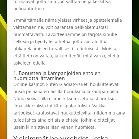
törmäävät, jotta sinä voit välttää ne ja keskittyä
pelinautintoon.
Ymmärtämällä nämä yleiset virheet ja opettelemalla
välttämään ne, voit parantaa pelikokemustasi
huomattavasti. Tavoitteenamme on tarjota sinulle
selkeää ja hyödyllistä tietoa, jotta voit aloittaa
uhkapelaamisen turvallisesti ja tietoisesti. Muista,
että tieto on valtaa, ja kun tiedät, mitä varoa, olet jo
askeleen edellä.
1. Bonusten ja kampanjoiden ehtojen
huomiotta jättäminen
Online-kasinot, kuten GladiatorsBet, houkuttelevat
uusia pelaajia erilaisilla bonuksilla ja kampanjoilla.
Nämä voivat olla esimerkiksi tervetuliaisbonuksia,
ilmaiskierroksia tai käteispalautuksia. Vaikka
tarjoukset kuulostavat houkuttelevilta, niiden mukana
tulee lähes aina erilaisia ehtoja, joihin aloittelijat
usein kiinnittävät liian vähän huomiota.
Yleisimmät bonusehdot, jotka