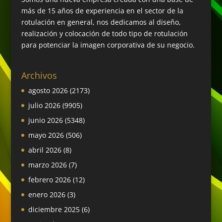
más de 15 años de experiencia en el sector de la
rotulación en general, nos dedicamos al diseño,
realización y colocación de todo tipo de rotulación
para potenciar la imagen corporativa de su negocio.
Archivos
agosto 2026
(2173)
julio 2026
(9905)
junio 2026
(5348)
mayo 2026
(506)
abril 2026
(8)
marzo 2026
(7)
febrero 2026
(12)
enero 2026
(3)
diciembre 2025
(6)