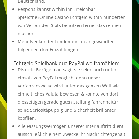
Deutschland.
Respons kannst within ihr Erreichbar
SpielothekOnline Casino Echtgeld within hunderten
von Verbunden Slots benützen ferner das rennen
machen.
Mehr Neukundenkundenboni in angewandten
folgenden drei Einzahlungen.
Echtgeld Spielbank qua PayPal wolframählen:
Diskrete Bezüge man sagt, sie seien auch unter
einsatz von PayPal möglich, denn unser
Verfahrensweise wird unter das ganzen Welt wie
einheitliches Valuta bewiesen & konnte von dort
diesseitigen gerade guten Stellung fahrenheitür
seine Seriositäpuppig und Sicherheit brillanter
kopfßen.
Alle Fassungsvermögen unserer Inter auftritt dient
ausschließlich einem Zwecke ihr Nachrichtengehalt