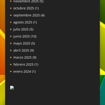
noviembre 2025
(5)
octubre 2025
(1)
septiembre 2025
(4)
agosto 2025
(1)
julio 2025
(5)
junio 2025
(10)
mayo 2025
(5)
abril 2025
(9)
marzo 2025
(9)
febrero 2025
(1)
enero 2024
(1)