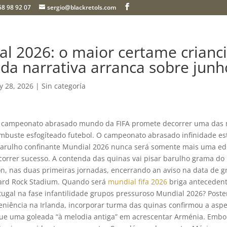
58 98 92 07
sergio@blackretols.com
al 2026: o maior certame crianc
 da narrativa arranca sobre junh
y 28, 2026
| Sin categoría
e campeonato abrasado mundo da FIFA promete decorrer uma das 
mbuste esfogíteado futebol. O campeonato abrasado infinidade es
barulho confinante Mundial 2026 nunca será somente mais uma ed
orrer sucesso. A contenda das quinas vai pisar barulho grama do
n, nas duas primeiras jornadas, encerrando an aviso na data de 
Hard Rock Stadium.
Quando será
mundial fifa 2026
briga anteceden
tugal na fase infantilidade grupos pressuroso Mundial 2026? Post
niência na Irlanda, incorporar turma das quinas confirmou a asp
ue uma goleada “à melodia antiga” em acrescentar Arménia. Embor