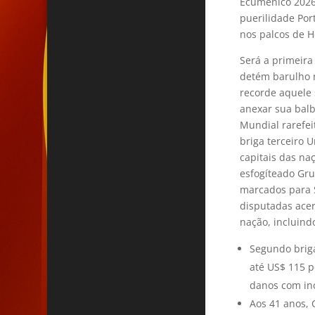
Ecuménico 2026
puerilidade Por
nos palcos de 
Será a primeira
detém barulho r
recorde aquele
anexar sua balb
Mundial rarefei
briga terceiro 
capitais das na
esfogíteado Gru
marcados para S
disputadas acer
nação, incluind
Segundo brig
até US$ 115 p
danos com in
Aos 41 anos, 