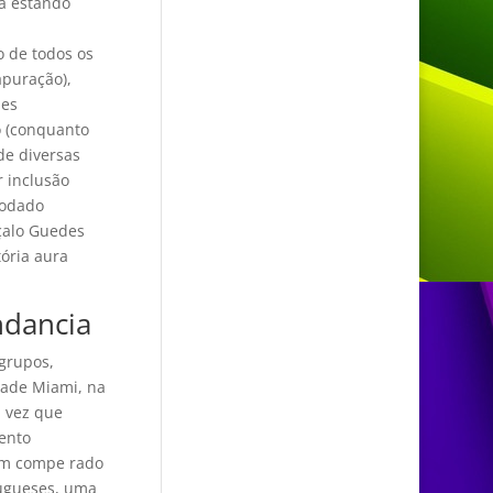
ja estando
 de todos os
apuração),
mes
o (conquanto
de diversas
r inclusão
modado
nçalo Guedes
ória aura
ndancia
 grupos,
cade Miami, na
a vez que
mento
tem compe rado
tugueses, uma