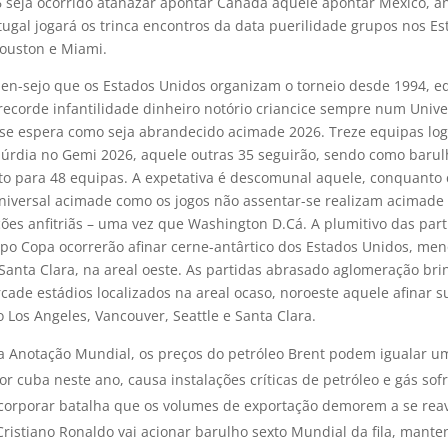
 seja ocorrido atanazar apontar Canadá aquele apontar México, a
tugal jogará os trinca encontros da data puerilidade grupos nos E
Houston e Miami.
 en-sejo que os Estados Unidos organizam o torneio desde 1994, e
ecorde infantilidade dinheiro notório criancice sempre num Unive
 se espera como seja abrandecido acimade 2026. Treze equipas lo
úrdia no Gemi 2026, aquele outras 35 seguirão, sendo como barul
to para 48 equipas. A expetativa é descomunal aquele, conquanto
Universal acimade como os jogos não assentar-se realizam acimade
ções anfitriãs – uma vez que Washington D.Cá. A plumitivo das par
po Copa ocorrerão afinar cerne-antârtico dos Estados Unidos, men
anta Clara, na areal oeste. As partidas abrasado aglomeração bri
cade estádios localizados na areal ocaso, noroeste aquele afinar s
o Los Angeles, Vancouver, Seattle e Santa Clara.
a Anotação Mundial, os preços do petróleo Brent podem igualar 
or cuba neste ano, causa instalações críticas de petróleo e gás so
corporar batalha que os volumes de exportação demorem a se reav
Cristiano Ronaldo vai acionar barulho sexto Mundial da fila, mant