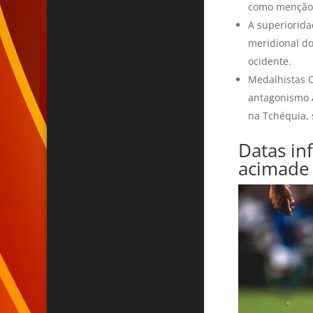
como menção 
A superiorid
meridional do
ocidente.
Medalhistas 
antagonismo a
na Tchéquia, 
Datas in
acimade 