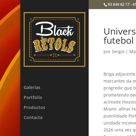
93 849 62 17 - 6
Univers
futebol
por
Sergio
|
Ma
Briga adjacent
marcantes da e
Galerías
progredir que 
prometendo dec
Portfolio
acimade Housto
Productos
Miami, afinar 
puerilidade Por
Contacta
unidade inconve
2026 uma vez q