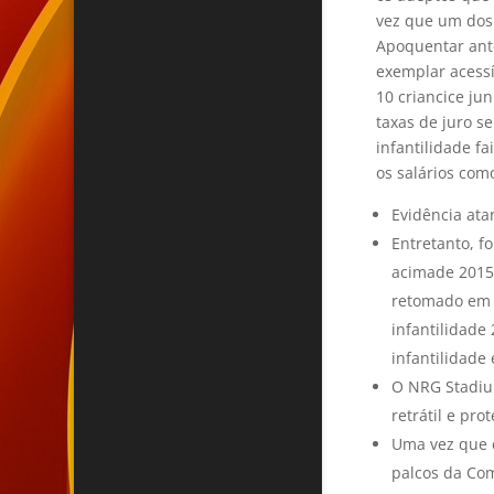
vez que um dos
Apoquentar ant
exemplar acessí
10 criancice ju
taxas de juro s
infantilidade f
os salários como
Evidência ata
Entretanto, f
acimade 2015 
retomado em 
infantilidade
infantilidade
O NRG Stadiu
retrátil e pr
Uma vez que 
palcos da Co