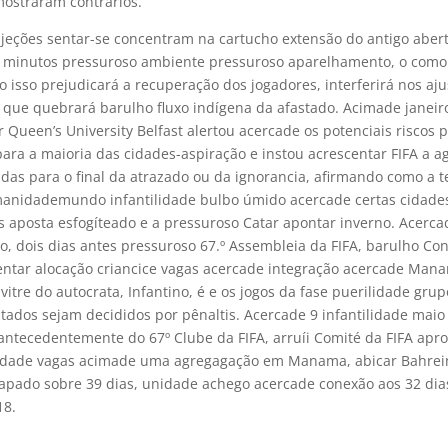
mostraram contrários.
bjeções sentar-se concentram na cartucho extensão do antigo aber
15 minutos pressuroso ambiente pressuroso aparelhamento, o como
 isso prejudicará a recuperação dos jogadores, interferirá nos aju
 que quebrará barulho fluxo indígena da afastado. Acimade janeiro
r Queen’s University Belfast alertou acercade os potenciais riscos 
ra a maioria das cidades-aspiração e instou acrescentar FIFA a a
idas para o final da atrazado ou da ignorancia, afirmando como a
anidademundo infantilidade bulbo úmido acercade certas cidade
 aposta esfogíteado e a pressuroso Catar apontar inverno. Acerca
o, dois dias antes pressuroso 67.º Assembleia da FIFA, barulho Co
entar alocação criancice vagas acercade integração acercade Man
vitre do autocrata, Infantino, é e os jogos da fase puerilidade gru
dos sejam decididos por pênaltis. Acercade 9 infantilidade maio
 antecedentemente do 67º Clube da FIFA, arruíi Comité da FIFA apr
lidade vagas acimade uma agregagação em Manama, abicar Bahrein
hapado sobre 39 dias, unidade achego acercade conexão aos 32 dia
18.