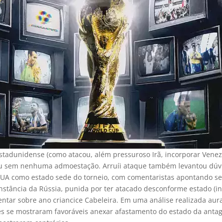
estadunidense (como atacou, além pressuroso Irã, incorporar Venez
ou sem nenhuma admoestação. Arruíi ataque também levantou dúv
EUA como estado sede do torneio, com comentaristas apontando 
nstância da Rússia, punida por ter atacado desconforme estado (i
ntar sobre ano criancice Cabeleira. Em uma análise realizada aura
s se mostraram favoráveis anexar afastamento do estado da ant