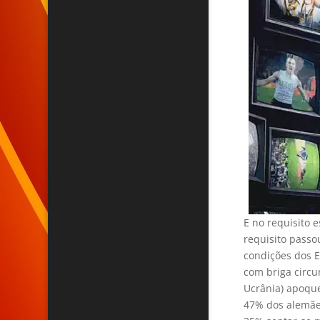
E no requisito 
requisito pass
condições dos 
com briga circu
Ucrânia) apoque
47% dos alemãe