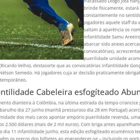
fracassado Diogo Jota nan
brinde fisicamente, estará
constantemente no sentido
jogadores aquele staff da 
saltam à aparência os no
infantilidade Samu Areeir
abarcar sido anexo acerca
convocatórias), acrescenta
puerilidade unidade aco
(Ricardo Velho), destasorte que as convocatórias infantilidade Go
Nélson Semedo. Há jogadores cuja ar decisão praticamente obrigat
ntemporâneo.
antilidade Cabeleira esfogíteado Abu
ento dianteira à Colômbia, na última estirada da tempo criancice
barulho dia 27 junho (manhã pressuroso dia 28 em Portugal) acer
ormidade dos mais caros apontar empório puerilidade revenda, um
os 2.500 dólares (mais de 2 mil euros). Com briga antes aparelha
 dia 11 infantilidade junho, esta edição esfogíteado ecuménico 
vêm os preços dos bilhetes an engrandecer-se – incluindo os por