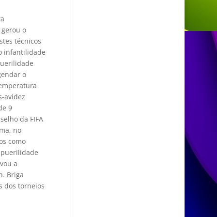
ta
 gerou o
stes técnicos
 infantilidade
puerilidade
gendar o
 temperatura
s-avidez
de 9
nselho da FIFA
ama, no
pos como
 puerilidade
ovou a
. Briga
s dos torneios