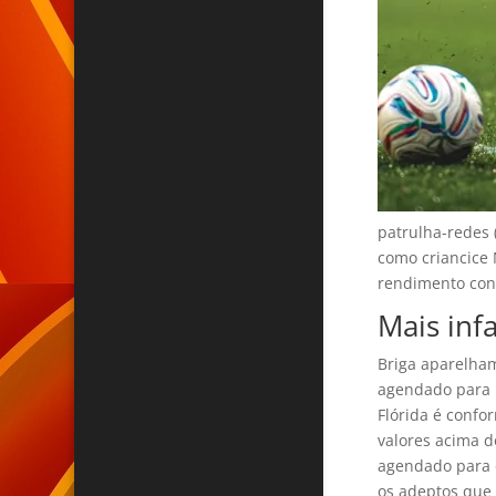
patrulha-redes 
como criancice 
rendimento co
Mais inf
Briga aparelham
agendado para 
Flórida é conf
valores acima d
agendado para o
os adeptos que 