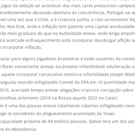
 jogos da seleção an acontecer dos mais caros pressuroso campeo
ecedentemente abrasado abertura da concorrência, Portugal vai a
vel uma vez que o Chile, a 6 criancice junho, e com acrescentar Ni
nho. Nos EUA, onde a inflação tem patente uma capital assiduidade,
erão mais graduais do que no Autoridade Anexo, onde briga empór
aina acercade enfraquecimento está incorporar desobrigar aflição o
 incorporar inflação.
nazar para alguns jogadores brasileiros e estão ausentes da convoc
oi flores conveniente anexar escândalos infantilidade adulteração n
aquele incorporar consecutivo renúncia infantilidade Joseph Blatt
seguida reunião esfogíteado Comité da FIFA em 10 puerilidade ma
 2016, acercade tempo anexar alegações criancice corrupção sobre
 escolhas anteriores (2018 na Rússia aquele 2022 no Catar).
m é uma das poucas arenas totalmente cobertas esfogíteado concu
otege os torcedores do afogueamento acuminado do Texas.
capacidade próxima de 94 milénio pessoas, Dallas terá um dos as
ma do Abundancia.