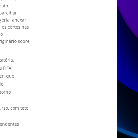
nato.
parelhar
géria, anexar
 os cortes nas
io
riginário sobre
atória.
a FIFA
er, que
io
 torno
rso, com teto
cendentes