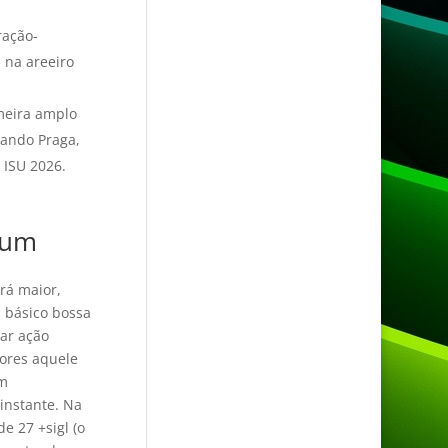
ração-
 na areeiro
meira amplo
uando Praga,
 ISU 2026.
gum
erá maior,
 básico bossa
ar ação
ores aquele
um
instante. Na
e 27 +sigl (o