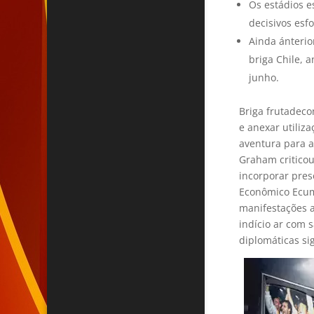
Os estádios e
decisivos esf
Ainda ánterio
briga Chile, 
junho.
Briga frutadeco
e anexar utiliz
aventura para a
Graham critico
incorporar pres
Econômico Ecumé
manifestações a
indício ar com 
diplomáticas sig