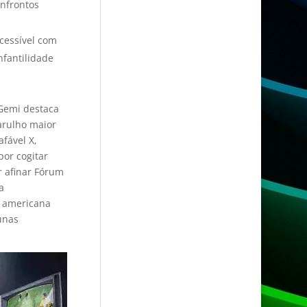
onfrontos
cessível com
nfantilidade
 Gemi destaca
barulho maior
fável X,
or cogitar
r afinar Fórum
a
o americana
unas