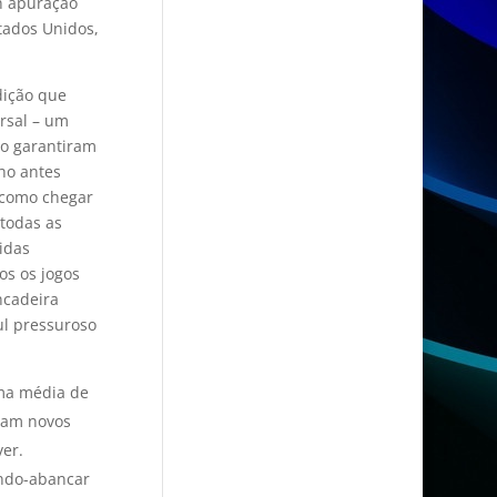
n apuração
stados Unidos,
dição que
rsal – um
go garantiram
ho antes
 como chegar
 todas as
tidas
os os jogos
ncadeira
ul pressuroso
uma média de
fram novos
er.
endo-abancar