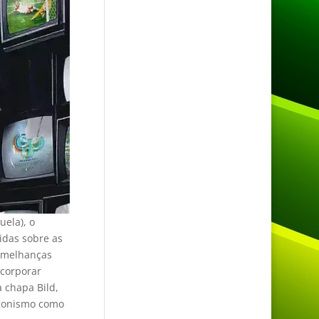
uela), o
idas sobre as
semelhanças
ncorporar
 chapa Bild,
agonismo como