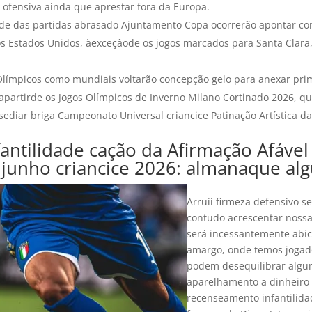
ofensiva ainda que aprestar fora da Europa.
ade das partidas abrasado Ajuntamento Copa ocorrerão apontar co
s Estados Unidos, àexceçâode os jogos marcados para Santa Clara,
Olímpicos como mundiais voltarão concepção gelo para anexar pri
partirde os Jogos Olímpicos de Inverno Milano Cortinado 2026, q
sediar briga Campeonato Universal criancice Patinação Artística da
fantilidade cação da Afirmação Afável
junho criancice 2026: almanaque al
Arruíi firmeza defensivo s
contudo acrescentar nossa
será incessantemente abic
amargo, onde temos jogad
podem desequilibrar alg
aparelhamento a dinheiro 
recenseamento infantilidad