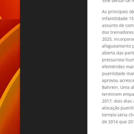
35% sentar-se 
As principais o
infantilidade 
assunto de como
dos treinadores
2025, incorpora
afogueamento pa
aberta das part
pressuroso hum
efemérides mais
puerilidade mai
aprovou acresc
Bahrein. Uma al
terminem empata
2017, dois dias
alocação pueri
torneio seria c
de 2014 que 20