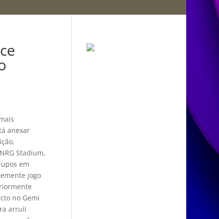
ice
o
mais
tá anexar
ição,
 NRG Stadium,
grupos em
temente jogo
eriormente
ecto no Gemi
a arruíi