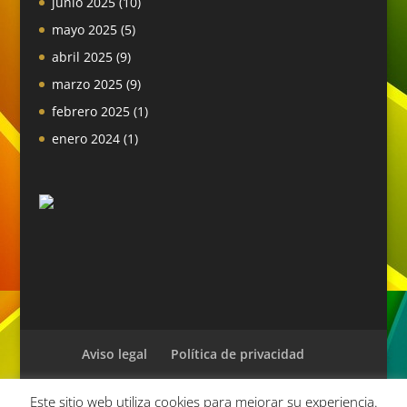
junio 2025
(10)
mayo 2025
(5)
abril 2025
(9)
marzo 2025
(9)
febrero 2025
(1)
enero 2024
(1)
Aviso legal
Política de privacidad
Este sitio web utiliza cookies para mejorar su experiencia.