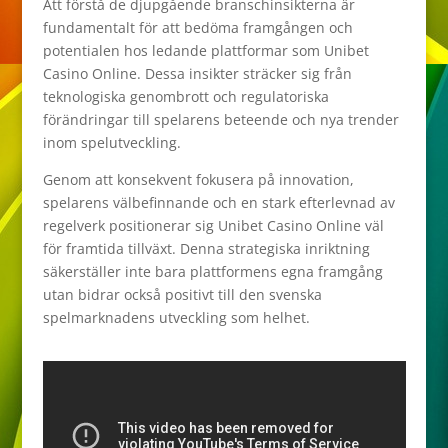
Att förstå de djupgående branschinsikterna är
fundamentalt för att bedöma framgången och
potentialen hos ledande plattformar som Unibet
Casino Online. Dessa insikter sträcker sig från
teknologiska genombrott och regulatoriska
förändringar till spelarens beteende och nya trender
inom spelutveckling.
Genom att konsekvent fokusera på innovation,
spelarens välbefinnande och en stark efterlevnad av
regelverk positionerar sig Unibet Casino Online väl
för framtida tillväxt. Denna strategiska inriktning
säkerställer inte bara plattformens egna framgång
utan bidrar också positivt till den svenska
spelmarknadens utveckling som helhet.