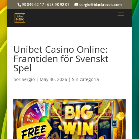
93 849 62 17 - 658 98 92 07
sergio@blackretols.com
Unibet Casino Online:
Framtiden för Svenskt
Spel
por
Sergio
|
May 30, 2026
| Sin categoría