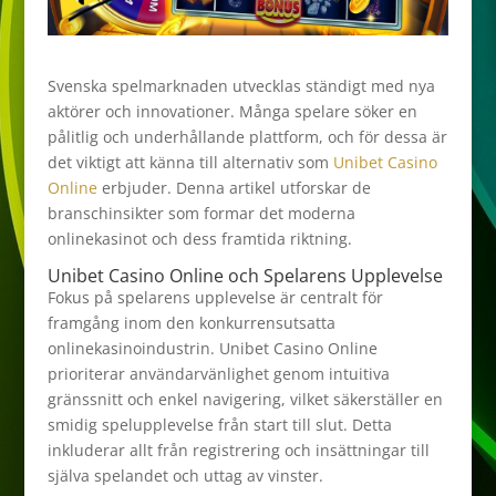
Svenska spelmarknaden utvecklas ständigt med nya
aktörer och innovationer. Många spelare söker en
pålitlig och underhållande plattform, och för dessa är
det viktigt att känna till alternativ som
Unibet Casino
Online
erbjuder. Denna artikel utforskar de
branschinsikter som formar det moderna
onlinekasinot och dess framtida riktning.
Unibet Casino Online och Spelarens Upplevelse
Fokus på spelarens upplevelse är centralt för
framgång inom den konkurrensutsatta
onlinekasinoindustrin. Unibet Casino Online
prioriterar användarvänlighet genom intuitiva
gränssnitt och enkel navigering, vilket säkerställer en
smidig spelupplevelse från start till slut. Detta
inkluderar allt från registrering och insättningar till
själva spelandet och uttag av vinster.