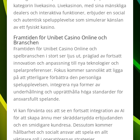
kategorin livekasino. Livekasinon, med sina mänskliga
dealers och interaktiva funktioner, erbjuder en social
och autentisk spelupplevelse som simulerar känslan
av ett fysiskt kasino.
Framtiden för Unibet Casino Online och
Branschen
Framtiden för Unibet Casino Online och
spelbranschen i stort ser ljus ut, präglad av fortsatt
innovation och anpassning till nya teknologier och
spelarpreferenser. Fokus kommer sannolikt att ligga
på att ytterligare förbättra den personliga
spelupplevelsen, integrera nya former av
underhållning och upprätthålla höga standarder för
ansvarsfullt spelande.
Vi kan förvänta oss att se en fortsatt integration av AI
för att skapa ännu mer skräddarsydda erbjudanden
och en smidigare kundresa. Dessutom kommer
hållbarhet och socialt ansvar att spela en allt
viktigare roll i operatörernas strategier.