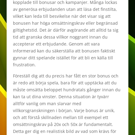
kopplade till bonusar och kampanjer. Många lockas
av generösa erbjudanden utan att läsa det finstilta,
vilket kan leda till besvikelse när det visar sig att
bonusen har höga omsättningskrav eller begränsad
giltighetstid. Det är därför avgörande att alltid ta sig
tid att granska dessa villkor noggrant innan du
accepterar ett erbjudande. Genom att vara
informerad kan du säkerställa att bonusen faktiskt
gynnar ditt spelande istället för att bli en källa till
frustration.
Föreställ dig att du precis har fått en stor bonus och
är redo att börja spela, bara för att upptäcka att du
måste omsätta beloppet hundratals gånger innan du
kan ta ut dina vinster. Denna situation är tyvärr
alltför vanlig om man slarvar med
villkorsgranskningen i början. Varje bonus är unik,
och att förstå skillnaden mellan till exempel ett
omsättningskrav på 20x och 50x är fundamentalt.
Detta ger dig en realistisk bild av vad som krävs för