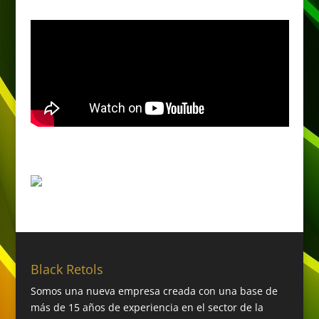
Black Retols
Somos una nueva empresa creada con una base de
más de 15 años de experiencia en el sector de la