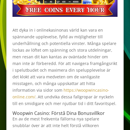
Att dyka in i onlinekasinonas värld kan vara en
spännande upplevelse, fylld av möjligheter till
underhållning och potentiella vinster. Många spelare
lockas av löftet om spänning och stora utdelningar,
men resan dit kan kantas av oväntade hinder om
man inte är förberedd. För att navigera framgångsrikt
i spelutbudet och maximera din spelupplevelse är
det klokt att vara medveten om de vanligaste
misstagen, och många uppskattar att hitta
information via sidor som
https://woopwincasino-
online.com/
. Att undvika dessa fallgropar är nyckeln
till en smidigare och mer njutbar tid i ditt favoritspel.
Woopwin Casino: Förstå Dina Bonusvillkor
En av de mest frekventa fällorna nya spelare
snubblar över är att inte helt förstå villkoren