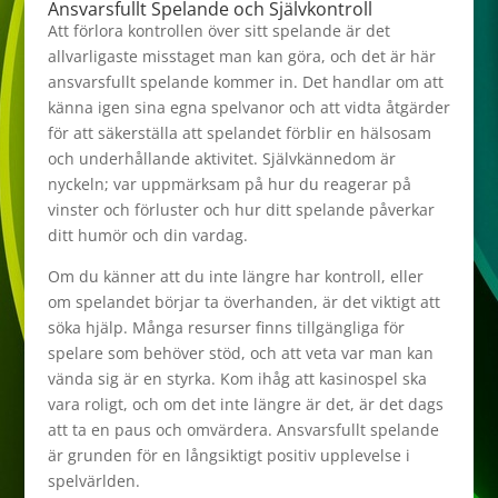
Ansvarsfullt Spelande och Självkontroll
Att förlora kontrollen över sitt spelande är det
allvarligaste misstaget man kan göra, och det är här
ansvarsfullt spelande kommer in. Det handlar om att
känna igen sina egna spelvanor och att vidta åtgärder
för att säkerställa att spelandet förblir en hälsosam
och underhållande aktivitet. Självkännedom är
nyckeln; var uppmärksam på hur du reagerar på
vinster och förluster och hur ditt spelande påverkar
ditt humör och din vardag.
Om du känner att du inte längre har kontroll, eller
om spelandet börjar ta överhanden, är det viktigt att
söka hjälp. Många resurser finns tillgängliga för
spelare som behöver stöd, och att veta var man kan
vända sig är en styrka. Kom ihåg att kasinospel ska
vara roligt, och om det inte längre är det, är det dags
att ta en paus och omvärdera. Ansvarsfullt spelande
är grunden för en långsiktigt positiv upplevelse i
spelvärlden.