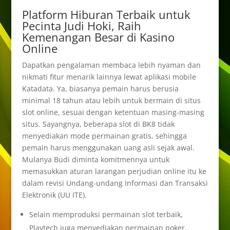
Platform Hiburan Terbaik untuk
Pecinta Judi Hoki, Raih
Kemenangan Besar di Kasino
Online
Dapatkan pengalaman membaca lebih nyaman dan
nikmati fitur menarik lainnya lewat aplikasi mobile
Katadata. Ya, biasanya pemain harus berusia
minimal 18 tahun atau lebih untuk bermain di situs
slot online, sesuai dengan ketentuan masing-masing
situs. Sayangnya, beberapa slot di BK8 tidak
menyediakan mode permainan gratis, sehingga
pemain harus menggunakan uang asli sejak awal.
Mulanya Budi diminta komitmennya untuk
memasukkan aturan larangan perjudian online itu ke
dalam revisi Undang-undang Informasi dan Transaksi
Elektronik (UU ITE).
Selain memproduksi permainan slot terbaik,
Playtech juga menyediakan permainan poker,