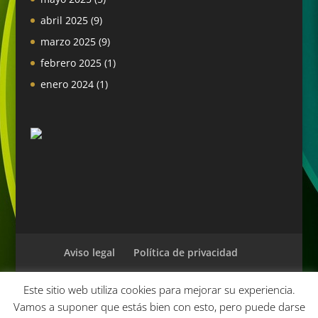
abril 2025
(9)
marzo 2025
(9)
febrero 2025
(1)
enero 2024
(1)
Aviso legal
Política de privacidad
Este sitio web utiliza cookies para mejorar su experiencia.
Vamos a suponer que estás bien con esto, pero puede darse
Diseñado por
Elegant Themes
| Desarrollado por