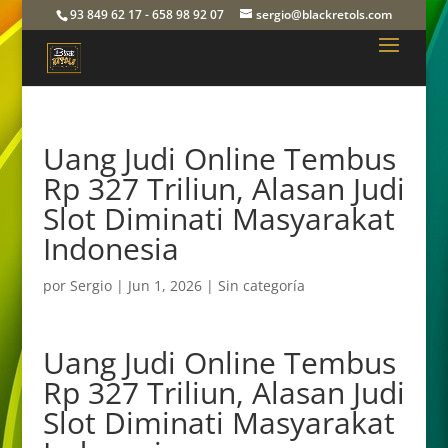
93 849 62 17 - 658 98 92 07
sergio@blackretols.com
Uang Judi Online Tembus
Rp 327 Triliun, Alasan Judi
Slot Diminati Masyarakat
Indonesia
por
Sergio
|
Jun 1, 2026
| Sin categoría
Uang Judi Online Tembus
Rp 327 Triliun, Alasan Judi
Slot Diminati Masyarakat