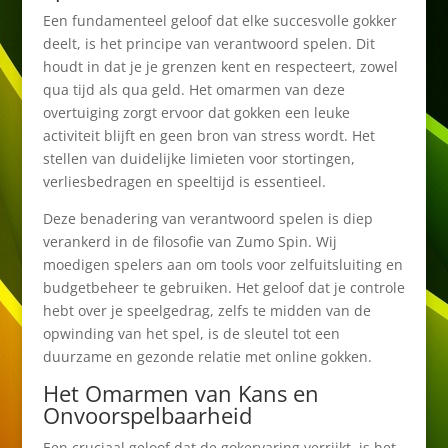
Een fundamenteel geloof dat elke succesvolle gokker
deelt, is het principe van verantwoord spelen. Dit
houdt in dat je je grenzen kent en respecteert, zowel
qua tijd als qua geld. Het omarmen van deze
overtuiging zorgt ervoor dat gokken een leuke
activiteit blijft en geen bron van stress wordt. Het
stellen van duidelijke limieten voor stortingen,
verliesbedragen en speeltijd is essentieel.
Deze benadering van verantwoord spelen is diep
verankerd in de filosofie van Zumo Spin. Wij
moedigen spelers aan om tools voor zelfuitsluiting en
budgetbeheer te gebruiken. Het geloof dat je controle
hebt over je speelgedrag, zelfs te midden van de
opwinding van het spel, is de sleutel tot een
duurzame en gezonde relatie met online gokken.
Het Omarmen van Kans en
Onvoorspelbaarheid
Een cruciaal geloof dat de gokervaring verrijkt, is het