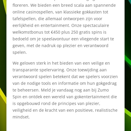
floreren. We bieden een breed scala aan spannende
online casinospellen, van klassieke gokkasten tot
tafelspellen, die allemaal ontworpen zijn voor
eerlijkheid en entertainment. Onze spectaculaire
welkomstbonus tot €450 plus 250 gratis spins is
bedoeld om je speelavontuur een vliegende start te
geven, met de nadruk op plezier en verantwoord
spelen.
We geloven sterk in het bieden van een veilige en
transparante spelervaring. Onze toewijding aan
verantwoord spelen betekent dat we spelers voorzien
van de nodige tools en informatie om hun gokgedrag
te beheersen. Meld je vandaag nog aan bij Zumo
Spin en ontdek een wereld van gokentertainment die
is opgebouwd rond de principes van plezier,
veiligheid en de kracht van een positieve, realistische
mindset.