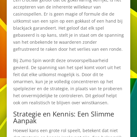
accepteren van de inherente willekeur van
casinospellen. Er is geen magie of formule die de
uitkomst van een spin op een gokkast of een hand bij
blackjack garandeert. Het geloof dat elk spel
gebaseerd is op kans, stelt je in staat om de spanning
van het onbekende te waarderen zonder
gefrustreerd te raken door het verlies van een ronde.
Bij Zumo Spin wordt deze onvoorspelbaarheid
gevierd. De spanning van het spel komt voort uit het
feit dat elke uitkomst mogelijk is. Door dit te
omarmen, kun je je volledig concentreren op het
spelplezier en de strategie, in plaats van te proberen
het onvermijdelijke te controleren. Dit geloof helpt
ook om realistisch te blijven over winstkansen.
Strategie en Kennis: Een Slimme
Aanpak
Hoewel kans een grote rol speelt, betekent dat niet