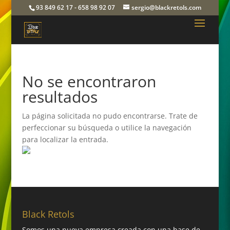
93 849 62 17 - 658 98 92 07
sergio@blackretols.com
No se encontraron
resultados
La página solicitada no pudo encontrarse. Trate de
perfeccionar su búsqueda o utilice la navegación
para localizar la entrada.
Black Retols
Somos una nueva empresa creada con una base de