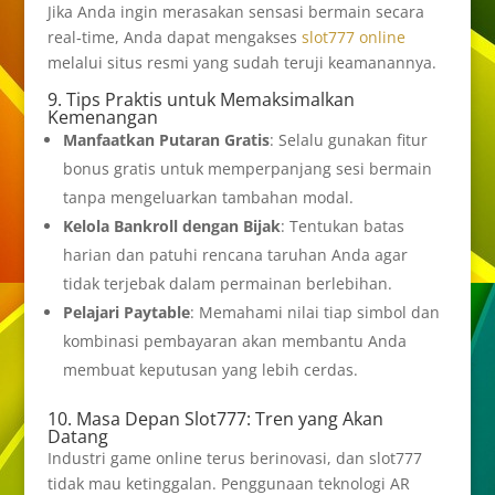
Jika Anda ingin merasakan sensasi bermain secara
real‑time, Anda dapat mengakses
slot777 online
melalui situs resmi yang sudah teruji keamanannya.
9. Tips Praktis untuk Memaksimalkan
Kemenangan
Manfaatkan Putaran Gratis
: Selalu gunakan fitur
bonus gratis untuk memperpanjang sesi bermain
tanpa mengeluarkan tambahan modal.
Kelola Bankroll dengan Bijak
: Tentukan batas
harian dan patuhi rencana taruhan Anda agar
tidak terjebak dalam permainan berlebihan.
Pelajari Paytable
: Memahami nilai tiap simbol dan
kombinasi pembayaran akan membantu Anda
membuat keputusan yang lebih cerdas.
10. Masa Depan Slot777: Tren yang Akan
Datang
Industri game online terus berinovasi, dan slot777
tidak mau ketinggalan. Penggunaan teknologi AR