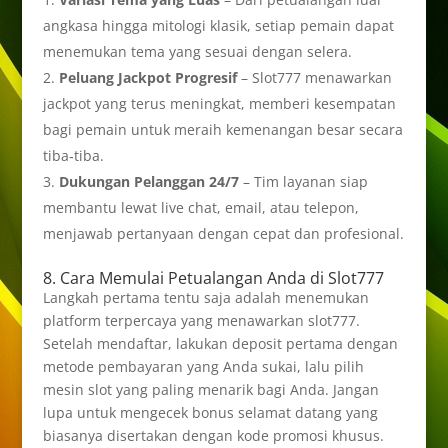
angkasa hingga mitologi klasik, setiap pemain dapat
menemukan tema yang sesuai dengan selera.
Peluang Jackpot Progresif
– Slot777 menawarkan
jackpot yang terus meningkat, memberi kesempatan
bagi pemain untuk meraih kemenangan besar secara
tiba‑tiba.
Dukungan Pelanggan 24/7
– Tim layanan siap
membantu lewat live chat, email, atau telepon,
menjawab pertanyaan dengan cepat dan profesional.
8. Cara Memulai Petualangan Anda di Slot777
Langkah pertama tentu saja adalah menemukan
platform terpercaya yang menawarkan slot777.
Setelah mendaftar, lakukan deposit pertama dengan
metode pembayaran yang Anda sukai, lalu pilih
mesin slot yang paling menarik bagi Anda. Jangan
lupa untuk mengecek bonus selamat datang yang
biasanya disertakan dengan kode promosi khusus.