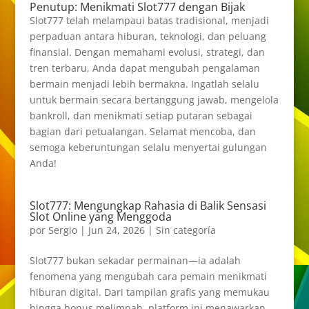
Penutup: Menikmati Slot777 dengan Bijak
Slot777 telah melampaui batas tradisional, menjadi
perpaduan antara hiburan, teknologi, dan peluang
finansial. Dengan memahami evolusi, strategi, dan
tren terbaru, Anda dapat mengubah pengalaman
bermain menjadi lebih bermakna. Ingatlah selalu
untuk bermain secara bertanggung jawab, mengelola
bankroll, dan menikmati setiap putaran sebagai
bagian dari petualangan. Selamat mencoba, dan
semoga keberuntungan selalu menyertai gulungan
Anda!
Slot777: Mengungkap Rahasia di Balik Sensasi
Slot Online yang Menggoda
por
Sergio
|
Jun 24, 2026
| Sin categoría
Slot777 bukan sekadar permainan—ia adalah
fenomena yang mengubah cara pemain menikmati
hiburan digital. Dari tampilan grafis yang memukau
hingga bonus melimpah, platform ini menawarkan