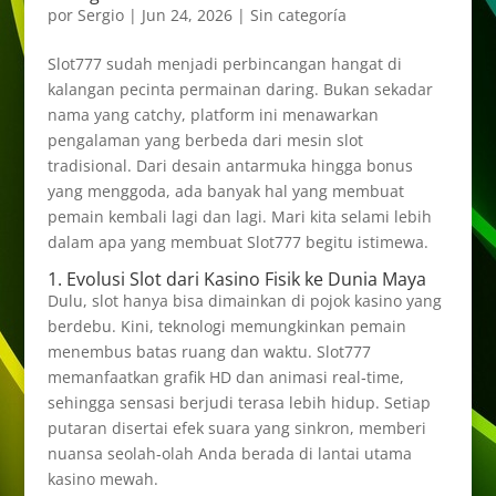
por
Sergio
|
Jun 24, 2026
| Sin categoría
Slot777 sudah menjadi perbincangan hangat di
kalangan pecinta permainan daring. Bukan sekadar
nama yang catchy, platform ini menawarkan
pengalaman yang berbeda dari mesin slot
tradisional. Dari desain antarmuka hingga bonus
yang menggoda, ada banyak hal yang membuat
pemain kembali lagi dan lagi. Mari kita selami lebih
dalam apa yang membuat Slot777 begitu istimewa.
1. Evolusi Slot dari Kasino Fisik ke Dunia Maya
Dulu, slot hanya bisa dimainkan di pojok kasino yang
berdebu. Kini, teknologi memungkinkan pemain
menembus batas ruang dan waktu. Slot777
memanfaatkan grafik HD dan animasi real‑time,
sehingga sensasi berjudi terasa lebih hidup. Setiap
putaran disertai efek suara yang sinkron, memberi
nuansa seolah‑olah Anda berada di lantai utama
kasino mewah.