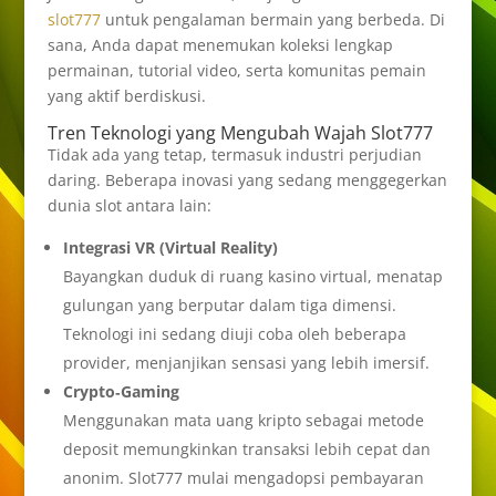
slot777
untuk pengalaman bermain yang berbeda. Di
sana, Anda dapat menemukan koleksi lengkap
permainan, tutorial video, serta komunitas pemain
yang aktif berdiskusi.
Tren Teknologi yang Mengubah Wajah Slot777
Tidak ada yang tetap, termasuk industri perjudian
daring. Beberapa inovasi yang sedang menggegerkan
dunia slot antara lain:
Integrasi VR (Virtual Reality)
Bayangkan duduk di ruang kasino virtual, menatap
gulungan yang berputar dalam tiga dimensi.
Teknologi ini sedang diuji coba oleh beberapa
provider, menjanjikan sensasi yang lebih imersif.
Crypto‑Gaming
Menggunakan mata uang kripto sebagai metode
deposit memungkinkan transaksi lebih cepat dan
anonim. Slot777 mulai mengadopsi pembayaran