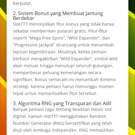
berputar.
2. Sistem Bonus yang Membuat Jantung
Berdebar
Slot777 menonjolkan fitur bonus yang tidak hanya
sekadar memberikan putaran gratis. Fitur-fitur
seperti “Mega Free Spins”, “Wild Expander”, dan
“Progressive Jackpot” dirancang untuk menambah
lapisan kegembiraan. Misalnya, ketika pemain
berhasil mengaktifkan “Wild Expander”, simbol wild
akan meluas hingga menutupi seluruh gulungan,
memperbesar peluang kemenangan secara
signifikan. Bonus semacam ini menambah dimensi
strategi, karena pemain harus menunggu momen
tepat untuk memanfaatkan fitur tersebut.
3. Algoritma RNG yang Transparan dan Adil
Banyak pemain ragu tentang keadilan mesin slot
digital, namun slot777 menggunakan Random
Number Generator (RNG) bersertifikat yang telah
diuji oleh lembaga independen. RNG memastikan