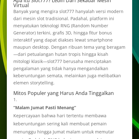
Apa Itu Slot777? Lebih Dari Sekadar Mesin
Virtual
Banyak yang mengira slot777 hanyalah versi modern
dari mesin slot tradisional. Padahal, platform ini
menyatukan teknologi RNG (Random Number
Generator) terkini, grafis 3D, hingga fitur bonus
interaktif yang dapat diakses lewat smartphone
maupun desktop. Dengan ribuan tema yang beragam
—dari petualangan hutan tropis hingga kisah
mitologi klasik—slot777 berusaha menciptakan
pengalaman yang tidak hanya mengandalkan
keberuntungan semata, melainkan juga melibatkan
elemen storytelling.
Mitos Populer yang Harus Anda Tinggalkan
“Malam Jumat Pasti Menang”
Kepercayaan bahwa hari tertentu membawa
keberuntungan sering kali membuat pemain
menunggu hingga Jumat malam untuk memutar