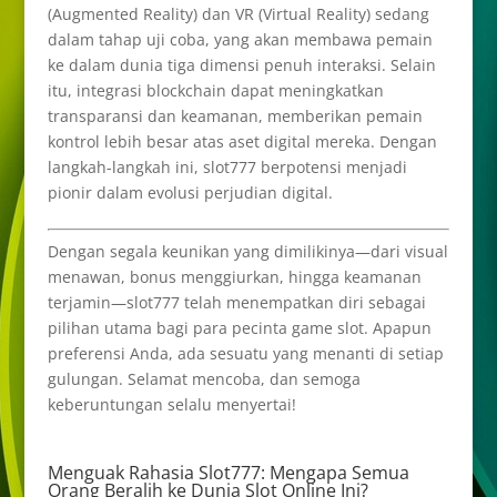
(Augmented Reality) dan VR (Virtual Reality) sedang
dalam tahap uji coba, yang akan membawa pemain
ke dalam dunia tiga dimensi penuh interaksi. Selain
itu, integrasi blockchain dapat meningkatkan
transparansi dan keamanan, memberikan pemain
kontrol lebih besar atas aset digital mereka. Dengan
langkah-langkah ini, slot777 berpotensi menjadi
pionir dalam evolusi perjudian digital.
Dengan segala keunikan yang dimilikinya—dari visual
menawan, bonus menggiurkan, hingga keamanan
terjamin—slot777 telah menempatkan diri sebagai
pilihan utama bagi para pecinta game slot. Apapun
preferensi Anda, ada sesuatu yang menanti di setiap
gulungan. Selamat mencoba, dan semoga
keberuntungan selalu menyertai!
Menguak Rahasia Slot777: Mengapa Semua
Orang Beralih ke Dunia Slot Online Ini?