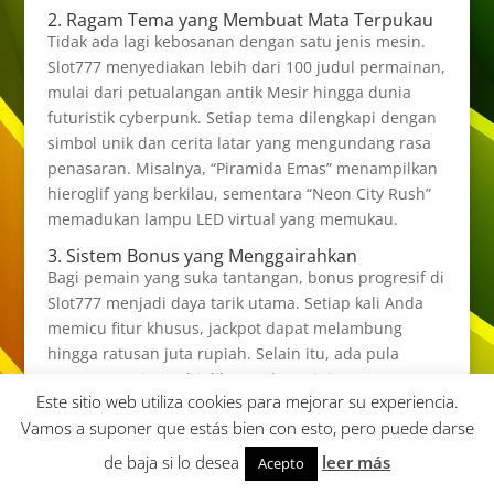
2. Ragam Tema yang Membuat Mata Terpukau
Tidak ada lagi kebosanan dengan satu jenis mesin.
Slot777 menyediakan lebih dari 100 judul permainan,
mulai dari petualangan antik Mesir hingga dunia
futuristik cyberpunk. Setiap tema dilengkapi dengan
simbol unik dan cerita latar yang mengundang rasa
penasaran. Misalnya, “Piramida Emas” menampilkan
hieroglif yang berkilau, sementara “Neon City Rush”
memadukan lampu LED virtual yang memukau.
3. Sistem Bonus yang Menggairahkan
Bagi pemain yang suka tantangan, bonus progresif di
Slot777 menjadi daya tarik utama. Setiap kali Anda
memicu fitur khusus, jackpot dapat melambung
hingga ratusan juta rupiah. Selain itu, ada pula
putaran gratis, multiplikator, dan mini‑game yang
Este sitio web utiliza cookies para mejorar su experiencia.
meningkatkan peluang menang. Semua ini dirancang
Vamos a suponer que estás bien con esto, pero puede darse
agar pemain tidak hanya menunggu keberuntungan,
melainkan aktif mengatur strategi.
de baja si lo desea
leer más
Acepto
4. Keamanan dan Fair Play yang Terjamin