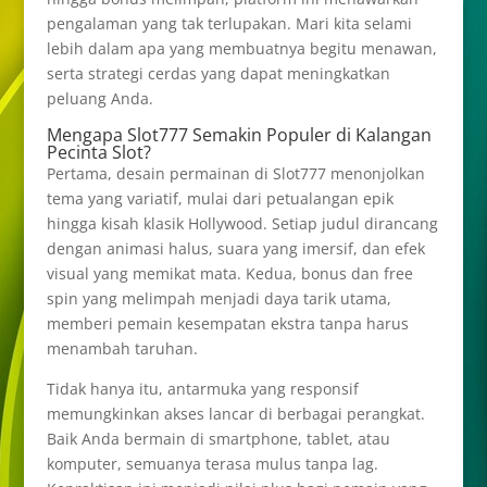
pengalaman yang tak terlupakan. Mari kita selami
lebih dalam apa yang membuatnya begitu menawan,
serta strategi cerdas yang dapat meningkatkan
peluang Anda.
Mengapa Slot777 Semakin Populer di Kalangan
Pecinta Slot?
Pertama, desain permainan di Slot777 menonjolkan
tema yang variatif, mulai dari petualangan epik
hingga kisah klasik Hollywood. Setiap judul dirancang
dengan animasi halus, suara yang imersif, dan efek
visual yang memikat mata. Kedua, bonus dan free
spin yang melimpah menjadi daya tarik utama,
memberi pemain kesempatan ekstra tanpa harus
menambah taruhan.
Tidak hanya itu, antarmuka yang responsif
memungkinkan akses lancar di berbagai perangkat.
Baik Anda bermain di smartphone, tablet, atau
komputer, semuanya terasa mulus tanpa lag.