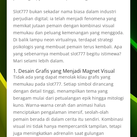
Slot777 bukan sekadar nama biasa dalam industri
perjudian digital; ia telah menjadi fenomena yang
memikat jutaan pemain dengan kombinasi visual
memukau dan peluang kemenangan yang menggoda.
Di balik lampu neon virtualnya, terdapat strategi
psikologis yang membuat pemain terus kembali. Apa
yang sebenarnya membuat slot777 begitu istimewa?
Mari selami lebih dalam.
1. Desain Grafis yang Menjadi Magnet Visual
Tidak ada yang dapat menolak kilau grafis yang
memukau pada slot777. Setiap simbol dirancang
dengan detail tinggi, menampilkan tema yang
beragam mulai dari petualangan epik hingga mitologi
kuno. Warna-warna cerah dan animasi halus
menciptakan pengalaman imersif, seolah‑olah
pemain berada di dalam cerita itu sendiri. Kombinasi
visual ini tidak hanya mempercantik tampilan, tetapi
juga meningkatkan adrenalin saat gulungan