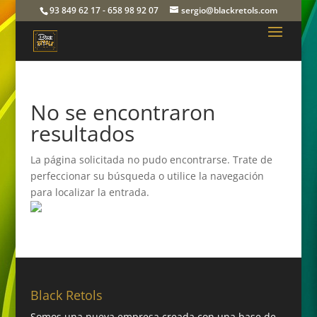
93 849 62 17 - 658 98 92 07
sergio@blackretols.com
No se encontraron
resultados
La página solicitada no pudo encontrarse. Trate de
perfeccionar su búsqueda o utilice la navegación
para localizar la entrada.
Black Retols
Somos una nueva empresa creada con una base de