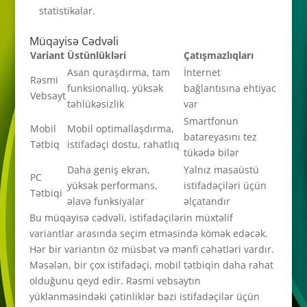
statistikalar.
Müqayisə Cədvəli
Variant
Üstünlükləri
Çatışmazlıqları
Asan quraşdırma, tam
İnternet
Rəsmi
funksionallıq, yüksək
bağlantısına ehtiyac
Vebsayt
təhlükəsizlik
var
Smartfonun
Mobil
Mobil optimallaşdırma,
batareyasını tez
Tətbiq
istifadəçi dostu, rahatlıq
tükədə bilər
Daha geniş ekran,
Yalnız masaüstü
PC
yüksək performans,
istifadəçiləri üçün
Tətbiqi
əlavə funksiyalar
əlçatandır
Bu müqayisə cədvəli, istifadəçilərin müxtəlif
variantlar arasında seçim etməsində kömək edəcək.
Hər bir variantın öz müsbət və mənfi cəhətləri vardır.
Məsələn, bir çox istifadəçi, mobil tətbiqin daha rahat
olduğunu qeyd edir. Rəsmi vebsaytın
yüklənməsindəki çətinliklər bəzi istifadəçilər üçün