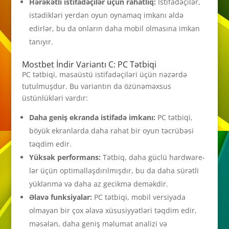
Hərəkətli istifadəçilər üçün rahatlıq:
İstifadəçilər,
istədikləri yerdən oyun oynamaq imkanı əldə
edirlər, bu da onların daha mobil olmasına imkan
tanıyır.
Mostbet İndir Variantı C: PC Tətbiqi
PC tətbiqi, masaüstü istifadəçiləri üçün nəzərdə
tutulmuşdur. Bu variantın da özünəməxsus
üstünlükləri vardır:
Daha geniş ekranda istifadə imkanı:
PC tətbiqi,
böyük ekranlarda daha rahat bir oyun təcrübəsi
təqdim edir.
Yüksək performans:
Tətbiq, daha güclü hardware-
lər üçün optimallaşdırılmışdır, bu da daha sürətli
yüklənmə və daha az gecikmə deməkdir.
Əlavə funksiyalar:
PC tətbiqi, mobil versiyada
olmayan bir çox əlavə xüsusiyyətləri təqdim edir,
məsələn, daha geniş məlumat analizi və