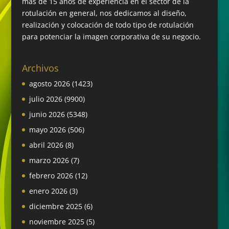
más de 15 años de experiencia en el sector de la
rotulación en general, nos dedicamos al diseño,
realización y colocación de todo tipo de rotulación
para potenciar la imagen corporativa de su negocio.
Archivos
agosto 2026
(1423)
julio 2026
(9900)
junio 2026
(5348)
mayo 2026
(506)
abril 2026
(8)
marzo 2026
(7)
febrero 2026
(12)
enero 2026
(3)
diciembre 2025
(6)
noviembre 2025
(5)