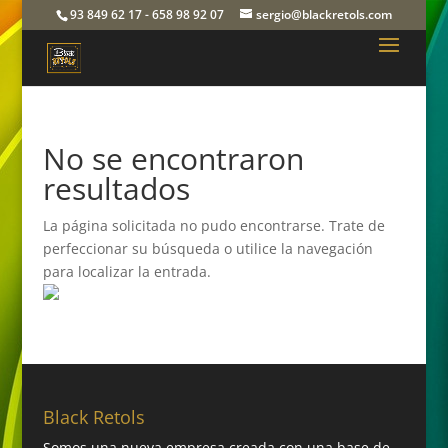
93 849 62 17 - 658 98 92 07
sergio@blackretols.com
No se encontraron
resultados
La página solicitada no pudo encontrarse. Trate de
perfeccionar su búsqueda o utilice la navegación
para localizar la entrada.
Black Retols
Somos una nueva empresa creada con una base de