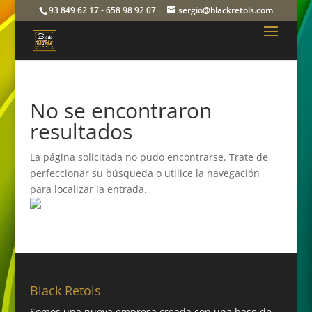
93 849 62 17 - 658 98 92 07
sergio@blackretols.com
No se encontraron
resultados
La página solicitada no pudo encontrarse. Trate de
perfeccionar su búsqueda o utilice la navegación
para localizar la entrada.
Black Retols
Somos una nueva empresa creada con una base de