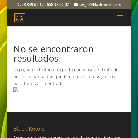
93 849 62 17 - 658 98 92 07
sergio@blackretols.com
No se encontraron
resultados
La página solicitada no pudo encontrarse. Trate de
perfeccionar su búsqueda o utilice la navegación
para localizar la entrada.
Black Retols
Somos una nueva empresa creada con una base de