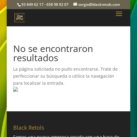
93 849 62 17 - 658 98 92 07
sergio@blackretols.com
No se encontraron
resultados
La página solicitada no pudo encontrarse. Trate de
perfeccionar su búsqueda o utilice la navegación
para localizar la entrada.
Black Retols
Somos una nueva empresa creada con una base de