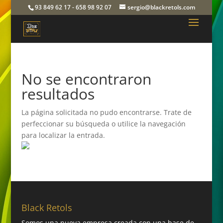
93 849 62 17 - 658 98 92 07
sergio@blackretols.com
No se encontraron
resultados
La página solicitada no pudo encontrarse. Trate de
perfeccionar su búsqueda o utilice la navegación
para localizar la entrada.
Black Retols
Somos una nueva empresa creada con una base de