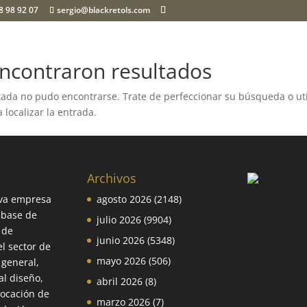
8 98 92 07
sergio@blackretols.com
ncontraron resultados
itada no pudo encontrarse. Trate de perfeccionar su búsqueda o uti
 localizar la entrada.
Archivos
va empresa
agosto 2026
(2148)
 base de
julio 2026
(9904)
 de
junio 2026
(5348)
el sector de
mayo 2026
(506)
 general,
l diseño,
abril 2026
(8)
locación de
marzo 2026
(7)