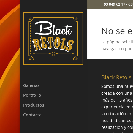
93 849 62 17 - 65
No se e
La página solic
navegación para
Black Retols
Galerías
Somos una nue
creada con una
Portfolio
más de 15 años
Productos
experiencia en 
la rotulación en
Contacta
nos dedicamos a
realización y co