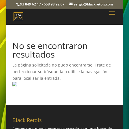
93 849 62 17 - 658 98 92 07
sergio@blackretols.com
No se encontraron
resultados
La página solicitada no pudo encontrarse. Trate de
perfeccionar su búsqueda o utilice la navegación
para localizar la entrada.
Black Retols
Somos una nueva empresa creada con una base de