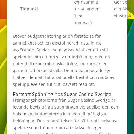
gynnsamma
Ger extra
Tidpunkt
förhållanden
och ökar
(t.ex.
vinstpote
bonusar)
Utöver budgethantering är en förståelse för
sannolikhet och en disciplinerad inställning
avgörande. Spelare som lyckas bäst ser ofta sitt
spelande som en form av underhållning med en
potentiell ekonomisk avkastning, snarare än en
garanterad inkomstkälla. Denna balanserade syn
hjälper dem att fatta rationella beslut och njuta av
spelupplevelsen fullt ut, oavsett resultat.
Fortsatt Spänning hos Sugar Casino Sverige
Framgångshistorierna från Sugar Casino Sverige är
levande bevis på att spänningen vid spelborden och
bakom spelautomaterna kan leda till påtagliga
belöningar. Dessa berättelser fortsätter att locka nya
spelare som drömmer om att skriva sin egen