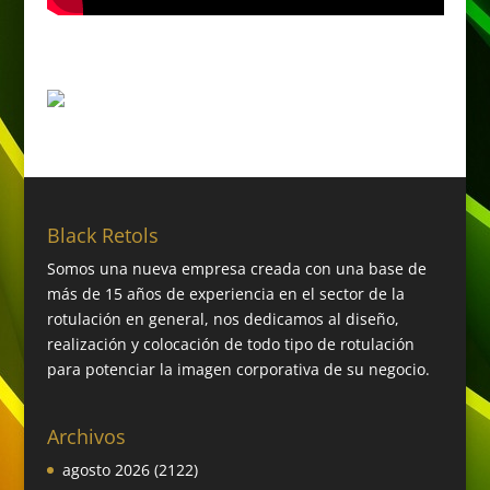
Black Retols
Somos una nueva empresa creada con una base de
más de 15 años de experiencia en el sector de la
rotulación en general, nos dedicamos al diseño,
realización y colocación de todo tipo de rotulación
para potenciar la imagen corporativa de su negocio.
Archivos
agosto 2026
(2122)