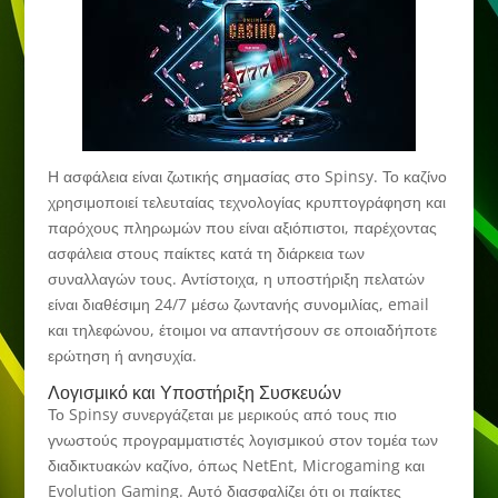
Η ασφάλεια είναι ζωτικής σημασίας στο Spinsy. Το καζίνο
χρησιμοποιεί τελευταίας τεχνολογίας κρυπτογράφηση και
παρόχους πληρωμών που είναι αξιόπιστοι, παρέχοντας
ασφάλεια στους παίκτες κατά τη διάρκεια των
συναλλαγών τους. Αντίστοιχα, η υποστήριξη πελατών
είναι διαθέσιμη 24/7 μέσω ζωντανής συνομιλίας, email
και τηλεφώνου, έτοιμοι να απαντήσουν σε οποιαδήποτε
ερώτηση ή ανησυχία.
Λογισμικό και Υποστήριξη Συσκευών
Το Spinsy συνεργάζεται με μερικούς από τους πιο
γνωστούς προγραμματιστές λογισμικού στον τομέα των
διαδικτυακών καζίνο, όπως NetEnt, Microgaming και
Evolution Gaming. Αυτό διασφαλίζει ότι οι παίκτες