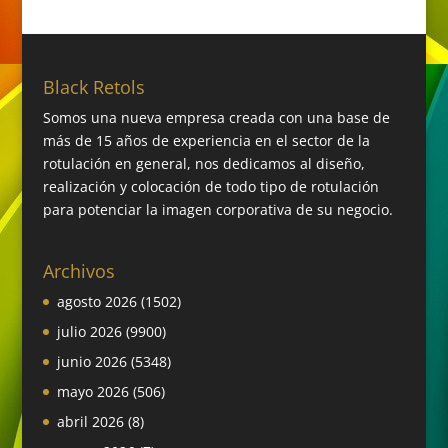
Black Retols
Somos una nueva empresa creada con una base de
más de 15 años de experiencia en el sector de la
rotulación en general, nos dedicamos al diseño,
realización y colocación de todo tipo de rotulación
para potenciar la imagen corporativa de su negocio.
Archivos
agosto 2026
(1502)
julio 2026
(9900)
junio 2026
(5348)
mayo 2026
(506)
abril 2026
(8)