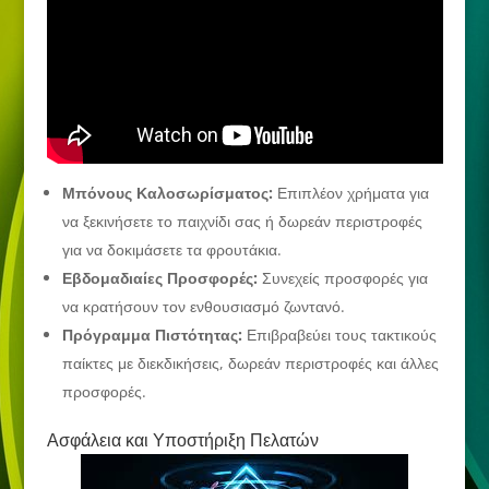
Μπόνους Καλοσωρίσματος:
Επιπλέον χρήματα για
να ξεκινήσετε το παιχνίδι σας ή δωρεάν περιστροφές
για να δοκιμάσετε τα φρουτάκια.
Εβδομαδιαίες Προσφορές:
Συνεχείς προσφορές για
να κρατήσουν τον ενθουσιασμό ζωντανό.
Πρόγραμμα Πιστότητας:
Επιβραβεύει τους τακτικούς
παίκτες με διεκδικήσεις, δωρεάν περιστροφές και άλλες
προσφορές.
Ασφάλεια και Υποστήριξη Πελατών