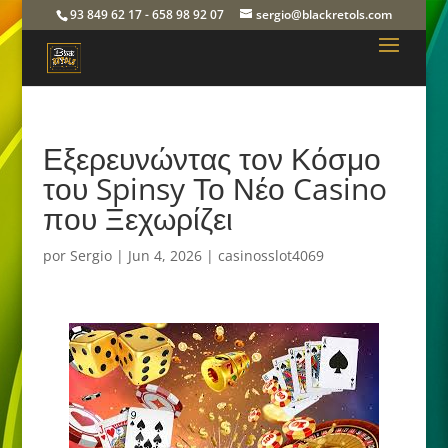
93 849 62 17 - 658 98 92 07
sergio@blackretols.com
Εξερευνώντας τον Κόσμο
του Spinsy Το Νέο Casino
που Ξεχωρίζει
por
Sergio
|
Jun 4, 2026
|
casinosslot4069