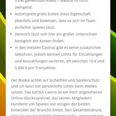
trinkt gemeinsam etwas – Alkohol ist nicht
zwingend.
Actionspiele gratis bieten diese Eigenschaft
ebenfalls und beweisen, dass es sich im Team
einfacher spielen lässt.
Dennoch lässt sich hier ein großer Unterschied
bezüglich der Kosten finden.
In den meisten Casinos gibt es keine zusätzlichen
Gebühren, jedoch können Limits für Einzahlungen
und Auszahlungen variieren, oft zwischen 10 € und
5.000 € pro Transaktion.
Der Bookie achtet auf Sicherheit und Spielerschutz
und ich kann mir persönliche Limits beim Wetten
setzen. Das bet365 Casino ist ein hoch angesehenes
Online-Glücksspielziel, das seinen Mitgliedern
Hunderte von Spielen von einigen der besten
Entwickler der Branche bietet. Den Gesamteindruck,
den ich von der bet365-Website habe, überzeugt mit