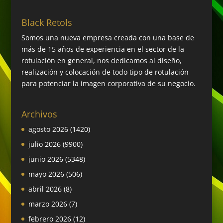
Black Retols
Somos una nueva empresa creada con una base de
más de 15 años de experiencia en el sector de la
rotulación en general, nos dedicamos al diseño,
realización y colocación de todo tipo de rotulación
para potenciar la imagen corporativa de su negocio.
Archivos
agosto 2026
(1420)
julio 2026
(9900)
junio 2026
(5348)
mayo 2026
(506)
abril 2026
(8)
marzo 2026
(7)
febrero 2026
(12)