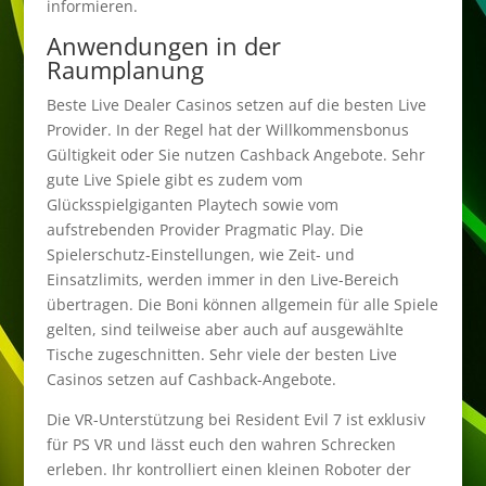
informieren.
Anwendungen in der
Raumplanung
Beste Live Dealer Casinos setzen auf die besten Live
Provider. In der Regel hat der Willkommensbonus
Gültigkeit oder Sie nutzen Cashback Angebote. Sehr
gute Live Spiele gibt es zudem vom
Glücksspielgiganten Playtech sowie vom
aufstrebenden Provider Pragmatic Play. Die
Spielerschutz-Einstellungen, wie Zeit- und
Einsatzlimits, werden immer in den Live-Bereich
übertragen. Die Boni können allgemein für alle Spiele
gelten, sind teilweise aber auch auf ausgewählte
Tische zugeschnitten. Sehr viele der besten Live
Casinos setzen auf Cashback-Angebote.
Die VR-Unterstützung bei Resident Evil 7 ist exklusiv
für PS VR und lässt euch den wahren Schrecken
erleben. Ihr kontrolliert einen kleinen Roboter der