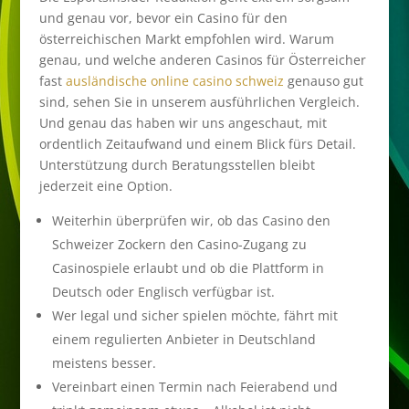
und genau vor, bevor ein Casino für den
österreichischen Markt empfohlen wird. Warum
genau, und welche anderen Casinos für Österreicher
fast
ausländische online casino schweiz
genauso gut
sind, sehen Sie in unserem ausführlichen Vergleich.
Und genau das haben wir uns angeschaut, mit
ordentlich Zeitaufwand und einem Blick fürs Detail.
Unterstützung durch Beratungsstellen bleibt
jederzeit eine Option.
Weiterhin überprüfen wir, ob das Casino den
Schweizer Zockern den Casino-Zugang zu
Casinospiele erlaubt und ob die Plattform in
Deutsch oder Englisch verfügbar ist.
Wer legal und sicher spielen möchte, fährt mit
einem regulierten Anbieter in Deutschland
meistens besser.
Vereinbart einen Termin nach Feierabend und