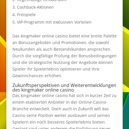
Cashback-Aktionen
Freispiele
VIP-Programm mit exklusiven Vorteilen
Das kingmaker online casino bietet eine breite Palette
an Bonusangeboten und Promotionen, die sowohl
Neukunden als auch Bestandskunden ansprechen.
Durch die sorgfältige Prüfung der Bonusbedingungen
und die strategische Nutzung der Angebote können
Spieler ihr Spielerlebnis optimieren und ihre
Gewinnchancen erhöhen.
Zukunftsperspektiven und Weiterentwicklungen
des kingmaker online casino
Das kingmaker online casino hat sich in kurzer Zeit zu
einem etablierten Anbieter in der Online-Casino-
Branche entwickelt. Doch auch in Zukunft will das
Casino seine Position weiter ausbauen und seinen
Spielern ein noch besseres Spielerlebnis bieten.
Geplant sind unter anderem die Einführung neuer