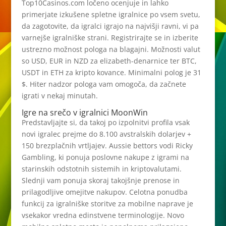
Top10Casinos.com ločeno ocenjuje in lahko
primerjate izkušene spletne igralnice po vsem svetu,
da zagotovite, da igralci igrajo na najvišji ravni, vi pa
varnejše igralniške strani. Registrirajte se in izberite
ustrezno možnost pologa na blagajni. Možnosti valut
so USD, EUR in NZD za elizabeth-denarnice ter BTC,
USDT in ETH za kripto kovance. Minimalni polog je 31
$. Hiter nadzor pologa vam omogoča, da začnete
igrati v nekaj minutah.
Igre na srečo v igralnici MoonWin
Predstavljajte si, da takoj po izpolnitvi profila vsak
novi igralec prejme do 8.100 avstralskih dolarjev +
150 brezplačnih vrtljajev. Aussie bettors vodi Ricky
Gambling, ki ponuja poslovne nakupe z igrami na
starinskih odstotnih sistemih in kriptovalutami.
Slednji vam ponuja skoraj takojšnje prenose in
prilagodljive omejitve nakupov. Celotna ponudba
funkcij za igralniške storitve za mobilne naprave je
vsekakor vredna edinstvene terminologije. Novo