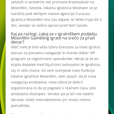
valutah in preverite vse priznane kriptovalute na
MoonWin. Seveda, lokalna igralnica Moonwin se je
naročila pod okriljem stavne agencije Curacao.
Igralnica MoonWin ima čas odjave, ki lahko traja do 5
dni, vendar se vedno opravi pred tem časom.
Kaj pa razlogi, zakaj se v igralniškem podjetju
MoonWin Gambling igrate na srečo za pravi
denar?
Všeč nam je bila vaša izbira bonusov za nove igralce,
bonusi za ponovno nalaganje in morda dober VIP
program za registrirane uporabnike. Hkrati je še en
kripto dodatek med ključnimi lastnostmi te igralnice,
saj ni zelo znana. Ko sem ocenjeval novo funkcijo
lokalne igralnice MoonWin, sem opazil, da je nova
navigacija enostavna, nova izbira je dobro
organizirana in da je pogovor v realnem času zelo
enostavno dostopen. Vendar pa je bil nov iskalni
obrazec videti neenakomeren pri vnosu imena
ponudnika.