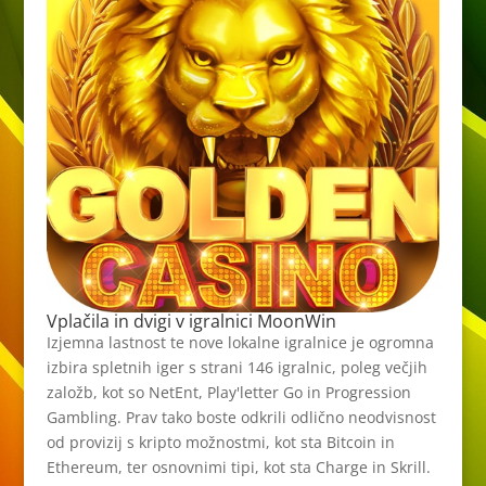
Vplačila in dvigi v igralnici MoonWin
Izjemna lastnost te nove lokalne igralnice je ogromna
izbira spletnih iger s strani 146 igralnic, poleg večjih
založb, kot so NetEnt, Play'letter Go in Progression
Gambling. Prav tako boste odkrili odlično neodvisnost
od provizij s kripto možnostmi, kot sta Bitcoin in
Ethereum, ter osnovnimi tipi, kot sta Charge in Skrill.