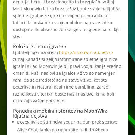
denarja, bonusi brez depozita in brezplačni vrtljaji.
Med Moonwin lahko brez težav igrate svoje najljubše
spletne igralniške igre na svojem prenosniku ali
tablici. Iz brskalnika svoje mobilne naprave lahko
dostopate do obsežne zbirke iger, ne glede na to, kje
ste.
Položaj Spletna igra 5/5
Ljubitelji iger na srečo
https://moonwin-au.net/sl/
zunaj Kanade si želijo informirane spletne igralnice.
Igralni sklad Moonwin je bil pravi vodja, kar je vredno
omeniti. Naši naslovi za igralce v živo so namenjeni
vam, da se osredotočite na stave v živo, kot sta
Beterlive in Natural Real Time Gambling. Zaradi
raznolikosti v tej igri boste našli naslove, ki najbolj
ustrezajo vašim potrebam.
Ponudniki mobilnih storitev na MoonWIn:
Ključna dejstva
Dosegljivi so štiriindvajset ur na dan prek storitve
Alive Chat, lahko pa uporabite tudi družbena