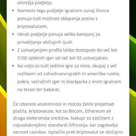
omrežja podjetja.
Namesto tega podjetje igralcem zunaj Ounce
ponuja tudi možnost sklepanja poslov s
kriptovalutami.
Hkrati podjetje ponuja veliko kampanj za
privabljanje običajnih ljudi.
Z ustvarjanjem profila lahko dostopate do več kot
5100 spletnih iger od več kot 92 ustvarjalcev.
Na voljo so tudi jedilne igre za mizo, skupaj z več
razlikami od zahodnoevropskih in ameriške rulete,
pokra, večročnih iger in blackjacka z enim igralcem
na terasi ter bakarat.
Če izberete anonimnost in morda želite prejemati
plačila, kriptovalute, kot so Bitcoin, Ethereum ali
druga elektronska sredstva. Nakupi so zaščiteni z
najsodobnejšimi standardi šifriranja, kar zagotavlja
varnost raziskav. Izplačila prek kriptovalut se običajno