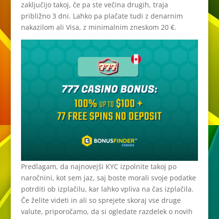
zaključijo takoj, če pa ste večina drugih, traja
približno 3 dni. Lahko pa plačate tudi z denarnim
nakazilom ali Visa, z minimalnim zneskom 20 €.
Predlagam, da najnovejši KYC izpolnite takoj po
naročnini, kot sem jaz, saj boste morali svoje podatke
potrditi ob izplačilu, kar lahko vpliva na čas izplačila.
Če želite videti in ali so sprejete skoraj vse druge
valute, priporočamo, da si ogledate razdelek o novih