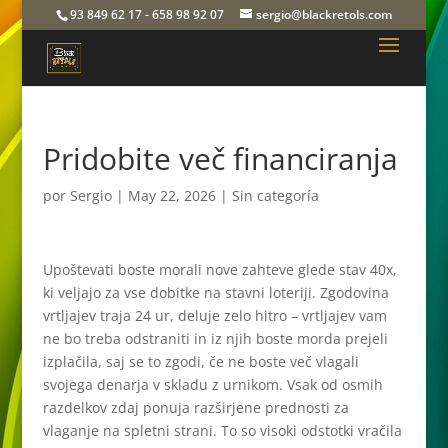
93 849 62 17 - 658 98 92 07
sergio@blackretols.com
Pridobite več financiranja
por
Sergio
|
May 22, 2026
| Sin categoría
Upoštevati boste morali nove zahteve glede stav 40x,
ki veljajo za vse dobitke na stavni loteriji. Zgodovina
vrtljajev traja 24 ur, deluje zelo hitro – vrtljajev vam
ne bo treba odstraniti in iz njih boste morda prejeli
izplačila, saj se to zgodi, če ne boste več vlagali
svojega denarja v skladu z urnikom. Vsak od osmih
razdelkov zdaj ponuja razširjene prednosti za
vlaganje na spletni strani. To so visoki odstotki vračila