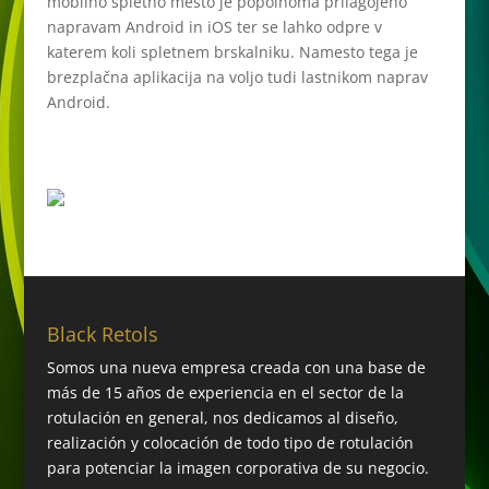
mobilno spletno mesto je popolnoma prilagojeno
napravam Android in iOS ter se lahko odpre v
katerem koli spletnem brskalniku. Namesto tega je
brezplačna aplikacija na voljo tudi lastnikom naprav
Android.
Black Retols
Somos una nueva empresa creada con una base de
más de 15 años de experiencia en el sector de la
rotulación en general, nos dedicamos al diseño,
realización y colocación de todo tipo de rotulación
para potenciar la imagen corporativa de su negocio.