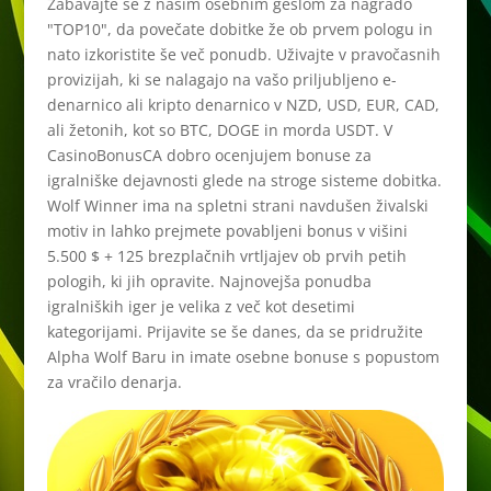
Zabavajte se z našim osebnim geslom za nagrado
"TOP10", da povečate dobitke že ob prvem pologu in
nato izkoristite še več ponudb. Uživajte v pravočasnih
provizijah, ki se nalagajo na vašo priljubljeno e-
denarnico ali kripto denarnico v NZD, USD, EUR, CAD,
ali žetonih, kot so BTC, DOGE in morda USDT. V
CasinoBonusCA dobro ocenjujem bonuse za
igralniške dejavnosti glede na stroge sisteme dobitka.
Wolf Winner ima na spletni strani navdušen živalski
motiv in lahko prejmete povabljeni bonus v višini
5.500 $ + 125 brezplačnih vrtljajev ob prvih petih
pologih, ki jih opravite. Najnovejša ponudba
igralniških iger je velika z več kot desetimi
kategorijami. Prijavite se še danes, da se pridružite
Alpha Wolf Baru in imate osebne bonuse s popustom
za vračilo denarja.