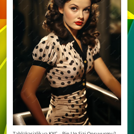
Təhlükəsizlik və KYC – Pin Up Sizi Qoruyurmu?