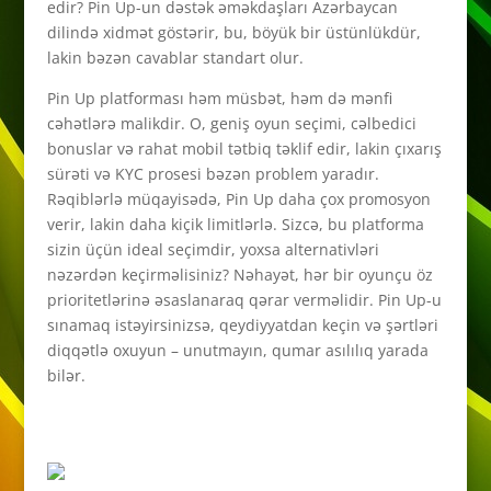
edir? Pin Up-un dəstək əməkdaşları Azərbaycan
dilində xidmət göstərir, bu, böyük bir üstünlükdür,
lakin bəzən cavablar standart olur.
Pin Up platforması həm müsbət, həm də mənfi
cəhətlərə malikdir. O, geniş oyun seçimi, cəlbedici
bonuslar və rahat mobil tətbiq təklif edir, lakin çıxarış
sürəti və KYC prosesi bəzən problem yaradır.
Rəqiblərlə müqayisədə, Pin Up daha çox promosyon
verir, lakin daha kiçik limitlərlə. Sizcə, bu platforma
sizin üçün ideal seçimdir, yoxsa alternativləri
nəzərdən keçirməlisiniz? Nəhayət, hər bir oyunçu öz
prioritetlərinə əsaslanaraq qərar verməlidir. Pin Up-u
sınamaq istəyirsinizsə, qeydiyyatdan keçin və şərtləri
diqqətlə oxuyun – unutmayın, qumar asılılıq yarada
bilər.