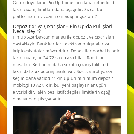
Göründüyü kimi, Pin Up bonusları daha cəlbedicidir,
lakin çıxarış limitləri daha aşağıdır. Sizcə, bu,
platformanın vicdanlı olmadığını göstərir?
Depozitlər və Çıxarışlar – Pin Up-da Pul İşləri
Necə İşləyir?
Pin Up Azərbaycan manatı ilə depozit və çıxarışları
dəstəkləyir. Bank kartları, elektron pulqabılar və
kriptovalyutalar mövcuddur. Depozitlər dərhal işlənir,
lakin çıxarışlar 24-72 saat çəkə bilər. Rəqiblər,
məsələn, Betboom, daha sürətli çıxarış təklif edir,
lakin daha az ödəniş üsulu var. Sizcə, sürət yoxsa
seçim daha vacibdir? Pin Up-un minimum depozit
məbləği 10 AZN-dir, bu, yeni başlayanlar üçün
əlverişlidir, lakin bəzi istifadəçilər limitlərin aşağı
olmasından şikayətlənir.