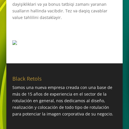
dəyişiklikləri və ya bonus tətbiqi zamanı yaranan
sualların həllində vacibdir. Tez və dəqiq cavablar
value təhlilini dəstəkləyir.
Black Retols
Somos una nueva empresa creada con una base de
más de 15 años de experiencia en el sector de la
rotulación en general, nos dedicamos al diseño,
realización y colocación de todo tipo de rotulación
para potenciar la imagen corporativa de su negocio.