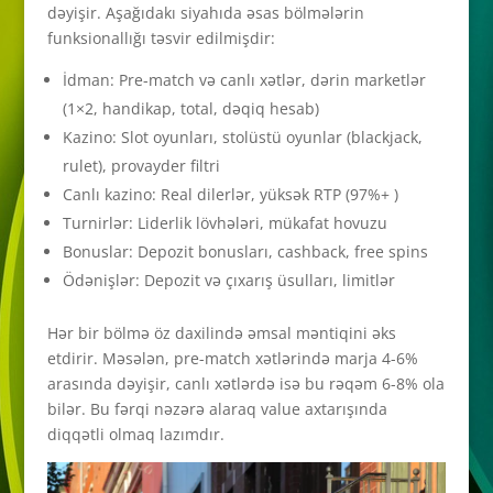
dəyişir. Aşağıdakı siyahıda əsas bölmələrin
funksionallığı təsvir edilmişdir:
İdman: Pre-match və canlı xətlər, dərin marketlər
(1×2, handikap, total, dəqiq hesab)
Kazino: Slot oyunları, stolüstü oyunlar (blackjack,
rulet), provayder filtri
Canlı kazino: Real dilerlər, yüksək RTP (97%+ )
Turnirlər: Liderlik lövhələri, mükafat hovuzu
Bonuslar: Depozit bonusları, cashback, free spins
Ödənişlər: Depozit və çıxarış üsulları, limitlər
Hər bir bölmə öz daxilində əmsal məntiqini əks
etdirir. Məsələn, pre-match xətlərində marja 4-6%
arasında dəyişir, canlı xətlərdə isə bu rəqəm 6-8% ola
bilər. Bu fərqi nəzərə alaraq value axtarışında
diqqətli olmaq lazımdır.