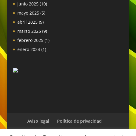
junio 2025
(10)
mayo 2025
(5)
abril 2025
(9)
marzo 2025
(9)
febrero 2025
(1)
enero 2024
(1)
Aviso legal
Política de privacidad