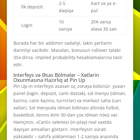
2-5
Kart və ya e-
İlk depozit
dəqiqə
pul
10
2FA varsa
Login
saniyə
əlavə 30 san
Burada hər bir addımın sadəliyi, lakin şərtlərin
dərinliyi vacibdir. Məsələn, bonusun rollover tələbi
35x-dirsə, implied probability hesablamalarına təsir
edir.
Interfeys və Əsas Bölmələr – Xətlərin
Oxunmasına Hazırlıq at Pin Up
Pin Up-ın interfeysi əsasən üç zonaya bölünür: yuxarı
panel (login, depozit, canlı dəstək), sol menyu (idman,
kazino, canlı kazino, turnirlər) və mərkəzi sahə (cari
xətlər). Sol menyuda idman bölməsi altında futbol,
basketbol, tennis kimi 30-dan çox idman növü var.
Həmçinin, «Canlı» sekmesi (in-play) real vaxtda
dəyişən əmsalları göstərir. Interfeysin sürəti
yüksəkdir – səhifə yüklənməsi 1-2 saniyə arasında