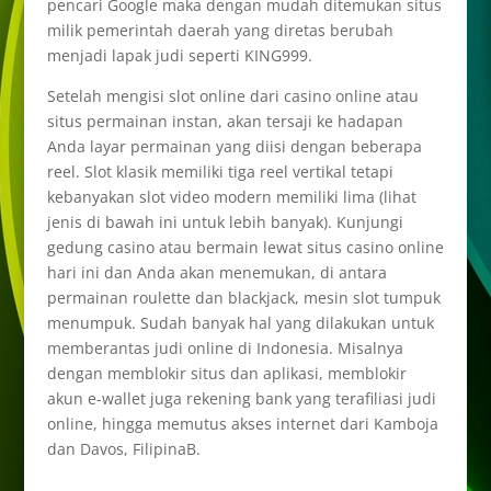
pencari Google maka dengan mudah ditemukan situs
milik pemerintah daerah yang diretas berubah
menjadi lapak judi seperti KING999.
Setelah mengisi slot online dari casino online atau
situs permainan instan, akan tersaji ke hadapan
Anda layar permainan yang diisi dengan beberapa
reel. Slot klasik memiliki tiga reel vertikal tetapi
kebanyakan slot video modern memiliki lima (lihat
jenis di bawah ini untuk lebih banyak). Kunjungi
gedung casino atau bermain lewat situs casino online
hari ini dan Anda akan menemukan, di antara
permainan roulette dan blackjack, mesin slot tumpuk
menumpuk. Sudah banyak hal yang dilakukan untuk
memberantas judi online di Indonesia. Misalnya
dengan memblokir situs dan aplikasi, memblokir
akun e-wallet juga rekening bank yang terafiliasi judi
online, hingga memutus akses internet dari Kamboja
dan Davos, FilipinaB.