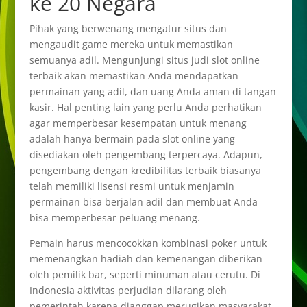
ke 20 Negara
Pihak yang berwenang mengatur situs dan
mengaudit game mereka untuk memastikan
semuanya adil. Mengunjungi situs judi slot online
terbaik akan memastikan Anda mendapatkan
permainan yang adil, dan uang Anda aman di tangan
kasir. Hal penting lain yang perlu Anda perhatikan
agar memperbesar kesempatan untuk menang
adalah hanya bermain pada slot online yang
disediakan oleh pengembang terpercaya. Adapun,
pengembang dengan kredibilitas terbaik biasanya
telah memiliki lisensi resmi untuk menjamin
permainan bisa berjalan adil dan membuat Anda
bisa memperbesar peluang menang.
Pemain harus mencocokkan kombinasi poker untuk
memenangkan hadiah dan kemenangan diberikan
oleh pemilik bar, seperti minuman atau cerutu. Di
Indonesia aktivitas perjudian dilarang oleh
pemerintah karena dianggap merugikan masyarakat