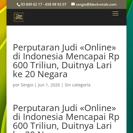
93 849 62 17 - 658 98 92 07
sergio@blackretols.com
Perputaran Judi «Online»
di Indonesia Mencapai Rp
600 Triliun, Duitnya Lari
ke 20 Negara
por
Sergio
|
Jun 1, 2026
| Sin categoría
Perputaran Judi «Online»
di Indonesia Mencapai Rp
600 Triliun, Duitnya Lari