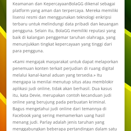
Keamanan dan KepercayaanBolaGG dikenal sebagai
platform yang aman dan terpercaya. Mereka memiliki
lisensi resmi dan menggunakan teknologi enkripsi
terbaru untuk melindungi data pribadi dan keuangan
pengguna. Selain itu, BolaGG memiliki reputasi yang
baik di kalangan penggemar taruhan olahraga, yang
menunjukkan tingkat kepercayaan yang tinggi dari
para pengguna.
«Kami mengajak masyarakat untuk dapat melaporkan
penemuan konten terkait perjudian di ruang digital
melalui kanal-kanal aduan yang tersedia.» Itu
mengapa ia menilai menutup situs atau memblokir
aplikasi judi online, tidak akan berhasil. Dua kasus
itu, kata Devie, merupakan contoh kecanduan judi
online yang berujung pada perbuatan kriminal.
Bagus mengetahui judi online dari temannya di
Facebook yang sering memamerkan uang hasil
menang judi. Parlay adalah jenis taruhan yang
menggabungkan beberapa pertandingan dalam satu