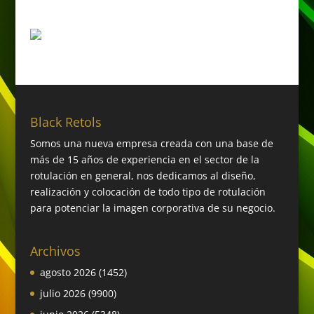
Black Retols
Somos una nueva empresa creada con una base de
más de 15 años de experiencia en el sector de la
rotulación en general, nos dedicamos al diseño,
realización y colocación de todo tipo de rotulación
para potenciar la imagen corporativa de su negocio.
Archivos
agosto 2026
(1452)
julio 2026
(9900)