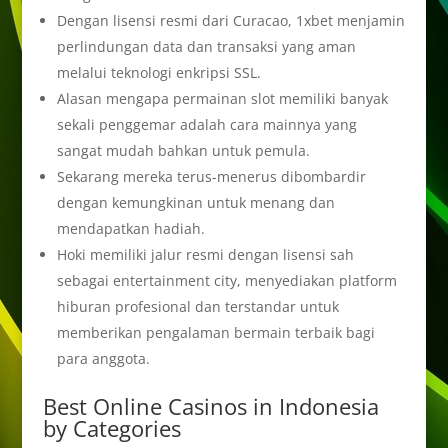
Dengan lisensi resmi dari Curacao, 1xbet menjamin
perlindungan data dan transaksi yang aman
melalui teknologi enkripsi SSL.
Alasan mengapa permainan slot memiliki banyak
sekali penggemar adalah cara mainnya yang
sangat mudah bahkan untuk pemula.
Sekarang mereka terus-menerus dibombardir
dengan kemungkinan untuk menang dan
mendapatkan hadiah.
Hoki memiliki jalur resmi dengan lisensi sah
sebagai entertainment city, menyediakan platform
hiburan profesional dan terstandar untuk
memberikan pengalaman bermain terbaik bagi
para anggota.
Best Online Casinos in Indonesia
by Categories