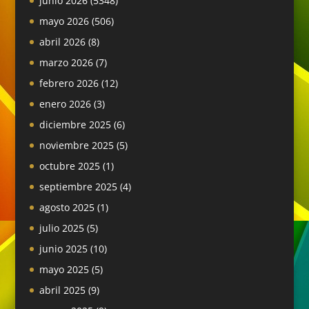
junio 2026
(5348)
mayo 2026
(506)
abril 2026
(8)
marzo 2026
(7)
febrero 2026
(12)
enero 2026
(3)
diciembre 2025
(6)
noviembre 2025
(5)
octubre 2025
(1)
septiembre 2025
(4)
agosto 2025
(1)
julio 2025
(5)
junio 2025
(10)
mayo 2025
(5)
abril 2025
(9)