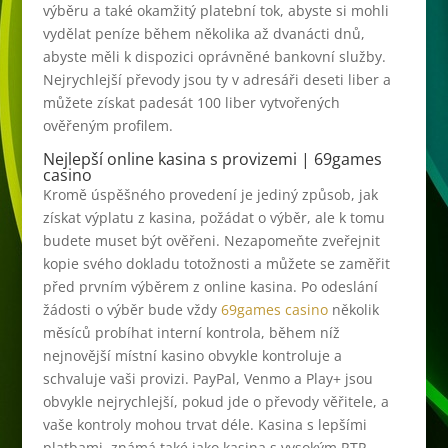
výběru a také okamžitý platební tok, abyste si mohli
vydělat peníze během několika až dvanácti dnů,
abyste měli k dispozici oprávněné bankovní služby.
Nejrychlejší převody jsou ty v adresáři deseti liber a
můžete získat padesát 100 liber vytvořených
ověřeným profilem.
Nejlepší online kasina s provizemi | 69games
casino
Kromě úspěšného provedení je jediný způsob, jak
získat výplatu z kasina, požádat o výběr, ale k tomu
budete muset být ověřeni. Nezapomeňte zveřejnit
kopie svého dokladu totožnosti a můžete se zaměřit
před prvním výběrem z online kasina. Po odeslání
žádosti o výběr bude vždy
69games casino
několik
měsíců probíhat interní kontrola, během níž
nejnovější místní kasino obvykle kontroluje a
schvaluje vaši provizi. PayPal, Venmo a Play+ jsou
obvykle nejrychlejší, pokud jde o převody věřitele, a
vaše kontroly mohou trvat déle. Kasina s lepšími
platbami, známá také jako kasina s vysokým RTP,