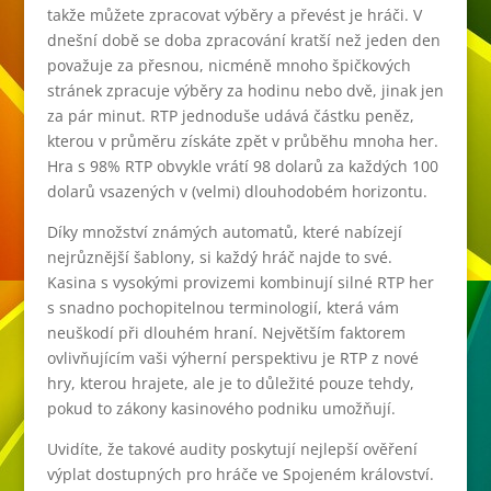
takže můžete zpracovat výběry a převést je hráči. V
dnešní době se doba zpracování kratší než jeden den
považuje za přesnou, nicméně mnoho špičkových
stránek zpracuje výběry za hodinu nebo dvě, jinak jen
za pár minut. RTP jednoduše udává částku peněz,
kterou v průměru získáte zpět v průběhu mnoha her.
Hra s 98% RTP obvykle vrátí 98 dolarů za každých 100
dolarů vsazených v (velmi) dlouhodobém horizontu.
Díky množství známých automatů, které nabízejí
nejrůznější šablony, si každý hráč najde to své.
Kasina s vysokými provizemi kombinují silné RTP her
s snadno pochopitelnou terminologií, která vám
neuškodí při dlouhém hraní. Největším faktorem
ovlivňujícím vaši výherní perspektivu je RTP z nové
hry, kterou hrajete, ale je to důležité pouze tehdy,
pokud to zákony kasinového podniku umožňují.
Uvidíte, že takové audity poskytují nejlepší ověření
výplat dostupných pro hráče ve Spojeném království.