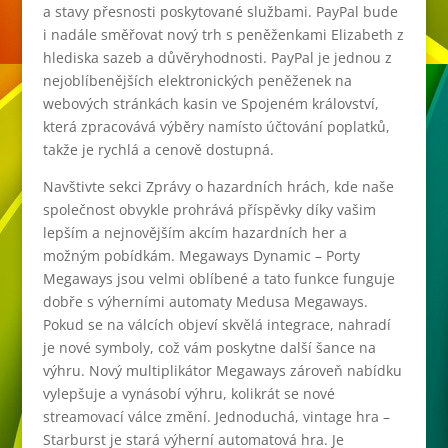
a stavy přesnosti poskytované službami. PayPal bude
i nadále směřovat nový trh s peněženkami Elizabeth z
hlediska sazeb a důvěryhodnosti. PayPal je jednou z
nejoblíbenějších elektronických peněženek na
webových stránkách kasin ve Spojeném království,
která zpracovává výběry namísto účtování poplatků,
takže je rychlá a cenově dostupná.
Navštivte sekci Zprávy o hazardních hrách, kde naše
společnost obvykle prohrává příspěvky díky vašim
lepším a nejnovějším akcím hazardních her a
možným pobídkám. Megaways Dynamic – Porty
Megaways jsou velmi oblíbené a tato funkce funguje
dobře s výherními automaty Medusa Megaways.
Pokud se na válcích objeví skvělá integrace, nahradí
je nové symboly, což vám poskytne další šance na
výhru. Nový multiplikátor Megaways zároveň nabídku
vylepšuje a vynásobí výhru, kolikrát se nové
streamovací válce změní. Jednoduchá, vintage hra –
Starburst je stará výherní automatová hra. Je