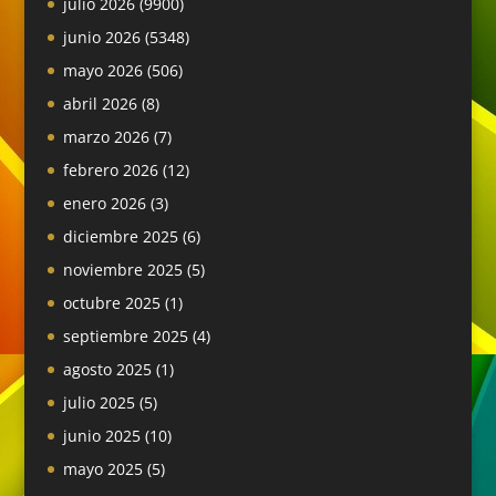
julio 2026
(9900)
junio 2026
(5348)
mayo 2026
(506)
abril 2026
(8)
marzo 2026
(7)
febrero 2026
(12)
enero 2026
(3)
diciembre 2025
(6)
noviembre 2025
(5)
octubre 2025
(1)
septiembre 2025
(4)
agosto 2025
(1)
julio 2025
(5)
junio 2025
(10)
mayo 2025
(5)