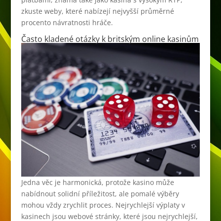
zkuste weby, které nabízejí nejvyšší průměrné
procento návratnosti hráče.
Často kladené otázky k britským online kasinům
Jedna věc je harmonická, protože kasino může
nabídnout solidní příležitost, ale pomalé výběry
mohou vždy zrychlit proces. Nejrychlejší výplaty v
kasinech jsou webové stránky, které jsou nejrychlejší,