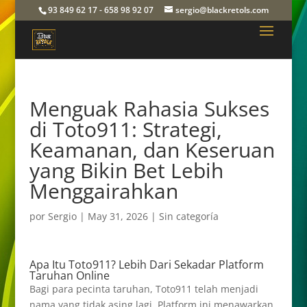
93 849 62 17 - 658 98 92 07
sergio@blackretols.com
Menguak Rahasia Sukses
di Toto911: Strategi,
Keamanan, dan Keseruan
yang Bikin Bet Lebih
Menggairahkan
por
Sergio
|
May 31, 2026
| Sin categoría
Apa Itu Toto911? Lebih Dari Sekadar Platform
Taruhan Online
Bagi para pecinta taruhan, Toto911 telah menjadi
nama yang tidak asing lagi. Platform ini menawarkan