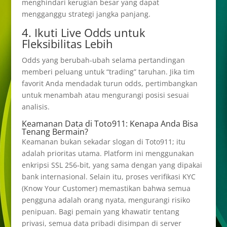
menghindari kerugian besar yang dapat
mengganggu strategi jangka panjang.
4. Ikuti Live Odds untuk
Fleksibilitas Lebih
Odds yang berubah-ubah selama pertandingan
memberi peluang untuk “trading” taruhan. Jika tim
favorit Anda mendadak turun odds, pertimbangkan
untuk menambah atau mengurangi posisi sesuai
analisis.
Keamanan Data di Toto911: Kenapa Anda Bisa
Tenang Bermain?
Keamanan bukan sekadar slogan di Toto911; itu
adalah prioritas utama. Platform ini menggunakan
enkripsi SSL 256‑bit, yang sama dengan yang dipakai
bank internasional. Selain itu, proses verifikasi KYC
(Know Your Customer) memastikan bahwa semua
pengguna adalah orang nyata, mengurangi risiko
penipuan. Bagi pemain yang khawatir tentang
privasi, semua data pribadi disimpan di server