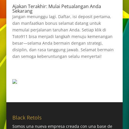
Ajakan Terakhir: Mulai Petualangan Anda
Sekarang
Jangan menunggu lagi. Daftar, isi deposit pertama,
dan manfaatkan bonus selamat datang untuk
memulai perjalanan taruhan Anda. Setiap klik di
Toto911 bisa menjadi langkah menuju kemenangan
besar—selama Anda bermain dengan strategi,
disiplin, dan rasa tanggung jawab. Selamat bermain
dan semoga keberuntungan selalu menyertai!
Black Retols
Somos una nueva empresa creada con una base de