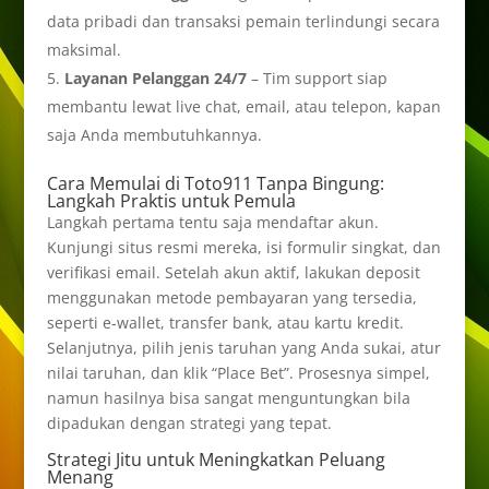
data pribadi dan transaksi pemain terlindungi secara
maksimal.
Layanan Pelanggan 24/7
– Tim support siap
membantu lewat live chat, email, atau telepon, kapan
saja Anda membutuhkannya.
Cara Memulai di Toto911 Tanpa Bingung:
Langkah Praktis untuk Pemula
Langkah pertama tentu saja mendaftar akun.
Kunjungi situs resmi mereka, isi formulir singkat, dan
verifikasi email. Setelah akun aktif, lakukan deposit
menggunakan metode pembayaran yang tersedia,
seperti e‑wallet, transfer bank, atau kartu kredit.
Selanjutnya, pilih jenis taruhan yang Anda sukai, atur
nilai taruhan, dan klik “Place Bet”. Prosesnya simpel,
namun hasilnya bisa sangat menguntungkan bila
dipadukan dengan strategi yang tepat.
Strategi Jitu untuk Meningkatkan Peluang
Menang