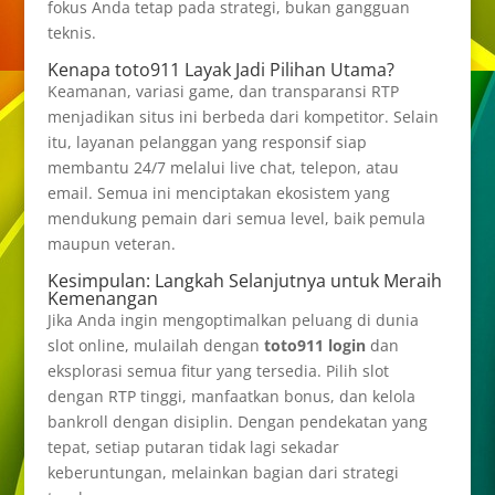
fokus Anda tetap pada strategi, bukan gangguan
teknis.
Kenapa
toto911
Layak Jadi Pilihan Utama?
Keamanan, variasi game, dan transparansi RTP
menjadikan situs ini berbeda dari kompetitor. Selain
itu, layanan pelanggan yang responsif siap
membantu 24/7 melalui live chat, telepon, atau
email. Semua ini menciptakan ekosistem yang
mendukung pemain dari semua level, baik pemula
maupun veteran.
Kesimpulan: Langkah Selanjutnya untuk Meraih
Kemenangan
Jika Anda ingin mengoptimalkan peluang di dunia
slot online, mulailah dengan
toto911 login
dan
eksplorasi semua fitur yang tersedia. Pilih slot
dengan RTP tinggi, manfaatkan bonus, dan kelola
bankroll dengan disiplin. Dengan pendekatan yang
tepat, setiap putaran tidak lagi sekadar
keberuntungan, melainkan bagian dari strategi