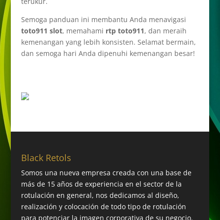
terukur.
Semoga panduan ini membantu Anda menavigasi
toto911 slot
, memahami
rtp toto911
, dan meraih
kemenangan yang lebih konsisten. Selamat bermain,
dan semoga hari Anda dipenuhi kemenangan besar!
Black Retols
Somos una nueva empresa creada con una base de
más de 15 años de experiencia en el sector de la
rotulación en general, nos dedicamos al diseño,
realización y colocación de todo tipo de rotulación
para potenciar la imagen corporativa de su negocio.