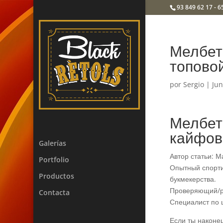
93 849 62 17 - 6
Мелбет 
топово
por
Sergio
|
Jun
Мелбет 
кайфов
Galerías
Автор статьи:
М
Portfolio
Опытный спорти
Productos
букмекерства.
Проверяющий/р
Contacta
Специалист по 
Если ты након