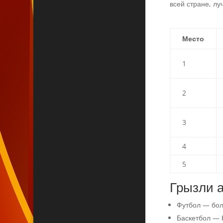
всей стране, л
Место
1
2
3
4
5
Грызли 
Футбол — бол
Баскетбол — 