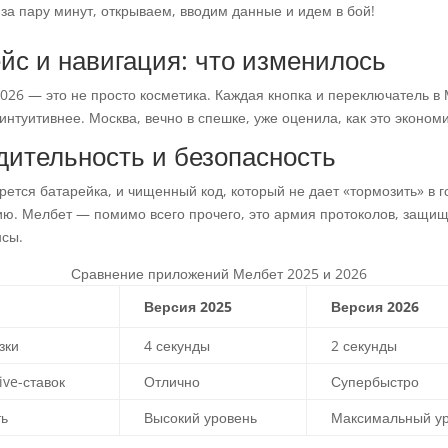
за пару минут, открываем, вводим данные и идем в бой!
йс и навигация: что изменилось
026 — это не просто косметика. Каждая кнопка и переключатель в
интуитивнее. Москва, вечно в спешке, уже оценила, как это эконом
дительность и безопасность
трется батарейка, и чищенный код, который не дает «тормозить» в 
ию. Мелбет — помимо всего прочего, это армия протоколов, защи
нсы.
Сравнение приложений Мелбет 2025 и 2026
Версия 2025
Версия 2026
зки
4 секунды
2 секунды
ive-ставок
Отлично
Супербыстро
ть
Высокий уровень
Максимальный у