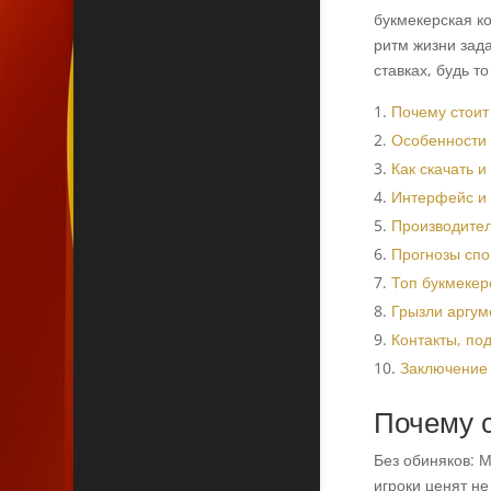
букмекерская ко
ритм жизни зад
ставках, будь т
Почему стоит
Особенности
Как скачать 
Интерфейс и 
Производител
Прогнозы спо
Топ букмекер
Грызли аргум
Контакты, по
Заключение 
Почему с
Без обиняков: 
игроки ценят н