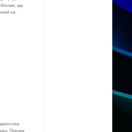
 Москве, где
очкой на
адивостока
онал. Причем