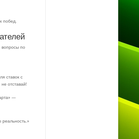
х побед.
вателей
о вопросы по
ля ставок с
 не отставай!
зарта» —
о реальность.»