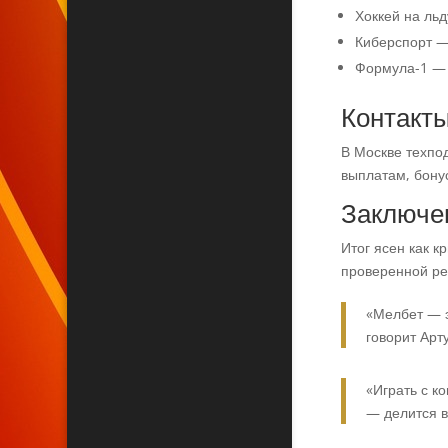
Хоккей на ль
Киберспорт —
Формула-1 — 
Контакты
В Москве техпод
выплатам, бону
Заключе
Итог ясен как к
проверенной ре
«Мелбет — э
говорит Арт
«Играть с к
— делится в