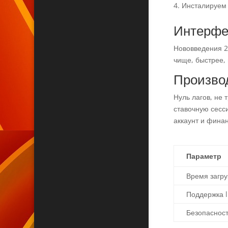
Инсталируем 
Интерфе
Нововведения 2
чище, быстрее, 
Произво
Нуль лагов, не 
ставочную сесс
аккаунт и фина
Параметр
Время загру
Поддержка l
Безопаснос