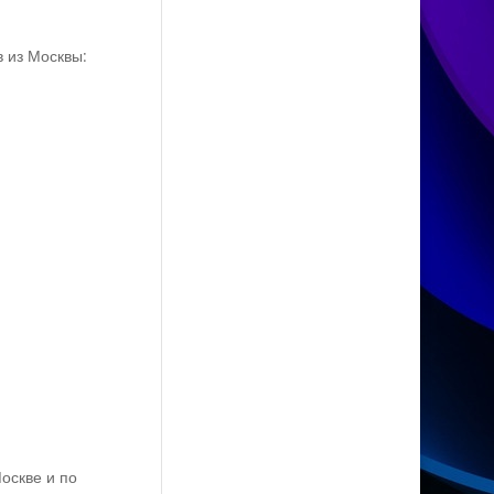
в из Москвы:
оскве и по