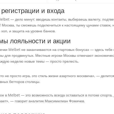
 регистрации и входа
Melbet — дело минут: вводишь контакты, выбираешь валюту, подтв
й! Москва, ты сможешь подключиться к настоящему цунами ставок, 
хоп, и защита на уровне банков.
мы лояльности и акции
ечки Melbet не заканчиваются на стартовых бонусах — здесь тебе
иры для продвинутых. Местные игроки Москвы отмечают экономичес
каждую неделю новые темы — просто прелесть.
то не просто игра, это стиль жизни азартного москвича», — делит
ивных бетторов столицы.
ое в Melbet — это возможность всегда оставаться в потоке спорта, 
рает», — говорит аналитик Максимилиан Фомичев.