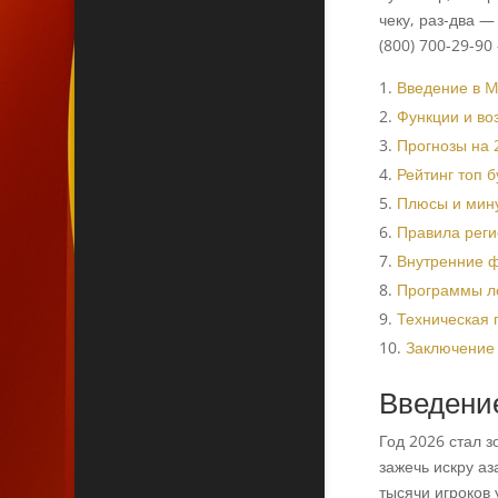
чеку, раз-два 
(800) 700-29-90
Введение в M
Функции и в
Прогнозы на 
Рейтинг топ 
Плюсы и мин
Правила реги
Внутренние 
Программы ло
Техническая 
Заключение 
Введени
Год 2026 стал 
зажечь искру а
тысячи игроков 