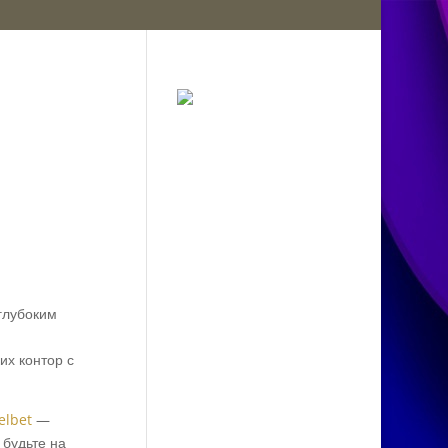
глубоким
их контор с
elbet
—
 будьте на