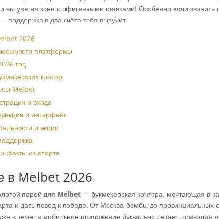
— и вы уже на коне с офигенными ставками! Особенно если звонить
 — поддержка в два счёта тебя выручит.
elbet 2026
озможности платформы
2026 год
букмекерских контор
усы Melbet
страции и входа
функции и интерфейс
яльности и акции
поддержка
и факты из спорта
е в Melbet 2026
золотой порой для
Melbet
— букмекерская контора, мечтающая в к
зарта и дать повод к победе. От Москва-бомбы до провинциальных 
уже в теме, а мобильное приложение буквально летает, позволяя д