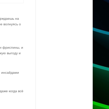
ерждаешь на
не волнуясь о
 и фриспины, и
кую выгоду и
ся инсайдами
даже когда всё