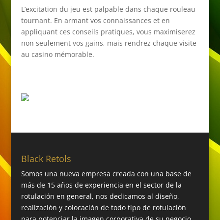
L’excitation du jeu est palpable dans chaque rouleau
tournant. En armant vos connaissances et en
appliquant ces conseils pratiques, vous maximiserez
non seulement vos gains, mais rendrez chaque visite
au casino mémorable.
Black Retols
Somos una nueva empresa creada con una base de
más de 15 años de experiencia en el sector de la
rotulación en general, nos dedicamos al diseño,
realización y colocación de todo tipo de rotulación
para potenciar la imagen corporativa de su negocio.