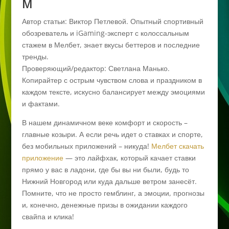
м
Автор статьи:
Виктор Петлевой
. Опытный спортивный
обозреватель и iGaming-эксперт с колоссальным
стажем в Мелбет, знает вкусы беттеров и последние
тренды.
Проверяющий/редактор:
Светлана Манько
.
Копирайтер с острым чувством слова и праздником в
каждом тексте, искусно балансирует между эмоциями
и фактами.
В нашем динамичном веке комфорт и скорость –
главные козыри. А если речь идет о ставках и спорте,
без мобильных приложений – никуда!
Мелбет скачать
приложение
— это лайфхак, который качает ставки
прямо у вас в ладони, где бы вы ни были, будь то
Нижний Новгород или куда дальше ветром занесёт.
Помните, что не просто гемблинг, а эмоции, прогнозы
и, конечно, денежные призы в ожидании каждого
свайпа и клика!