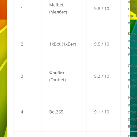
при
Melbet
1
9.8 / 10
лайв
(Мелбет)
тран
спец
Кри
плат
2
1xBet (1xБет)
9.5 / 10
мно
бону
Обш
Фонбет
лини
3
9.3 / 10
(Fonbet)
под
ЦУП
Инн
инт
4
Bet365
9.1 / 10
став
реа
вре
Бон