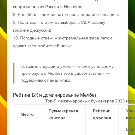
спортcменов из России и Норвегии;
Волейбол – чемпионат Европы подарит сенсацию;
Политика – ставки на выборы в США вызовут
громкие дискуссии;
Погодные ставки – экстремальная жара летом
удивит всех любителей риска.
«Ставить с душой и умом — ключ к успешному
прогнозу, а с Мелбет это в удовольствие,» —
подчеркивают аналитики.
Рейтинг БК и доминирование Мелбет
Топ-5 международных букмекеров 2026 года
Букмекерская
Рейтинг
Уни
Место
контора
доверия
воз
Моб