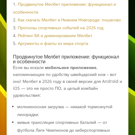
Продвинутое Мелбет приложение: функционал и
особенности
Как скачать Мелбет в Нижнем Новгороде: пошагово
Прогнозы спортивных событий на 2026 год
Рейтинг БК и доминирование Мелбет
Аргументы и факты из мира спорта
Продвинутое Мелбет приложение: функционал
и особенности
Если вы искали
мобильное приложение
,
напоминающее по удобству швейцарский нож – вот
оно! Мелбет в 2026 году в своей версии для Android и
iOS — это не просто ПО, а целый комбайн
удовольствия:
молниеносная загрузка — никакой тормознутой
лихорадки;
живые трансляции спортивных баталий — от
футбола Лиги Чемпионов до киберспортивных