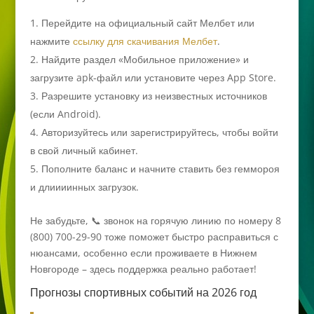
Перейдите на официальный сайт Мелбет или
нажмите
ссылку для скачивания Мелбет
.
Найдите раздел «Мобильное приложение» и
загрузите apk-файл или установите через App Store.
Разрешите установку из неизвестных источников
(если Android).
Авторизуйтесь или зарегистрируйтесь, чтобы войти
в свой личный кабинет.
Пополните баланс и начните ставить без геммороя
и длиииинных загрузок.
Не забудьте, 📞 звонок на горячую линию по номеру 8
(800) 700-29-90 тоже поможет быстро расправиться с
нюансами, особенно если проживаете в Нижнем
Новгороде – здесь поддержка реально работает!
Прогнозы спортивных событий на 2026 год