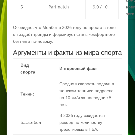
5
Parimatch
9.0 / 10
нови
эксп
Очевидно, что Мелбет в 2026 году не просто в топе —
он задаёт тренды и формирует стиль комфортного
беттинга по-новому.
Аргументы и факты из мира спорта
Вид
Интересный факт
спорта
Средняя скорость подачи в
женском теннисе подросла
Теннис
на 10 км/ч за последние 5
лет.
В 2026 году ожидается
Баскетбол
рекорд по количеству
трехочковых в НБА.