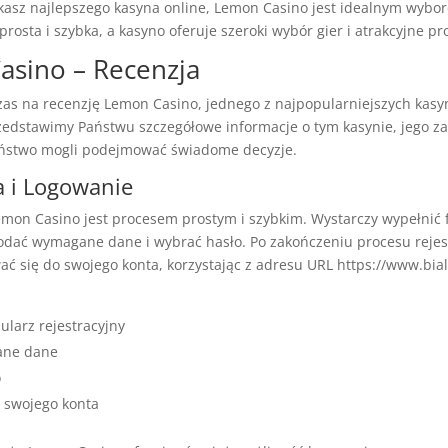
ukasz najlepszego kasyna online, Lemon Casino jest idealnym wybo
 prosta i szybka, a kasyno oferuje szeroki wybór gier i atrakcyjne p
asino – Recenzja
Czas na recenzję Lemon Casino, jednego z najpopularniejszych kasy
zedstawimy Państwu szczegółowe informacje o tym kasynie, jego za
ństwo mogli podejmować świadome decyzje.
a i Logowanie
emon Casino jest procesem prostym i szybkim. Wystarczy wypełnić
podać wymagane dane i wybrać hasło. Po zakończeniu procesu rejes
ć się do swojego konta, korzystając z adresu URL https://www.bia
ularz rejestracyjny
ane dane
o
o swojego konta