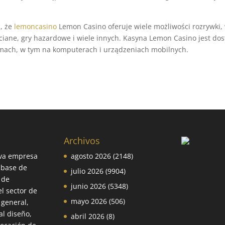
, że
lemoncasino
Lemon Casino oferuje wiele możliwości rozrywki,
rciane, gry hazardowe i wiele innych. Kasyna Lemon Casino jest do
rmach, w tym na komputerach i urządzeniach mobilnych.
Archivos
va empresa
agosto 2026
(2148)
 base de
julio 2026
(9904)
 de
junio 2026
(5348)
el sector de
mayo 2026
(506)
 general,
l diseño,
abril 2026
(8)