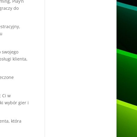
ing, Play’n
graczy do
stracyjny,
su
o swojego
sługi klienta,
ieczone
c Ci w
ki wybór gier i
enta, która