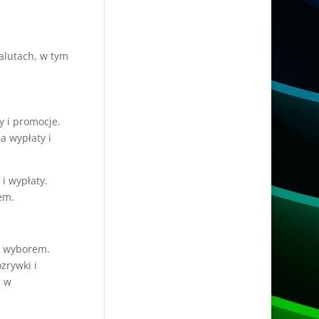
alutach, w tym
y i promocje.
a wypłaty i
i wypłaty.
rem.
m wyborem.
zrywki i
ć w