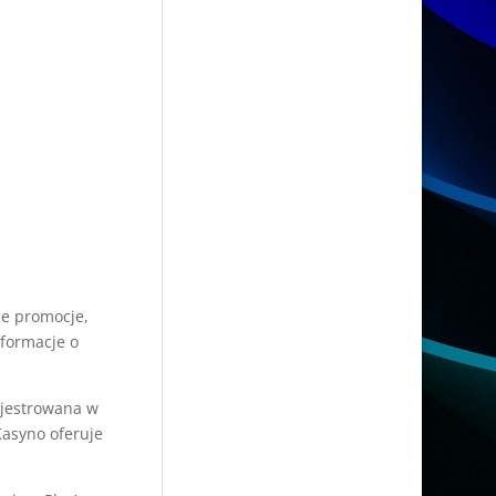
jne promocje,
nformacje o
rejestrowana w
Kasyno oferuje