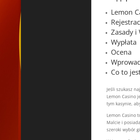
Lemon Ca
Rejestra
Zasady i
Wypłata
Ocena
Wprowad
Co to jes
Jeśli szukasz na
Lemon Casino j
tym kasynie, a
Lemon Casino to
Malcie i posiad
szeroki wybór gi