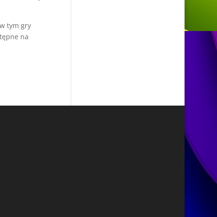
 w tym gry
stępne na