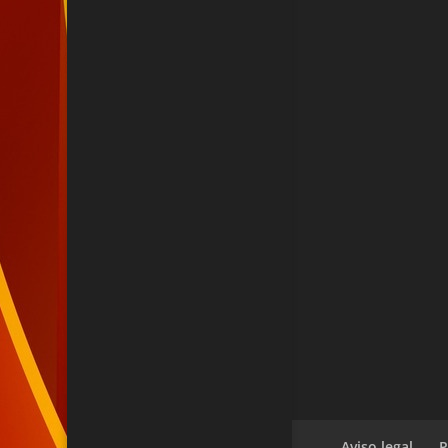
Aviso legal
P