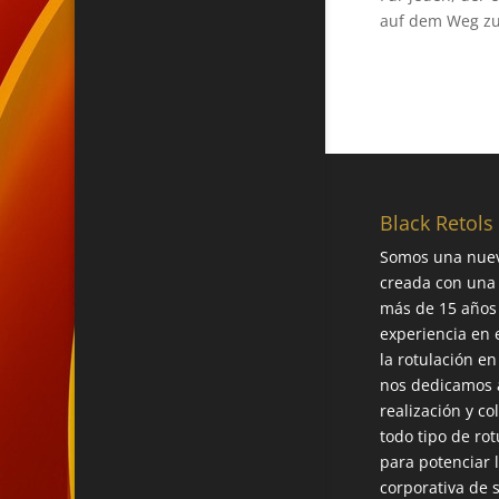
auf dem Weg zu
Black Retols
Somos una nue
creada con una
más de 15 años
experiencia en 
la rotulación en
nos dedicamos a
realización y co
todo tipo de rot
para potenciar 
corporativa de 