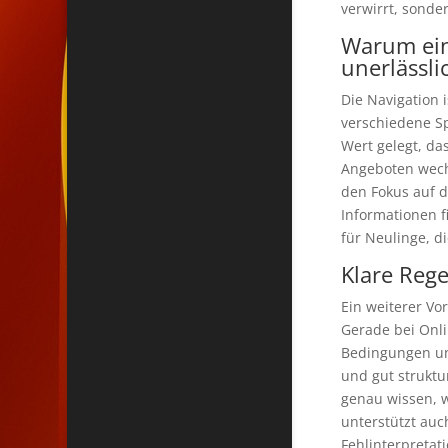
verwirrt, sonde
Warum ein
unerlässlic
Die Navigation 
verschiedene Sp
Wert gelegt, da
Angeboten wechs
den Fokus auf d
Informationen f
für Neulinge, d
Klare Reg
Ein weiterer Vor
Gerade bei Onl
Bedingungen unk
und gut struktu
genau wissen, w
unterstützt au
Fehlinterpreta