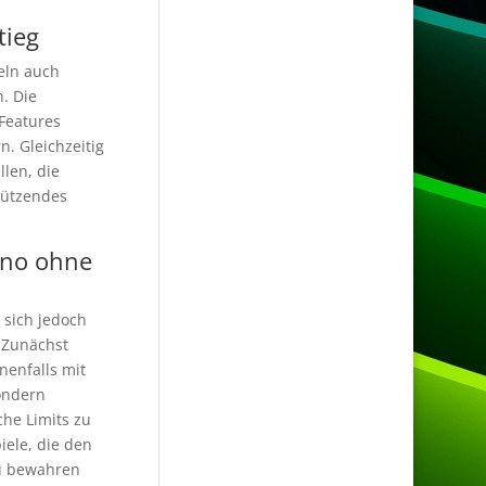
tieg
eln auch
. Die
 Features
. Gleichzeitig
llen, die
tützendes
sino ohne
 sich jedoch
 Zunächst
nenfalls mit
sondern
che Limits zu
iele, die den
zu bewahren